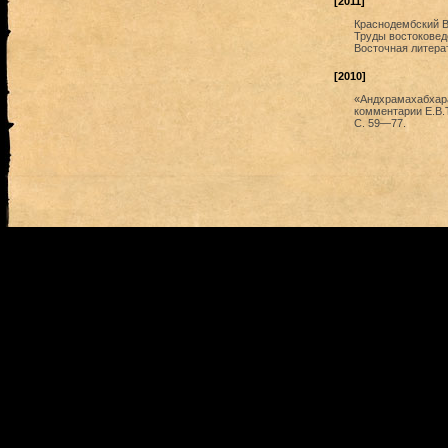
[2011]
Краснодембский В.
Труды востоковедо
Восточная литерат
[2010]
«Андхрамахабхара
комментарии Е.В.Т
С. 59—77.