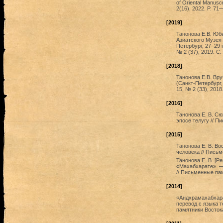
of Oriental Manuscr
2(16), 2022. P. 71
[2019]
Танонова Е.В. Юб
Азиатского Музея
Петербург, 27–29 
№ 2 (37), 2019. С
[2018]
Танонова Е.В. В
(Санкт-Петербург,
15, № 2 (33), 2018
[2016]
Танонова Е. В. С
эпосе телугу // П
[2015]
Танонова Е. В. Во
человека // Письм
Танонова Е. В. [Р
«Махабхарате». —
// Письменные пам
[2014]
«Андхрамахабхарат
перевод с языка т
памятники Востока