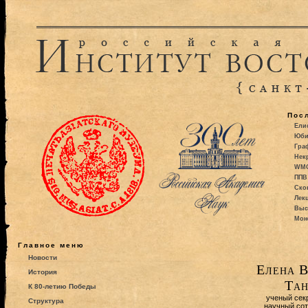
Пос
Ели
Юби
Гра
Некр
WMO:
ППВ 
Ско
Лекц
Выс
Моно
Главное меню
Новости
Елена В
История
Тан
К 80-летию Победы
ученый сек
Структура
научный со