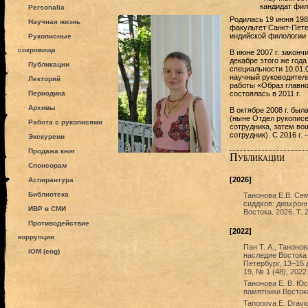
кандидат фил
Personalia
Родилась 19 июня 1980
Научная жизнь
факультет Санкт-Пете
индийской филологии 
Рукописные
сокровища
В июне 2007 г. законч
декабре этого же год
Публикации
специальности 10.01.
научный руководитель 
Лекторий
работы «Образ главно
Периодика
состоялась в 2011 г.
Архивы
В октябре 2008 г. бы
(ныне Отдел рукописе
Работа с рукописями
сотрудника, затем во
сотрудник). С 2016 г
Экскурсии
Продажа книг
Публикации
Спонсорам
[2026]
Аспирантура
Библиотека
Танонова Е.В. Се
сиддхов: диахрон
ИВР в СМИ
Востока. 2026. Т.
Противодействие
[2022]
коррупции
Пан Т. А., Таноно
IOM (eng)
наследие Востока 
Петербург, 13–15 
19, № 1 (48), 2022
Танонова Е. В. Ю
памятники Востока
Tanonova E. Dravidi