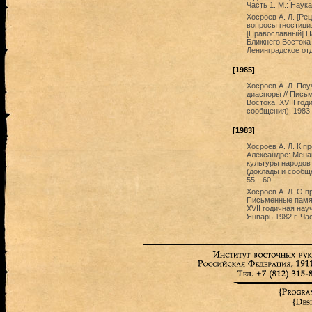
Часть 1. М.: Наука
Хосроев А. Л. [Ре
вопросы гностицизм
[Православный] Па
Ближнего Востока 
Ленинградское отд
[1985]
Хосроев А. Л. По
диаспоры // Пись
Востока. XVIII г
сообщения). 1983—
[1983]
Хосроев А. Л. К п
Александре: Мена
культуры народов
(доклады и сообщен
55—60.
Хосроев А. Л. О п
Письменные памят
XVII годичная на
Январь 1982 г. Час