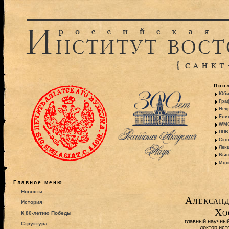
Пос
Юби
Гра
Некр
Ели
WMO:
ППВ 
Ско
Лекц
Выс
Моно
Главное меню
Новости
Александ
История
Хо
К 80-летию Победы
главный научны
Структура
доктор ист