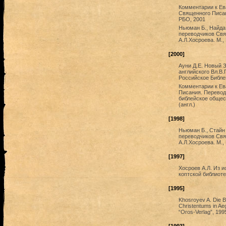
Комментарии к Ев
Священного Писани
РБО, 2001
Ньюман Б., Найда
переводчиков Свя
А.Л.Хосроева. М.,
[2000]
Ауни Д.Е. Новый З
английского Вл.В.
Российское Библе
Комментарии к Ев
Писания. Перевод 
библейское общест
(англ.)
[1998]
Ньюман Б., Стайн
переводчиков Свящ
А.Л.Хосроева. М.,
[1997]
Хосроев А.Л. Из и
коптской библиоте
[1995]
Khosroyev A. Die B
Christentums in Ae
“Oros-Verlag”, 199