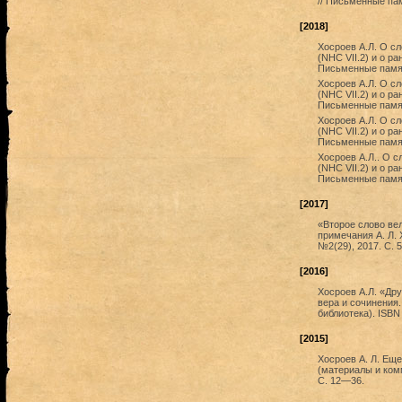
// Письменные пам
[2018]
Хосроев А.Л. О с
(NHC VII.2) и о р
Письменные памятн
Хосроев А.Л. О с
(NHC VII.2) и о р
Письменные памятн
Хосроев А.Л. О с
(NHC VII.2) и о р
Письменные памятн
Хосроев А.Л.. О 
(NHC VII.2) и о р
Письменные памятн
[2017]
«Второе слово вел
примечания А. Л. 
№2(29), 2017. С. 
[2016]
Хосроев А.Л. «Друг
вера и сочинения. 
библиотека). ISBN
[2015]
Хосроев А. Л. Еще
(материалы и комм
С. 12—36.