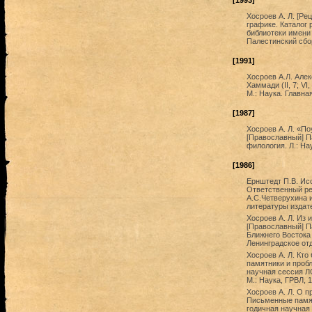
[1993]
Хосроев А. Л. [Ре
графике. Каталог
библиотеки имени 
Палестинский сбор
[1991]
Хосроев А.Л. Алек
Хаммади (II, 7; VI
М.: Наука. Главна
[1987]
Хосроев А. Л. «По
[Православный] Па
филология. Л.: На
[1986]
Ернштедт П.В. Ис
Ответственный ре
А.С.Четверухина и
литературы издате
Хосроев А. Л. Из 
[Православный] Па
Ближнего Востока 
Ленинградское отд
Хосроев А. Л. Кт
памятники и пробл
научная сессия ЛО
М.: Наука, ГРВЛ, 
Хосроев А. Л. О п
Письменные памят
годичная научная