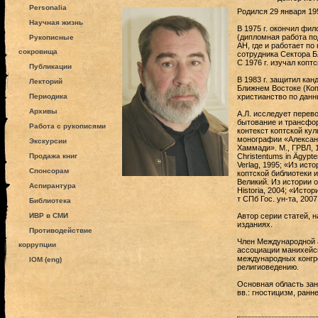
Personalia
Родился 29 января 195
Научная жизнь
В 1975 г. окончил фи
(дипломная работа под
Рукописные
АН, где и работает по
сокровища
сотрудника Сектора Б
С 1976 г. изучал копт
Публикации
В 1983 г. защитил кан
Лекторий
Ближнем Востоке (Копт
Периодика
христианство по данным
Архивы
А.Л. исследует перево
бытование и трансфор
Работа с рукописями
контекст коптской ку
монографии «Александ
Экскурсии
Хаммади». М., ГРВЛ, 1
Продажа книг
Christentums in Ägypte
Verlag, 1995; «Из ист
Спонсорам
коптской библиотеки 
Великий. Из истории 
Аспирантура
Historia, 2004; «Исто
т СПб Гос. ун-та, 2007
Библиотека
ИВР в СМИ
Автор серии статей, 
изданиях.
Противодействие
Член Международной 
коррупции
ассоциации манихейск
международных конгре
IOM (eng)
религиоведению.
Основная область заня
вв.: гностицизм, ран