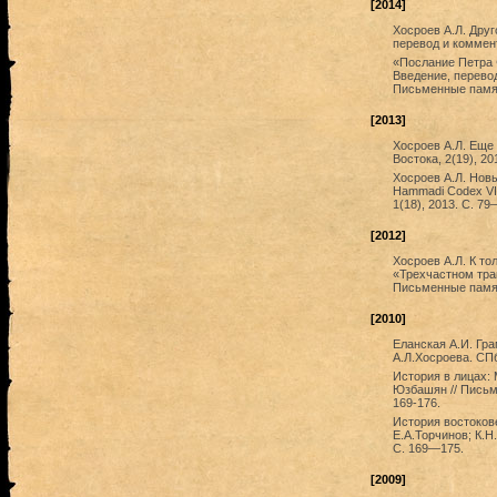
[2014]
Хосроев А.Л. Друг
перевод и коммент
«Послание Петра Ф
Введение, перевод
Письменные памятн
[2013]
Хосроев А.Л. Еще
Востока, 2(19), 20
Хосроев А.Л. Нов
Hammadi Codex VII
1(18), 2013. С. 79
[2012]
Хосроев А.Л. К т
«Трехчастном трак
Письменные памятн
[2010]
Еланская А.И. Гра
А.Л.Хосроева. СПб
История в лицах: М
Юзбашян // Письме
169-176.
История востокове
Е.А.Торчинов; К.Н
С. 169—175.
[2009]