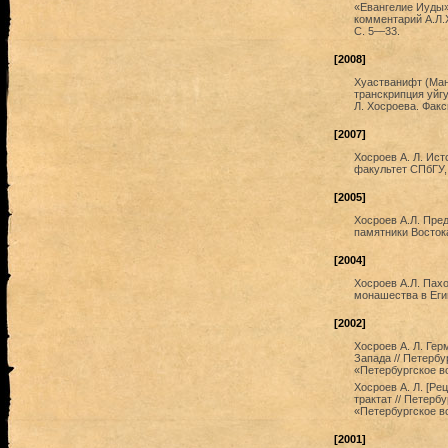
«Евангелие Иуды» 
комментарий А.Л.Х
С. 5—33.
[2008]
Хуастванифт (Ман
транскрипция уйгу
Л. Хосроева. Факс
[2007]
Хосроев А. Л. Ист
факультет СПбГУ, 
[2005]
Хосроев А.Л. Пре
памятники Востока
[2004]
Хосроев А.Л. Пах
монашества в Егип
[2002]
Хосроев A. Л. Гер
Запада // Петербу
«Петербургское в
Хосроев A. Л. [Ре
трактат // Петерб
«Петербургское в
[2001]