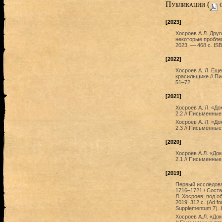
Публикации (
c
[2023]
Хосроев А.Л. Друго
некоторые пробле
2023. — 468 с. IS
[2022]
Хосроев А. Л. Еще
красильщике // Пи
51–72.
[2021]
Хосроев А. Л. «До
2.2 // Письменные
Хосроев А. Л. «До
2.3 // Письменные
[2020]
Хосроев А.Л. «Док
2.1 // Письменные
[2019]
Первый исследова
1716–1721 / Соста
Л. Хосроев; под о
2019. 312 с. (Ad 
Supplementum 7). 
Хосроев А.Л. «Док