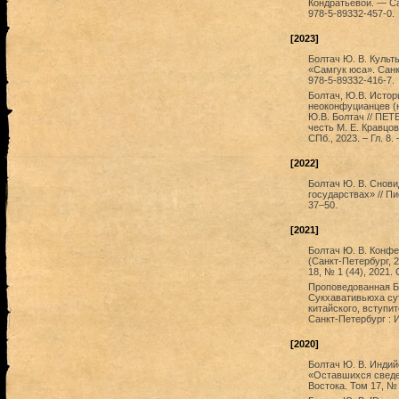
Кондратьевой. — Сан
978-5-89332-457-0.
[2023]
Болтач Ю. В. Культ
«Самгук юса». Санкт
978-5-89332-416-7.
Болтач, Ю.В. Истор
неоконфуцианцев (н
Ю.В. Болтач // ПЕ
честь М. Е. Кравцов
СПб., 2023. – Гл. 8.
[2022]
Болтач Ю. В. Снови
государствах» // Пи
37–50.
[2021]
Болтач Ю. В. Конфе
(Санкт-Петербург, 2
18, № 1 (44), 2021.
Проповедованная Б
Сукхавативьюха сут
китайского, вступит
Санкт-Петербург : И
[2020]
Болтач Ю. В. Индий
«Оставшихся сведен
Востока. Том 17, № 