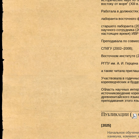
исторических наук по 
востоку от моря” (XIII 
Работала в должностях
лаборанта восточного 
старшего лаборанта (20
научного сотрудника (2
настоящее время) ИВР
Преподавала по совмес
СПбГУ (2002–2008);
Восточном институте (2
РГПУ им. А. И. Герцена
а также читала приглаш
Участвовала в годичных
корееведческих и будд
Область научных интер
источниковедение коре
древнекитайского языка
преподавания этого яз
Публикации (
[2025]
Начальное обучение
ханмуна, коммент. и