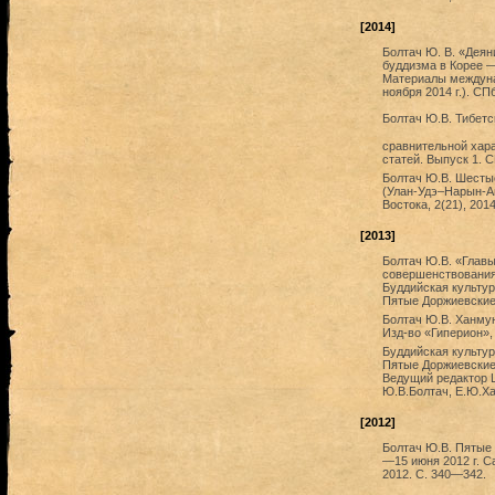
[2014]
Болтач Ю. В. «Деян
буддизма в Корее —
Материалы междуна
ноября 2014 г.). СП
Болтач Ю.В. Тибетс
сравнительной хара
статей. Выпуск 1. 
Болтач Ю.В. Шесты
(Улан-Удэ–Нарын-Ац
Востока, 2(21), 201
[2013]
Болтач Ю.В. «Главы
совершенствования»
Буддийская культур
Пятые Доржиевские 
Болтач Ю.В. Ханмун
Изд-во «Гиперион», 2
Буддийская культур
Пятые Доржиевские 
Ведущий редактор Ц
Ю.В.Болтач, Е.Ю.Хар
[2012]
Болтач Ю.В. Пятые
—15 июня 2012 г. С
2012. С. 340—342.