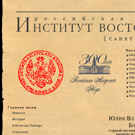
Пос
Юби
Гра
Некр
Ели
WMO:
ППВ 
Ско
Лекц
Выс
Моно
Главное меню
Новости
Юлия Вл
История
Бо
К 80-летию Победы
старший научны
Структура
кандидат ис