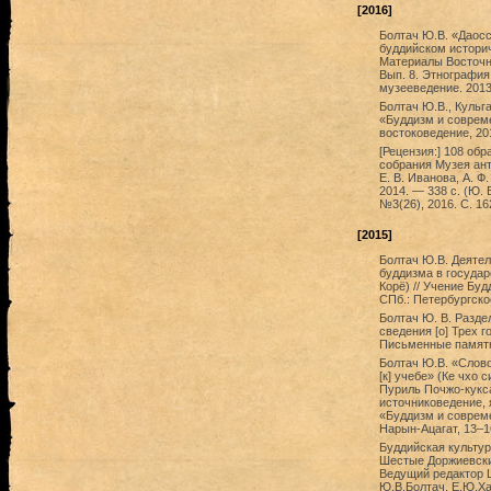
[2016]
Болтач Ю.В. «Даос
буддийском историче
Материалы Восточн
Вып. 8. Этнография,
музееведение. 2013
Болтач Ю.В., Кульг
«Буддизм и совреме
востоковедение, 20
[Рецензия:] 108 об
собрания Музея ант
Е. В. Иванова, А. Ф
2014. — 338 с. (Ю. 
№3(26), 2016. С. 1
[2015]
Болтач Ю.В. Деяте
буддизма в государ
Корё) // Учение Бу
СПб.: Петербургско
Болтач Ю. В. Разд
сведения [о] Трех г
Письменные памятни
Болтач Ю.В. «Слов
[к] учебе» (Ке чхо 
Пуриль Почжо-кукса
источниковедение, 
«Буддизм и соврем
Нарын-Ацагат, 13–16
Буддийская культур
Шестые Доржиевские
Ведущий редактор Ц
Ю.В.Болтач, Е.Ю.Хар