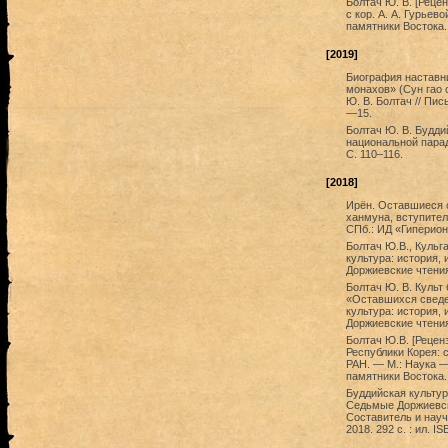
Болтач Ю. В. [Реце
с кор. А. А. Гурьево
памятники Востока.
[2019]
Биография наставн
монахов» (Сун гао 
Ю. В. Болтач // Пис
—15.
Болтач Ю. В. Будди
национальной паради
С. 110–116.
[2018]
Ирён. Оставшиеся с
ханмуна, вступител
СПб.: ИД «Гиперион»
Болтач Ю.В., Кульг
культура: история,
Доржиевские чтения
Болтач Ю. В. Культ
«Оставшихся сведени
культура: история,
Доржиевские чтения
Болтач Ю.В. [Рецен
Республики Корея: 
РАН. — М.: Наука — 
памятники Востока. 
Буддийская культур
Седьмые Доржиевски
Составитель и науч
2018. 292 с. : ил. I