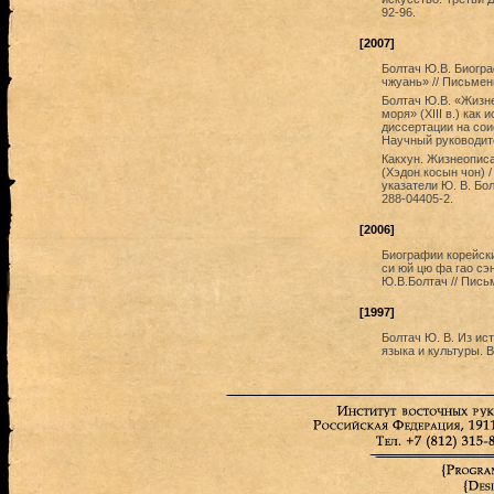
92-96.
[2007]
Болтач Ю.В. Биогра
чжуань» // Письмен
Болтач Ю.В. «Жизне
моря» (XIII в.) как
диссертации на сои
Научный руководите
Какхун. Жизнеописа
(Хэдон косын чон) 
указатели Ю. В. Бол
288-04405-2.
[2006]
Биографии корейски
си юй цю фа гао сэ
Ю.В.Болтач // Пись
[1997]
Болтач Ю. В. Из ис
языка и культуры. В