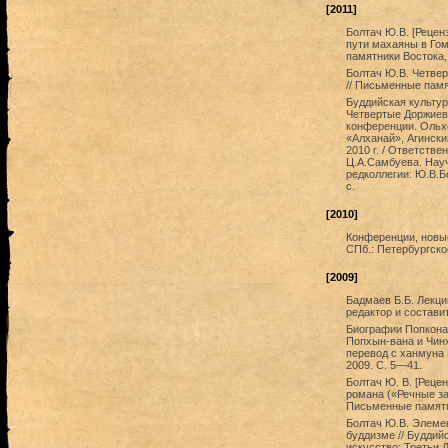
[2011]
Болтач Ю.В. [Реценз
пути махаяны в Гом
памятники Востока, 
Болтач Ю.В. Четве
// Письменные памят
Буддийская культур
Четвертые Доржиев
конференции. Ольх
«Алханай», Агински
2010 г. / Ответств
Ц.А.Самбуева. Науч
редколлегии: Ю.В.Б
с.
[2010]
Конференции, новые 
СПб.: Петербургско
[2009]
Бадмаев Б.Б. Лекци
редактор и составит
Биографии Попкона
Попхын-вана и Чинх
перевод с ханмуна 
2009. С. 5—41.
Болтач Ю. В. [Рецен
романа («Речные зав
Письменные памятни
Болтач Ю.В. Элеме
буддизме // Буддий
искусство: Третьи 