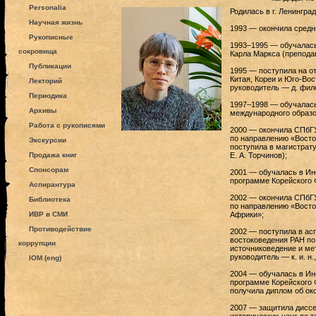
Personalia
Родилась в г. Ленинград
Научная жизнь
1993 — окончила средн
Рукописные
1993–1995 — обучалась
сокровища
Карла Маркса (преподав
Публикации
1995 — поступила на о
Китая, Кореи и Юго-Во
Лекторий
руководитель — д. филос
Периодика
1997–1998 — обучалась
Архивы
международного образов
Работа с рукописями
2000 — окончила СПбГУ
по направлению «Восто
Экскурсии
поступила в магистрату
Продажа книг
Е. А. Торчинов);
Спонсорам
2001 — обучалась в Ин
программе Корейского Фо
Аспирантура
2002 — окончила СПбГУ
Библиотека
по направлению «Восто
ИВР в СМИ
Африки»;
Противодействие
2002 — поступила в ас
востоковедения РАН по
коррупции
источниковедение и ме
руководитель — к. и. н.,
IOM (eng)
2004 — обучалась в Ин
программе Корейского Ф
получила диплом об око
2007 — защитила диссе