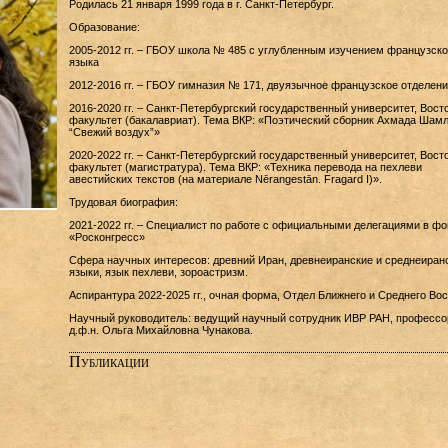
Родилась 21 января 1999 года в г. Санкт-Петербург.
Образование:
2005-2012 гг. – ГБОУ школа № 485 с углубленным изучением французско
языка
2012-2016 гг. – ГБОУ гимназия № 171, двуязычное французское отделени
2016-2020 гг. – Санкт-Петербургский государственный университет, Вост
факультет (бакалавриат). Тема ВКР: «Поэтический сборник Ахмада Шам
“Свежий воздух”»
2020-2022 гг. – Санкт-Петербургский государственный университет, Вост
факультет (магистратура). Тема ВКР: «Техника перевода на пехлеви
авестийских текстов (на материале Nērangestān. Fragard I)».
Трудовая биография:
2021-2022 гг. – Специалист по работе с официальными делегациями в фо
«Росконгресс»
Сфера научных интересов: древний Иран, древнеиранские и среднеиран
языки, язык пехлеви, зороастризм.
Аспирантура 2022-2025 гг., очная форма, Отдел Ближнего и Среднего Вос
Научный руководитель: ведущий научный сотрудник ИВР РАН, профессо
д.ф.н. Ольга Михайловна Чунакова.
Публикации