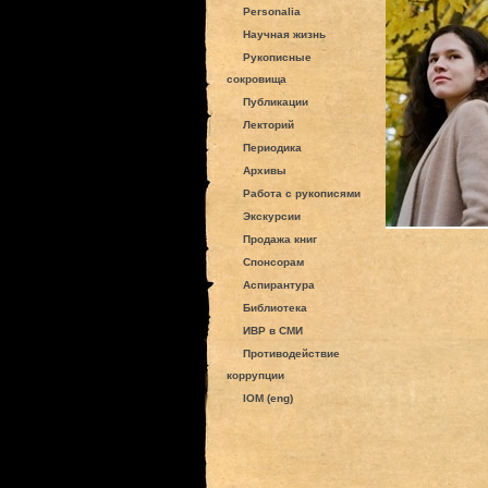
Personalia
Научная жизнь
Рукописные
сокровища
Публикации
Лекторий
Периодика
Архивы
Работа с рукописями
Экскурсии
Продажа книг
Спонсорам
Аспирантура
Библиотека
ИВР в СМИ
Противодействие
коррупции
IOM (eng)