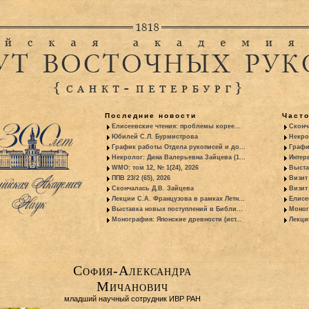
Последние новости
Част
Елисеевские чтения: проблемы корее...
Сконч
Юбилей С.Л. Бурмистрова
Некро
График работы Отдела рукописей и до...
Графи
Некролог: Дина Валерьевна Зайцева (1...
Интер
WMO: том 12, № 1(24), 2026
Выста
ППВ 23/2 (65), 2026
Визит
Скончалась Д.В. Зайцева
Визит 
Лекции С.А. Французова в рамках Летн...
Елисе
Выставка новых поступлений в Библи...
Моног
Монография: Японские древности (ист...
Лекци
София-Александра
Мичанович
младший научный сотрудник ИВР РАН