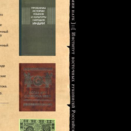
го
е
очный
лу
очный
нде
ские
тока.
р,