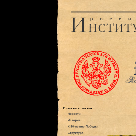
Главное меню
Новости
История
К 80-летию Победы
Структура