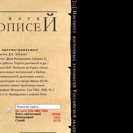
о просматриваемые
алась Д.В. Зайцева
лог: Дина Валерьевна Зайцева (1...
к работы Отдела рукописей и до...
вью И.Ф. Поповой на Радио «Комс...
вка новых поступлений в Библи...
 монгольской делегации участн...
делегации из города Измир (03.06...
евские чтения: проблемы корее...
рафия: Mongolica. Том XXIX, 2026, № 2
и С.А. Французова в рамках Летн...
На сайте СПб ИВР РАН
Всего публикаций
11046
Монографий
1611
Статей
9172