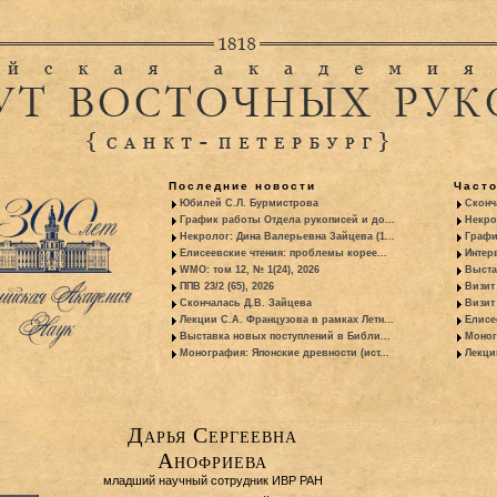
Последние новости
Част
Юбилей С.Л. Бурмистрова
Сконч
График работы Отдела рукописей и до...
Некро
Некролог: Дина Валерьевна Зайцева (1...
Графи
Елисеевские чтения: проблемы корее...
Интер
WMO: том 12, № 1(24), 2026
Выста
ППВ 23/2 (65), 2026
Визит
Скончалась Д.В. Зайцева
Визит 
Лекции С.А. Французова в рамках Летн...
Елисе
Выставка новых поступлений в Библи...
Моног
Монография: Японские древности (ист...
Лекци
Дарья Сергеевна
Анофриева
младший научный сотрудник ИВР РАН