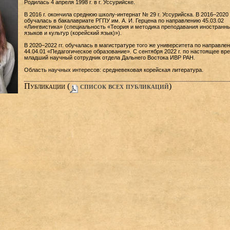
Родилась 4 апреля 1998 г. в г. Уссурийске.
В 2016 г. окончила среднюю школу-интернат № 29 г. Уссурийска. В 2016–2020 г
обучалась в бакалавриате РГПУ им. А. И. Герцена по направлению 45.03.02
«Лингвистика» (специальность «Теория и методика преподавания иностранн
языков и культур (корейский язык)»).
В 2020–2022 гг. обучалась в магистратуре того же университета по направле
44.04.01 «Педагогическое образование». С сентября 2022 г. по настоящее вр
младший научный сотрудник отдела Дальнего Востока ИВР РАН.
Область научных интересов: средневековая корейская литература.
Публикации (
cписок всех публикаций
)