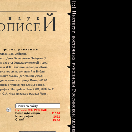
о просматриваемые
алась Д.В. Зайцева
лог: Дина Валерьевна Зайцева (1...
к работы Отдела рукописей и до...
вью И.Ф. Поповой на Радио «Комс...
вка новых поступлений в Библи...
 монгольской делегации участн...
делегации из города Измир (03.06...
евские чтения: проблемы корее...
рафия: Mongolica. Том XXIX, 2026, № 2
и С.А. Французова в рамках Летн...
На сайте СПб ИВР РАН
Всего публикаций
11046
Монографий
1611
Статей
9172