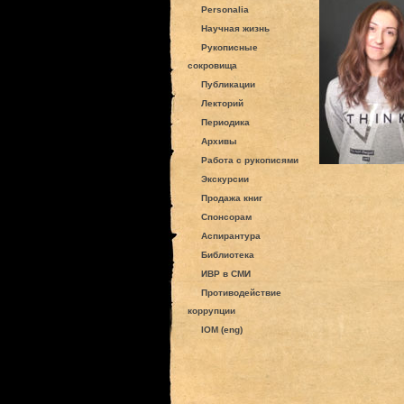
Personalia
Научная жизнь
Рукописные
сокровища
Публикации
Лекторий
Периодика
Архивы
Работа с рукописями
Экскурсии
Продажа книг
Спонсорам
Аспирантура
Библиотека
ИВР в СМИ
Противодействие
коррупции
IOM (eng)