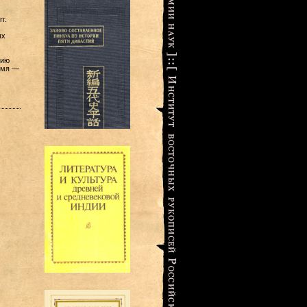
г.
ых
нию
емя —