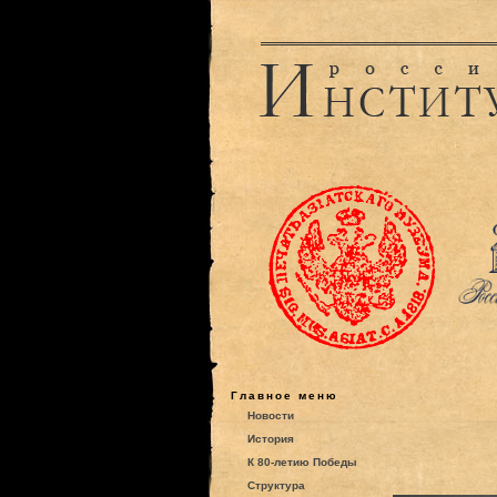
Главное меню
Новости
История
К 80-летию Победы
Структура