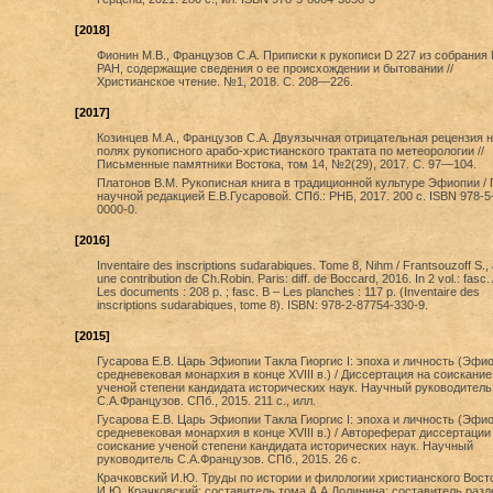
[2018]
Фионин М.В., Французов С.А. Приписки к рукописи D 227 из собрания
РАН, содержащие сведения о ее происхождении и бытовании //
Христианское чтение. №1, 2018. С. 208—226.
[2017]
Козинцев М.А., Французов С.А. Двуязычная отрицательная рецензия н
полях рукописного арабо-христианского трактата по метеорологии //
Письменные памятники Востока, том 14, №2(29), 2017. С. 97—104.
Платонов В.М. Рукописная книга в традиционной культуре Эфиопии / 
научной редакцией Е.В.Гусаровой. СПб.: РНБ, 2017. 200 с. ISBN 978-5
0000-0.
[2016]
Inventaire des inscriptions sudarabiques. Tome 8, Nihm / Frantsouzoff S.,
une contribution de Ch.Robin. Paris: diff. de Boccard, 2016. In 2 vol.: fasc. 
Les documents : 208 p. ; fasc. B – Les planches : 117 p. (Inventaire des
inscriptions sudarabiques, tome 8). ISBN: 978-2-87754-330-9.
[2015]
Гусарова Е.В. Царь Эфиопии Такла Гиоргис I: эпоха и личность (Эфи
средневековая монархия в конце XVIII в.) / Диссертация на соискание
ученой степени кандидата исторических наук. Научный руководитель
С.А.Французов. СПб., 2015. 211 с., илл.
Гусарова Е.В. Царь Эфиопии Такла Гиоргис I: эпоха и личность (Эфи
средневековая монархия в конце XVIII в.) / Автореферат диссертации
соискание ученой степени кандидата исторических наук. Научный
руководитель С.А.Французов. СПб., 2015. 26 с.
Крачковский И.Ю. Труды по истории и филологии христианского Восто
И.Ю. Крачковский; составитель тома А.А.Долинина; составитель разде