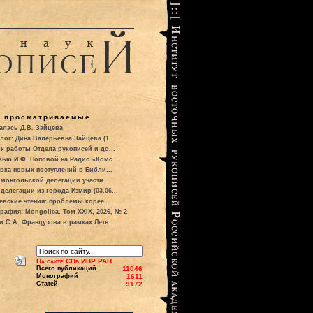
о просматриваемые
алась Д.В. Зайцева
лог: Дина Валерьевна Зайцева (1...
к работы Отдела рукописей и до...
вью И.Ф. Поповой на Радио «Комс...
вка новых поступлений в Библи...
 монгольской делегации участн...
делегации из города Измир (03.06...
евские чтения: проблемы корее...
рафия: Mongolica. Том XXIX, 2026, № 2
и С.А. Французова в рамках Летн...
На сайте СПб ИВР РАН
Всего публикаций
11046
Монографий
1611
Статей
9172