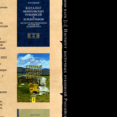
кончил
по
ческая
и
ина I
ий
ения
 2003
о
нваря
. 7
дение
и,
к,
а,