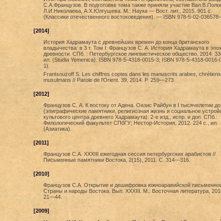
С.А.Французов. В подготовке тома также приняли участие Вал.В.Поло
Л.И.Николаева, А.Х.Юлгушева. М.: Наука — Вост. лит., 2015. 901 с.
(Классики отечественного востоковедения). — ISBN 978-5-02-036578-
[2014]
История Хадрамаута с древнейших времен до конца британского
владычества: в 3 т. Том I: Французов С. А. История Хадрамаута в эпо
древности. СПб. : Петербургское лингвистическое общество, 2014. 336
ил. (Studia Yemenica). ISBN 978-5-4318-0015-3; ISBN 978-5-4318-0016-0
1).
Frantsouzoff S. Les chiffres coptes dans les manuscrits arabes, chrétiens
musulmans // Parole de l’Orient. 39, 2014. P. 259—273.
[2012]
Французов С. А. К востоку от Адена. Оазис Райбун в I тысячелетии до 
(эпиграфические памятники, религиозная жизнь и социальное устрой
культового центра древнего Хадрамаута). 2-е изд., испр. и доп. СПб.:
Филологический факультет СПбГУ; Нестор-История, 2012. 224 с., ил.
(Азиатика).
[2011]
Французов С.А. XXXIII ежегодная сессия петербургских арабистов //
Письменные памятники Востока, 2(15), 2011. С. 314—316.
[2010]
Французов С.А. Открытие и дешифровка южноаравийской письменност
Страны и народы Востока. Вып. XXXIII. М.: Восточная литература, 201
21—44.
[2009]