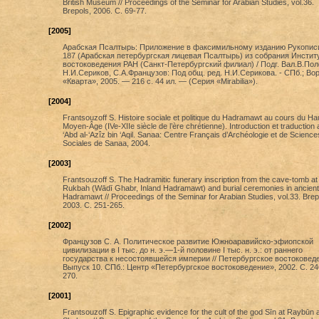
British Museum // Proceedings of the Seminar for Arabian Studies, vol.36.
Brepols, 2006. С. 69-77.
[2005]
Арабская Псалтырь: Приложение в факсимильному изданию Рукопис
187 (Арабская петербургская лицевая Псалтырь) из собрания Инстит
востоковедения РАН (Санкт-Петербургский филиал) / Подг. Вал.В.Пол
Н.И.Сериков, С.А.Французов: Под общ. ред. Н.И.Серикова. - СПб.; Во
«Кварта», 2005. — 216 с. 44 ил. — (Серия «Mirabilia»).
[2004]
Frantsouzoff S. Histoire sociale et politique du Hadramawt au cours du Ha
Moyen-Âge (IVe-XIIe siècle de l’ère chrétienne). Introduction et traduction
‘Abd al-‘Azîz bin ‘Aqil. Sanaa: Centre Français d’Archéologie et de Science
Sociales de Sanaa, 2004.
[2003]
Frantsouzoff S. The Hadramitic funerary inscription from the cave-tomb at 
Rukbah (Wādī Ghabr, Inland Hadramawt) and burial ceremonies in ancient
Hadramawt // Proceedings of the Seminar for Arabian Studies, vol.33. Brep
2003. С. 251-265.
[2002]
Французов С. А. Политическое развитие Южноаравийско-эфиопской
цивилизации в I тыс. до н. э.—1-й половине I тыс. н. э.: от раннего
государства к несостоявшейся империи // Петербургское востоковед
Выпуск 10. СПб.: Центр «Петербургское востоковедение», 2002. С. 2
270.
[2001]
Frantsouzoff S. Epigraphic evidence for the cult of the god Sīn at Raybūn 