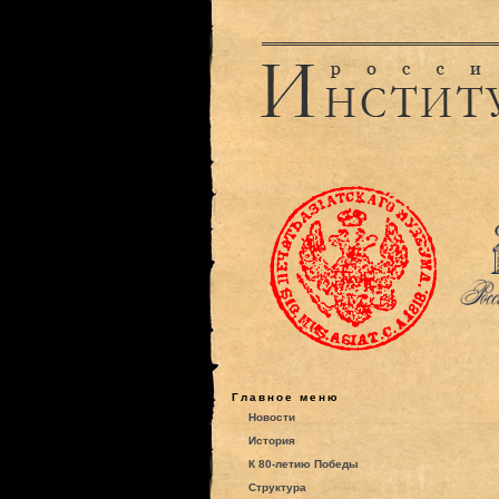
Главное меню
Новости
История
К 80-летию Победы
Структура