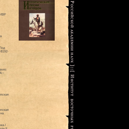
 ИВР
а
Под
-8192-
 avec
A –
опская
опская
 на
ка /
ла II