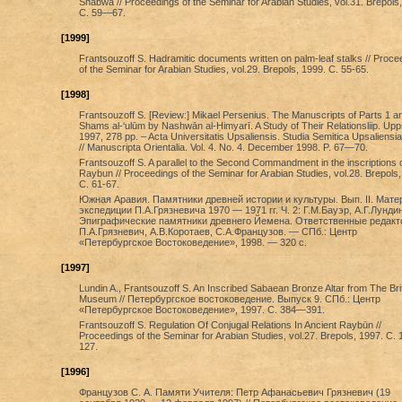
Shabwa // Proceedings of the Seminar for Arabian Studies, vol.31. Brepols
С. 59—67.
[1999]
Frantsouzoff S. Hadramitic documents written on palm-leaf stalks // Proce
of the Seminar for Arabian Studies, vol.29. Brepols, 1999. С. 55-65.
[1998]
Frantsouzoff S. [Review:] Mikael Persenius. The Manuscripts of Parts 1 an
Shams al-‘ulūm by Nashwān al-Ḥimyarī. A Study of Their Relationsliip. Upp
1997, 278 pp. – Acta Universitatis Upsaliensis. Studia Semitica Upsaliensia,
// Manuscripta Orientalia. Vol. 4. No. 4. December 1998. P. 67—70.
Frantsouzoff S. A parallel to the Second Commandment in the inscriptions 
Raybun // Proceedings of the Seminar for Arabian Studies, vol.28. Brepols,
С. 61-67.
Южная Аравия. Памятники древней истории и культуры. Вып. II. Мат
экспедиции П.А.Грязневича 1970 — 1971 гг. Ч. 2: Г.М.Бауэр, А.Г.Лундин
Эпиграфические памятники древнего Йемена. Ответственные редакт
П.А.Грязневич, А.В.Коротаев, С.А.Французов. — СПб.: Центр
«Петербургское Востоковедение», 1998. — 320 с.
[1997]
Lundin A., Frantsouzoff S. An Inscribed Sabaean Bronze Altar from The Bri
Museum // Петербургское востоковедение. Выпуск 9. СПб.: Центр
«Петербургское Востоковедение», 1997. С. 384—391.
Frantsouzoff S. Regulation Of Conjugal Relations In Ancient Raybūn //
Proceedings of the Seminar for Arabian Studies, vol.27. Brepols, 1997. С. 
127.
[1996]
Французов С. А. Памяти Учителя: Петр Афанасьевич Грязневич (19