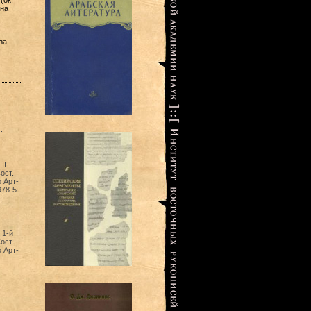
(ок.
 на
за
.
II
ост.
 Арт-
978-5-
 1-й
ост.
 Арт-