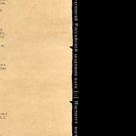
син,
0.
ху
 с.,
 (т.
 et
н.э.
ство
и //
0. С.