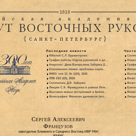
Последние новости
Част
Юбилей С.Л. Бурмистрова
Сконч
График работы Отдела рукописей и до...
Некро
Некролог: Дина Валерьевна Зайцева (1...
Графи
Елисеевские чтения: проблемы корее...
Интер
WMO: том 12, № 1(24), 2026
Выста
ППВ 23/2 (65), 2026
Визит
Скончалась Д.В. Зайцева
Визит 
Лекции С.А. Французова в рамках Летн...
Елисе
Выставка новых поступлений в Библи...
Моног
Монография: Японские древности (ист...
Лекци
Сергей Алексеевич
Французов
завотделом Ближнего и Среднего Востока ИВР РАН
доцент