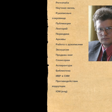
Personalia
Научная жизнь
Рукописные
сокровища
Публикации
Лекторий
Периодика
Архивы
Работа с рукописями
Экскурсии
Продажа книг
Спонсорам
Аспирантура
Библиотека
ИВР в СМИ
Противодействие
коррупции
IOM (eng)