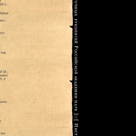
й
0 с.:
Новые
ик»,
его
зов.
И.М.;
невич
. //
.
ents.
х
 the