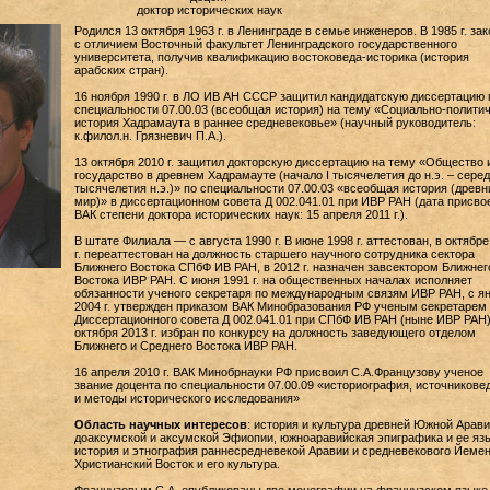
доктор исторических наук
Родился 13 октября 1963 г. в Ленинграде в семье инженеров. В 1985 г. за
с отличием Bосточный факультет Ленинградского государственного
университета, получив квалификацию востоковеда-историка (история
арабских стран).
16 ноября 1990 г. в ЛО ИВ АН СССР защитил кандидатскую диссертацию 
специальности 07.00.03 (всеобщая история) на тему «Социально-полити
история Хадрамаута в раннее средневековье» (научный руководитель:
к.филол.н. Грязневич П.А.).
13 октября 2010 г. защитил докторскую диссертацию на тему «Общество 
государство в древнем Хадрамауте (начало I тысячелетия до н.э. – серед
тысячелетия н.э.)» по специальности 07.00.03 «всеобщая история (древн
мир)» в диссертационном совета Д 002.041.01 при ИВР РАН (дата присво
ВАК степени доктора исторических наук: 15 апреля 2011 г.).
В штате Филиала — с августа 1990 г. В июне 1998 г. аттестован, в октябре
г. переаттестован на должность старшего научного сотрудника сектора
Ближнего Востока СПбФ ИВ РАН, в 2012 г. назначен завсектором Ближнег
Востока ИВР РАН. С июня 1991 г. на общественных началах исполняет
обязанности ученого секретаря по международным связям ИВР РАН, с я
2004 г. утвержден приказом ВАК Минобразования РФ ученым секретарем
Диссертационного совета Д 002.041.01 при СПбФ ИВ РАН (ныне ИВР РАН)
октября 2013 г. избран по конкурсу на должность заведующего отделом
Ближнего и Среднего Востока ИВР РАН.
16 апреля 2010 г. ВАК Минобрнауки РФ присвоил С.А.Французову ученое
звание доцента по специальности 07.00.09 «историография, источникове
и методы исторического исследования»
Область научных интересов
: история и культура древней Южной Арави
доаксумской и аксумской Эфиопии, южноаравийская эпиграфика и ее язы
история и этнография раннесредневекой Аравии и средневекового Йемен
Христианский Восток и его культура.