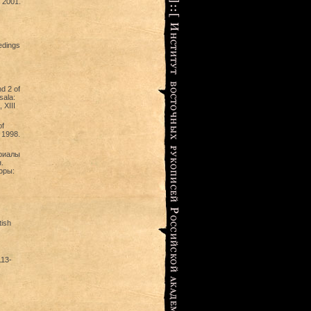
, 2001.
edings
d 2 of
sala:
 XIII
of
 1998.
ериалы
.
оры:
tish
113-