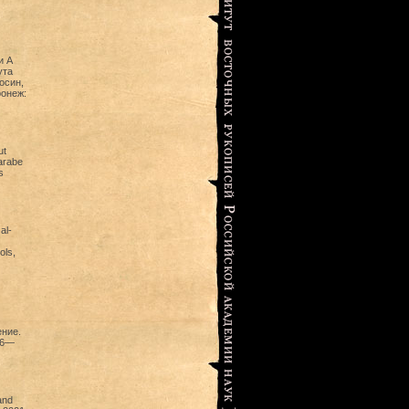
и А
ута
осин,
ронеж:
ut
 arabe
s
al-
ols,
ение.
46—
and