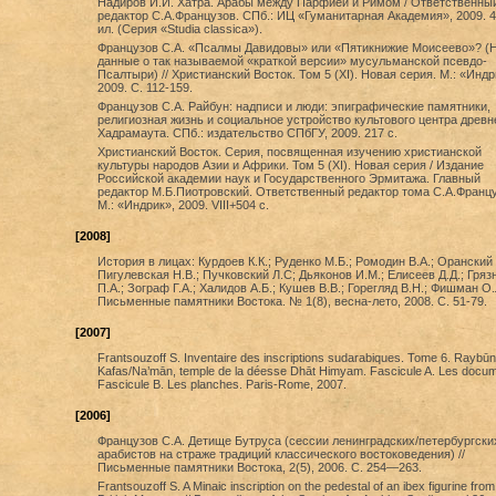
Надиров И.И. Хатра. Арабы между Парфией и Римом / Ответственны
редактор С.А.Французов. СПб.: ИЦ «Гуманитарная Академия», 2009. 48
ил. (Серия «Studia classica»).
Французов С.А. «Псалмы Давидовы» или «Пятикнижие Моисеево»? (
данные о так называемой «краткой версии» мусульманской псевдо-
Псалтыри) // Христианский Восток. Том 5 (XI). Новая серия. М.: «Индр
2009. С. 112-159.
Французов С.А. Райбун: надписи и люди: эпиграфические памятники,
религиозная жизнь и социальное устройство культового центра древн
Хадрамаута. СПб.: издательство СПбГУ, 2009. 217 с.
Христианский Восток. Серия, посвященная изучению христианской
культуры народов Азии и Африки. Том 5 (XI). Новая серия / Издание
Российской академии наук и Государственного Эрмитажа. Главный
редактор М.Б.Пиотровский. Ответственный редактор тома С.А.Францу
М.: «Индрик», 2009. VIII+504 с.
[2008]
История в лицах: Курдоев К.К.; Руденко М.Б.; Ромодин В.А.; Оранский 
Пигулевская Н.В.; Пучковский Л.С; Дьяконов И.М.; Елисеев Д.Д.; Гряз
П.А.; Зограф Г.А.; Халидов А.Б.; Кушев В.В.; Горегляд В.Н.; Фишман О.Л
Письменные памятники Востока. № 1(8), весна-лето, 2008. С. 51-79.
[2007]
Frantsouzoff S. Inventaire des inscriptions sudarabiques. Tome 6. Raybūn
Kafas/Na’mān, temple de la déesse Dhāt Himyam. Fascicule A. Les docum
Fascicule B. Les planches. Paris-Rome, 2007.
[2006]
Французов С.А. Детище Бутруса (сессии ленинградских/петербургски
арабистов на страже традиций классического востоковедения) //
Письменные памятники Востока, 2(5), 2006. С. 254—263.
Frantsouzoff S. A Minaic inscription on the pedestal of an ibex figurine from