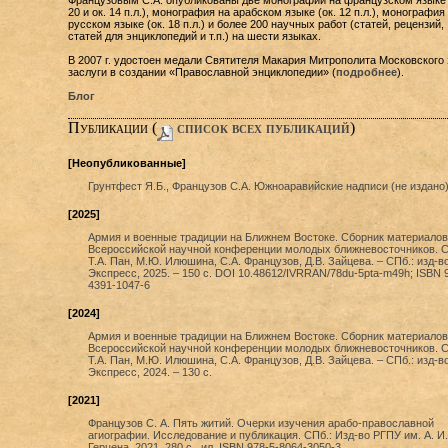
Французовым С.А. опубликованы две монографии на французском языке 
20 и ок. 14 п.л.), монография на арабском языке (ок. 12 п.л.), монография
русском языке (ок. 18 п.л.) и более 200 научных работ (статей, рецензий,
статей для энциклопедий и т.п.) на шести языках.
В 2007 г. удостоен медали Святителя Макария Митрополита Московского 
заслуги в создании «Православной энциклопедии» (
подробнее
).
Блог
Публикации (
cписок всех публикаций
)
[Неопубликованные]
Грунтфест Я.Б., Французов С.А. Южноаравийские надписи (не издано)
[2025]
Армия и военные традиции на Ближнем Востоке. Сборник материалов 
Всероссийской научной конференции молодых ближневосточников. С
Т.А. Пан, М.Ю. Илюшина, С.А. Французов, Д.В. Зайцева. – СПб.: изд-во
Экспресс, 2025. – 150 с. DOI 10.48612/IVRRAN/78du-5pta-m49h; ISBN 
4391-1047-6
[2024]
Армия и военные традиции на Ближнем Востоке. Сборник материалов
Всероссийской научной конференции молодых ближневосточников. С
Т.А. Пан, М.Ю. Илюшина, С.А. Французов, Д.В. Зайцева. – СПб.: изд-во
Экспресс, 2024. – 130 с.
[2021]
Французов С. А. Пять житий. Очерки изучения арабо-православной
агиографии. Исследование и публикация. СПб.: Изд-во РГПУ им. А. И.
Герцена, 2021. 280 с., ил. ISBN 978-5-8064-3050-3