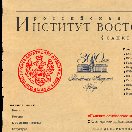
Пос
Ели
Юби
Гра
Некр
WMO:
ППВ 
Ско
Лекц
Выс
Моно
Главное меню
Новости
:::
«Галерея основополож
История
::
Сотрудники действую
К 80-летию Победы
Структура
А
Б
В
Г
Д
Е
Ж
З
И
К
Л
М
Н