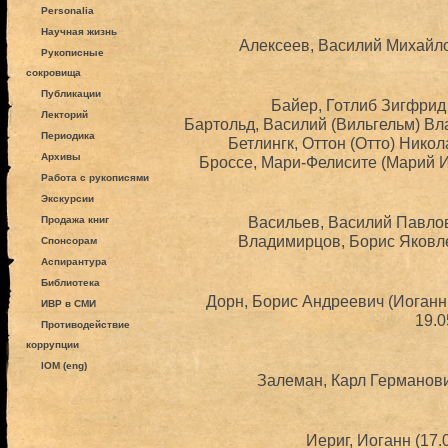
Personalia
Научная жизнь
Алексеев, Василий Михайло
Рукописные
сокровища
Публикации
Байер, Готлиб Зигфрид 
Лекторий
Бартольд, Василий (Вильгельм) Вл
Периодика
Бетлингк, Оттон (Отто) Никол
Архивы
Броссе, Мари-Фелисите (Марий И
Работа с рукописями
Экскурсии
Васильев, Василий Павлов
Продажа книг
Владимирцов, Борис Яковле
Спонсорам
Аспирантура
Библиотека
Дорн, Борис Андреевич (Иоганн
ИВР в СМИ
19.0
Противодействие
коррупции
IOM (eng)
Залеман, Карл Германови
Иериг, Иоганн (17.