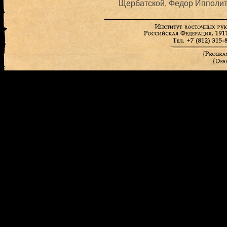
Щербатской, Федор Ипполито