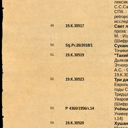
лексик
С.С.Са
СПб. : 
petrop
исследо
49.
19.К.30517
Свет 
проза: 
М. : И
(Шифр 
50.
Stj.Pr.26/2018/1
Сухан
Тоҷики
51.
19.К.30519
"Тахий
Дьяков
Этногр
А.С. -
19.К.3
52.
19.К.30523
Три да
Европы
годы С
Тридца
Уваров
(Шифр 
53.
Р 4360/1956/т.14
Учёны
Универ
т.14)
54.
19.К.30520
Хушан