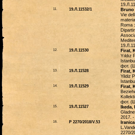
19.
Л
.1
11.
19.Л.11532/1
Bruno 
Vie del
materia
Roma : 
Diparti
Associa
Mediter
19.
Л
.1
12.
19.Л.11530
Firat, 
Yıldız 
Istanbu
фот
.
(Ш
13.
19.Л.11528
Firat, 
Yildiz 
Istanbu
14.
19.Л.11529
Firat, 
Beziehu
Kollekt
фот
.
(Ш
15.
19.Л.11527
Ikeda,
Gladnes
2017. 
16.
Р 2270/2018/V.53
Iranic
L.Vand
2270/2