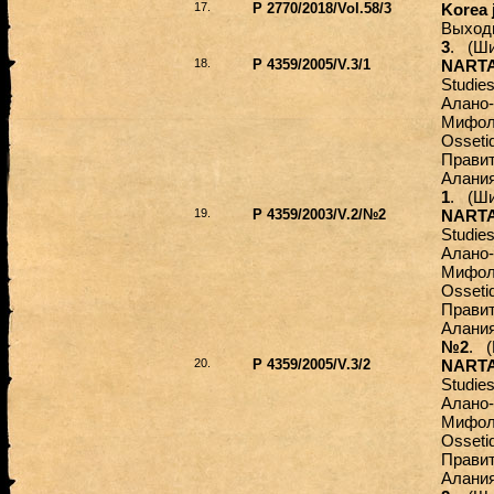
17.
Р 2770/2018/Vol.58/3
Korea 
Выход
3
. (Ши
18.
Р 4359/2005/V.3/1
NARTA
Studie
Алано-
Мифоло
Osseti
Правит
Алания
1
. (Ши
19.
Р 4359/2003/V.2/№2
NARTA
Studie
Алано-
Мифоло
Osseti
Правит
Алания
№2
. (
20.
Р 4359/2005/V.3/2
NARTA
Studie
Алано-
Мифоло
Osseti
Правит
Алания