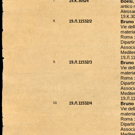
7.
19.К.30524
Boesi,
antico 
Alessa
19.К.3
8.
19.Л.11532/2
Bruno 
Vie del
materia
Roma : 
Diparti
Associa
Mediter
19.
Л
.1
9.
19.Л.11532/3
Bruno 
Vie del
materia
Roma : 
Diparti
Associa
Mediter
19.
Л
.1
10.
19.Л.11532/4
Bruno 
Vie del
materia
Roma : 
Diparti
Associa
Mediter