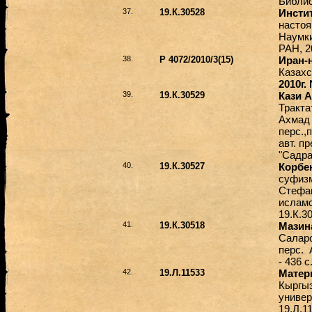
Библио
37.
19.К.30528
Инсти
настоя
Наумкин
РАН, 2
38.
Р 4072/2010/3(15)
Иран-
Казахс
2010г.
39.
19.К.30529
Кази А
Тракта
Ахмад 
перс.,
авт. пр
"Садра
40.
19.К.30527
Корбен
суфизм
Стефан
исламс
19.К.3
41.
19.К.30518
Мазин
Саларо
перс. 
- 436 
42.
19.Л.11533
Матер
Кыргыз
универ
19.Л.1