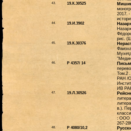
43.
19.К.30525
Мишин
моногр
2017. 
истори
44.
19.И.3902
Назар
Назарха
Фёдоро
рис. (
45.
19.К.30376
Нерас
Фаизха
Мухетди
"Медин
46.
Р 4357/ 14
Письм
перево
Том.2 
РАН /О
Инстит
ИВ РАН
47.
19.Л.30526
Рейсн
литерат
литера
в.). П
класси
: ООО "
267-28
48.
Р 4080/10,2
Русск