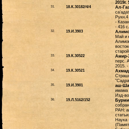
2019г.
31.
18.К.30182/4/4
Ал-Га
саʻада
Рукн.4
- Каза
- 416 с
32.
19.И.3903
Алимо
Май и 
Алимов
востоко
старой
33.
19.К.30522
Амир-Х
перс. 
2015. 
34.
19.К.30521
Ахмад-
Страшн
"Садра
35.
19.И.3901
аш-Ша
имама 
Изд-во
36.
19.Л.5162/152
Бурми
собран
РАН: а
статьи,
Наука -
(Памят