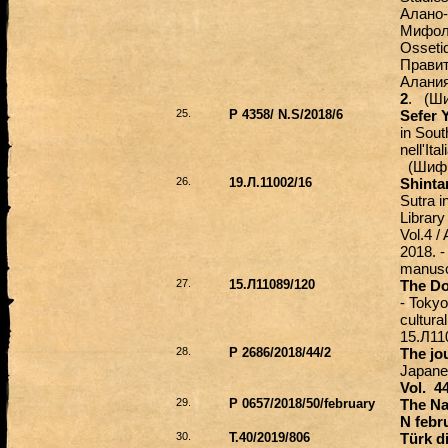
Алано-
Мифоло
Osseti
Правит
Алания
2
. (Ши
25.
Р 4358/ N.S/2018/6
Sefer 
in South
nell'It
(
Шиф
26.
19.Л.11002/16
Shinta
Sutra i
Library
Vol.4 /
2018. 
manusc
27.
15.Л11089/120
The D
- Tokyo
cultura
15.Л11
28.
Р 2686/2018/44/2
The jo
Japane
Vol. 4
29.
Р 0657/2018/50/february
The Na
N febr
30.
Т.40/2019/806
Türk di