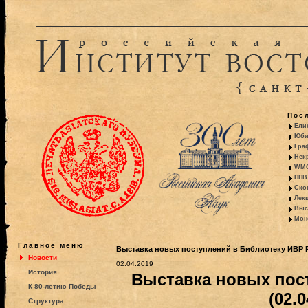
Пос
Ели
Юби
Гра
Некр
WMO:
ППВ 
Ско
Лекц
Выс
Моно
Главное меню
Выставка новых поступлений в Библиотеку ИВР РА
Новости
02.04.2019
История
Выставка новых пос
К 80-летию Победы
(02.0
Структура