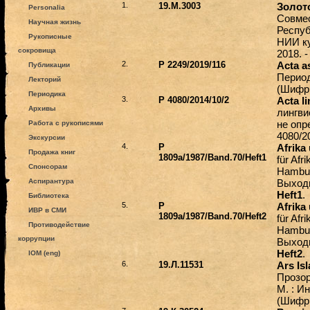
1.
19.М.3003
Золот
Personalia
Совмес
Научная жизнь
Респуб
Рукописные
НИИ ку
сокровища
2018. -
2.
Р 2249/2019/116
Acta as
Публикации
Период
Лекторий
(Шифр 
Периодика
3.
Р 4080/2014/10/2
Acta li
Архивы
лингви
не опр
Работа с рукописями
4080/2
Экскурсии
4.
Р
Afrika
Продажа книг
1809а/1987/Band.70/Heft1
für Af
Спонсорам
Hamburg
Аспирантура
Выходи
Heft1
.
Библиотека
5.
Р
Afrika
ИВР в СМИ
1809а/1987/Band.70/Heft2
für Af
Противодействие
Hamburg
коррупции
Выходи
Heft2
.
IOM (eng)
6.
19.Л.11531
Ars Isl
Прозоро
М. : Ин
(Шифр 