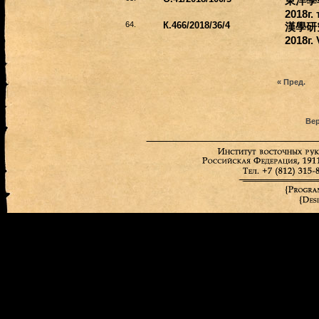
東洋學
2018г. 
64.
К.466/2018/36/4
漢學研
2018г.
« Пред.
Вер