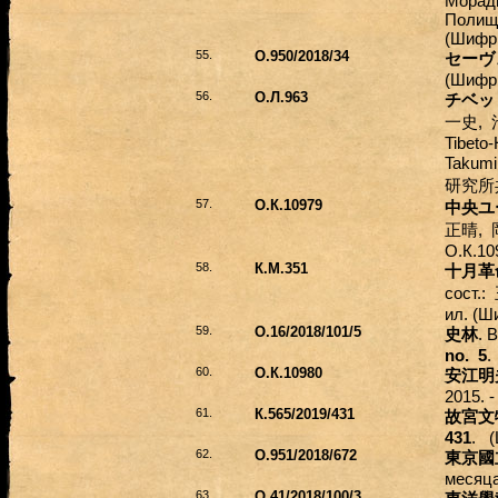
Моради
Полищу
(Шифр 
55.
О.950/2018/34
セーヴ
(Шифр 
56.
О.Л.963
チベッ
,
一史
Tibeto-
Takumi
研究所
57.
О.К.10979
中央ユ
,
正晴
О.К.10
58.
К.М.351
十月革
сост.:
ил. (Ш
59.
О.16/2018/101/5
. 
史林
no. 5
.
60.
О.К.10980
安江明
2015. 
61.
К.565/2019/431
故宮文
431
. (
62.
О.951/2018/672
東京國
месяц
63.
О.41/2018/100/3