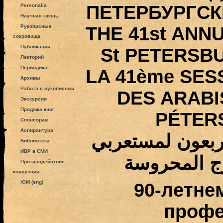
ПЕТЕРБУРГСК
Personalia
Научная жизнь
Рукописные
THE 41st ANN
сокровища
Публикации
St PETERSB
Лекторий
Периодика
LA 41ème SES
Архивы
Работа с рукописями
DES ARABI
Экскурсии
Продажа книг
PÉTER
Спонсорам
Аспирантура
اربعون لمستعربي
Библиотека
ИВР в СМИ
ج المحروسة
Противодействие
коррупции
IOM (eng)
90-летне
профе