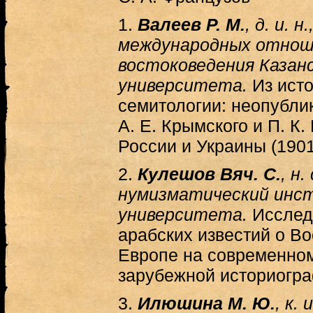
1.
Валеев Р. М.
, д. и. 
международных отнош
востоковедения Казан
университета.
Из ист
семитологии: неопубли
А. Е. Крымского и П. К.
России и Украины (1901
2.
Кулешов Вяч. С.
, н
нумизматический инс
университета.
Исслед
арабских известий о В
Европе на современном
зарубежной историогр
3.
Илюшина М. Ю.
, к.