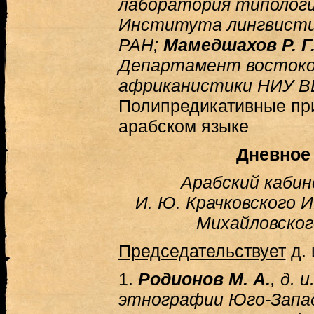
лаборатория типологи
Института лингвисти
РАН;
Мамедшахов Р. Г
Департамент востоко
африканистики НИУ ВШ
Полипредикативные при
арабском языке
Дневное
Арабский кабин
И. Ю. Крачковского И
Михайловского
Председательствует
д. 
1.
Родионов М. А.
, д. 
этнографии Юго-Запа