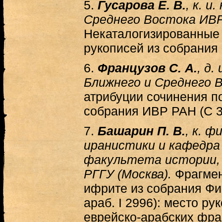
5.
Гусарова Е. В.
, к. и
Среднего Востока ИВР
Некаталогизированные
рукописей из собрани
6.
Французов С. А.
, д.
Ближнего и Среднего 
атрибуции сочинения п
собрания ИВР РАН (С 3
7.
Башарин П. В.
, к. ф
иранистики и кафедра
факультета истории, 
РГГУ (Москва).
Фрагмен
ифрите из собрания Фи
араб. I 2996): место ру
еврейско-арабских фра