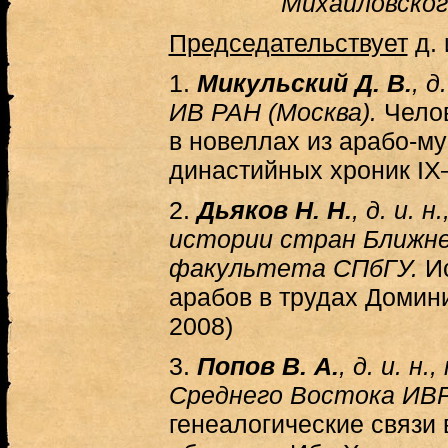
Михайловского
Председательствует
д. 
1.
Микульский Д. В.
, д
ИВ РАН (Москва).
Челов
в новеллах из арабо-м
династийных хроник IX–
2.
Дьяков Н. Н.
, д. и. 
истории стран Ближне
факультета СПбГУ.
Ис
арабов в трудах Домин
2008)
3.
Попов В. А.
, д. и. н
Среднего Востока ИВР
генеалогические связи 