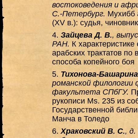
востоковедения и афр
С.-Петербург.
Мухибб 
(XV в.): судья, чиновни
4.
Зайцева Д. В.
, выпу
РАН.
К характеристике 
арабских трактатов по 
способа копейного боя
5.
Тихонова-Башарина 
романской филологии 
факультета СПбГУ.
Пр
рукописи Ms. 235 из с
Государственной библи
Манча в Толедо
6.
Храковский В. С.
, д.