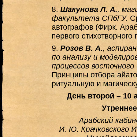
8.
Шакунова Л. А.
, ма
факультета СПбГУ.
С
автографов (Фирк. Араб
первого стихотворного
9.
Розов В. А.
, аспира
по анализу и моделиро
процессов восточного
Принципы отбора айато
ритуальную и магическ
День второй – 10 а
Утреннее
Арабский кабин
И. Ю. Крачковского И