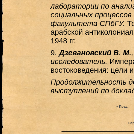
лаборатории по анали
социальных процессов
факультета СПбГУ.
Те
арабской антиколониал
1948 гг.
9.
Дзевановский В. М.
исследователь.
Импера
востоковедения: цели и
Продолжительность док
выступлений по доклад
« Пред.
Вер