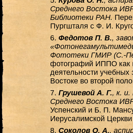
5.
Курова О. Н.
, аспир
Среднего Востока ИВР
Библиотеки РАН.
Переп
Пургшталя с Ф. И. Круг
6.
Федотов П. В.
, зав
«Фотонегамультимеди
Фототеки ГМИР (С.-Пе
фотографий ИППО как 
деятельности учебных 
Востоке во второй поло
7.
Грушевой А. Г.
, к. и
Среднего Востока ИВР
Успенский и Б. П. Манс
Иерусалимской Церкви
8.
Соколов О. А.
, аспи