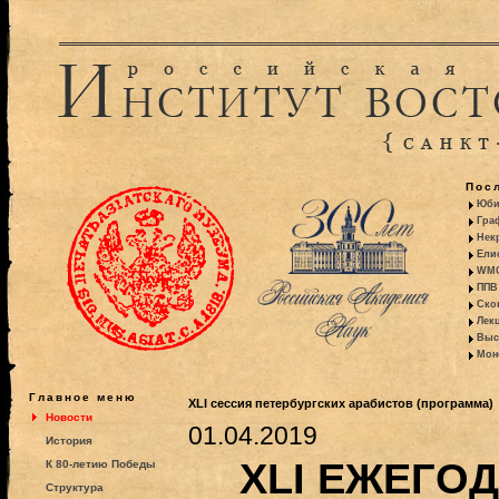
Пос
Юби
Гра
Некр
Ели
WMO:
ППВ 
Ско
Лекц
Выс
Моно
Главное меню
XLI сессия петербургских арабистов (программа)
Новости
01.04.2019
История
XLI ЕЖЕГО
К 80-летию Победы
Структура