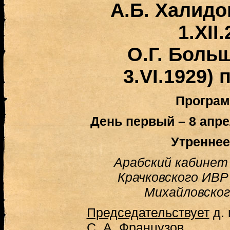
А.Б. Халидов
1.XII
О.Г. Больш
3.VI.1929)
Програм
День первый – 8 апре
Утреннее
Арабский кабинет 
Крачковского ИВР 
Михайловского
Председательствует
д. 
С. А. Французов