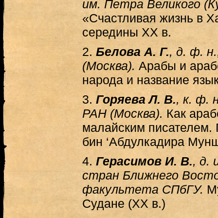
им. Петра Великого (
«Счастливая жизнь в Х
середины XX в.
2.
Белова А. Г.
, д. ф. 
(Москва).
Арабы и араб
народа и название язы
3.
Горяева Л. В.
, к. ф.
РАН (Москва).
Как араб
малайским писателем. 
бин ‘Абдулкадира Мунш
4.
Герасимов И. В.
, д.
стран Ближнего Восто
факультета СПбГУ.
Му
Судане (ХХ в.)