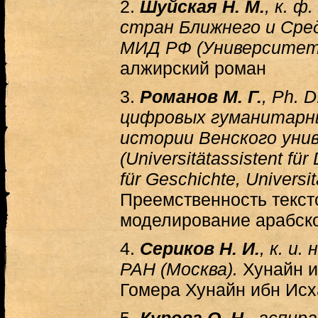
2.
Шуйская Н. М.
, к. ф
стран Ближнего и Ср
МИД РФ (Университет)
алжирский роман
3.
Романов М. Г.
, Ph. 
цифровых гуманитарн
истории Венского ун
(Universitätassistent für 
für Geschichte, Universit
Преемственность текст
моделирование арабск
4.
Сериков Н. И.
, к. и
РАН (Москва).
Хунайн и
Гомера Хунайн ибн Исх