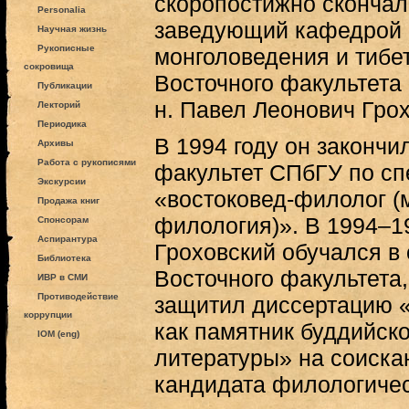
скоропостижно скончал
Personalia
заведующий кафедрой
Научная жизнь
Рукописные
монголоведения и тибе
сокровища
Восточного факультета 
Публикации
н. Павел Леонович Грох
Лекторий
Периодика
В 1994 году он закончи
Архивы
Работа с рукописями
факультет СПбГУ по сп
Экскурсии
«востоковед-филолог (
Продажа книг
филология)». В 1994–19
Спонсорам
Аспирантура
Гроховский обучался в
Библиотека
Восточного факультета,
ИВР в СМИ
Противодействие
защитил диссертацию 
коррупции
как памятник буддийск
IOM (eng)
литературы» на соиска
кандидата филологичес