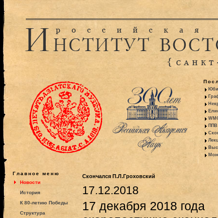
Пос
Юби
Гра
Некр
Ели
WMO:
ППВ 
Ско
Лекц
Выс
Моно
Главное меню
Скончался П.Л.Гроховский
Новости
17.12.2018
История
17 декабря 2018 года
К 80-летию Победы
Структура