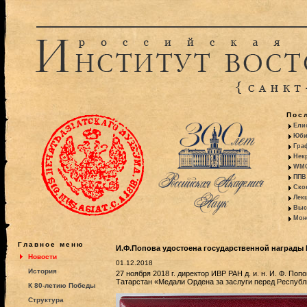
Пос
Ели
Юби
Гра
Некр
WMO:
ППВ 
Ско
Лекц
Выс
Моно
Главное меню
И.Ф.Попова удостоена государственной награды 
Новости
01.12.2018
История
27 ноября 2018 г. директор ИВР РАН д. и. н. И. Ф. П
Татарстан «Медали Ордена за заслуги перед Республ
К 80-летию Победы
Структура