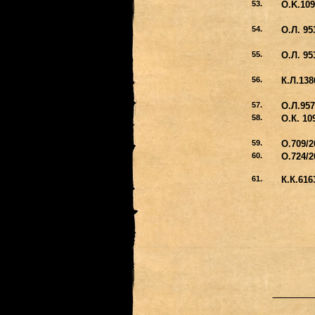
53.
O.K.109
54.
О.Л. 95
55.
О.Л. 95
56.
К.Л.138
57.
О.Л.957
58.
О.К. 10
59.
О.709/2
60.
О.724/2
61.
К.К.616