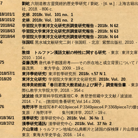
67
劉屹
六朝道教古靈寶經的歷史學研究
/
劉屹
. - [б. м.] :
上海古籍
社
, 2018. - 806 с.
18/101/1
史林
.
2018г.
Vol. 101 no. 1
18/101/2
史林
.
2018г.
Vol. 101 no. 2
/2018/62
学習院大学東洋文化研究所調查研究報告
- 2018г.
N 62
.
/2018/63
学習院大学東洋文化研究所調查研究報告
- 2018г.
N 63
/2018/64
学習院大学東洋文化研究所調查研究報告
- 2018г.
N 64
66
张国旺
黑水城文献研究二则
/
张国旺
. -
北京
紫禁出版社
, 2010. -
:
с.
敦煌 トルファン漢語文献の特性に関する
研究
. -
東京
東洋文庫
:
2010. - 104 с.
75
斎藤茂男
唐代单于都護府考
――
その所在地と成立背景について
藤茂男
. :
東方学会
, 2009. - 19 с.
018/57/1
東洋學術研究
/
東洋哲學研究所
.
2018г. т.57 N 1
. .
018/20
東洋文化研究
/
学習院大学東洋文化研究所
.
2018г. Vol. 20
.
根津美術館蔵「春日若宫大般若経
および
厨子」調查報告書
. -
東
際仏教学大学院大学
, 2018. - 354 с
5
波波娃
俄罗斯科学院档案馆
С.Ф.
奥登堡馆藏中文文献
/
波波娃
. 
2014. - 7 с. - (
敦煌吐鲁番研究
.Vol.14.с.209).
76
海野洋平
敦煌写本
P.4019piece4.P.3349piece4.P.3368piece7
の
缀
复原
/
海野洋平
. :
集刊東洋学
, 2017. - 19 с.
018/36/1
漢學研究
/
漢學研究中心
.
2018г. Vol. 36 № 1
. .
018/37/2
漢學研究通訊
/
漢學研究中心
.
2018г. Vol. 37 № 2
.
片山章雄
トゥルファン地域の仏典断片と諸国の
探検隊
/
片山章
東京
東海大学史学会
, 2016. - 14 с.
: