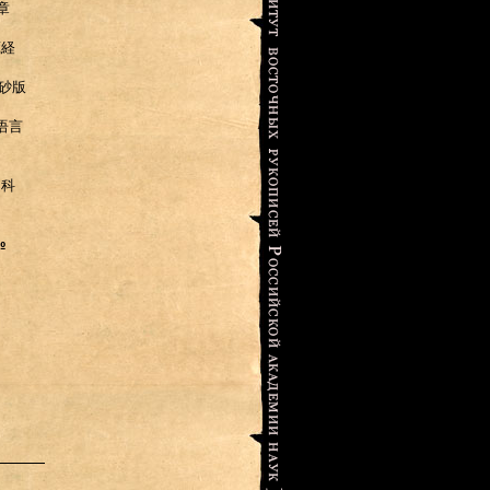
章
蔵経
砂版
语言
文科
 №