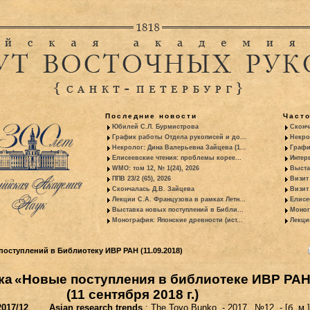
Последние новости
Част
Юбилей С.Л. Бурмистрова
Сконч
График работы Отдела рукописей и до...
Некро
Некролог: Дина Валерьевна Зайцева (1...
Графи
Елисеевские чтения: проблемы корее...
Интер
WMO: том 12, № 1(24), 2026
Выста
ППВ 23/2 (65), 2026
Визит
Скончалась Д.В. Зайцева
Визит 
Лекции С.А. Французова в рамках Летн...
Елисе
Выставка новых поступлений в Библи...
Моног
Монография: Японские древности (ист...
Лекци
оступлений в Библиотеку ИВР РАН (11.09.2018)
ка
«Новые поступления в библиотеке ИВР РА
(11 сентября 2018 г.)
2017/12
Asian research trends
: The Toyo Bunko. - 2017
. №12. - [б. м.]