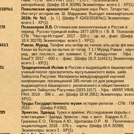
Паня. - СПб : МАЭ РАН, 2017. - 176 с. - (Kunstkamera
petropolitana). (Шифр 18.К.30286)
Экземпляры: всего:1 - ХР(1)
2018/№1
Поволжская археология
/ Академия наук Респ. Татарстан,
Институт истории им. Ш. Марджани. Выходит ежеквартально
2018г. № №1
. - [s. l.]. (Шифр Р 4243/2018/№1)
Экземпляры:
всего:1 - ХР(1).
278
Познахирев В.В.
Оттоманские военнопленные в России в
период Русско-турецкой войны 1877-1878 гг. / В. В. Познахире
СПб : "Нестор-История", 2017. - 320 с. : цв. ил., факс. (Шифр
18.К.30278)
Экземпляры: всего:1 - ХР(1).
441/1
Рамзи, Мурад.
Талфик аль-ахбар ва талких аль-асар фи вак
Казан ва Булгар ва мулюк ат-татар. Т.1 / Мурад Рамзи ; науч
ред., авт. послесл., авт. коммент. С. И. Хамидуллин . - Уфа :
БашГУ, 2017. - 600 с. : факс. (Шифр 18.Л.11441/1)
Экземпляр
всего:1 - ХР(1).
51
Традиционный Ислам в
России и выдающийся башкирский
ученый-теолог просветитель мусульманского мира, шейх
Зайнулла Расулев: Материалы международной научной
конференции, посвященной 185-летию со дня рождения
выдающегося башкирского религиозного и общественного
деятеля Зайнуллы Расулева (1833-1917). - Уфа : ИИЯЛ УФИ
РАН, 2018. - 396 с. : ил. (Шифр 18.М.2951)
Экземпляры: всего
ХР(1).
Труды Государственного музея
истории религии. - СПб : Г
2015 - . (Шифр Р.4350).
289
Эриксон, Эдвард.
Турки и армяне; Исследование борьбы с
повстанцами / Эдвард Эриксон ; пер. с англ. Бардин А.Л.,
Гранкина Е.О., Петров А.Ю., Щелокова О.Р. - М. : Политичес
энциклопедия, 2018. - 376 с. : карты. (Шифр 18.К.30289)
Экземпляры: всего:1 - ХР(1).