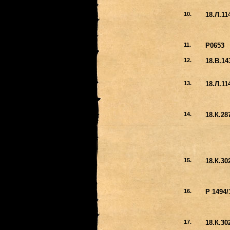
10.
18.Л.11
11.
P0653
12.
18.В.14
13.
18.Л.11
14.
18.К.28
15.
18.К.30
16.
Р 1494/
17.
18.К.30