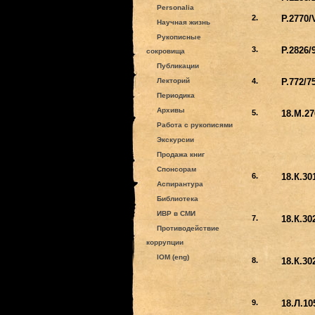
Personalia
2.
P.2770/
Научная жизнь
Рукописные
3.
P.2826/
сокровища
Публикации
Лекторий
4.
P.772/7
Периодика
Архивы
5.
18.M.27
Работа с рукописями
Экскурсии
Продажа книг
Спонсорам
6.
18.К.30
Аспирантура
Библиотека
ИВР в СМИ
7.
18.К.30
Противодействие
коррупции
IOM (eng)
8.
18.К.30
9.
18.Л.10