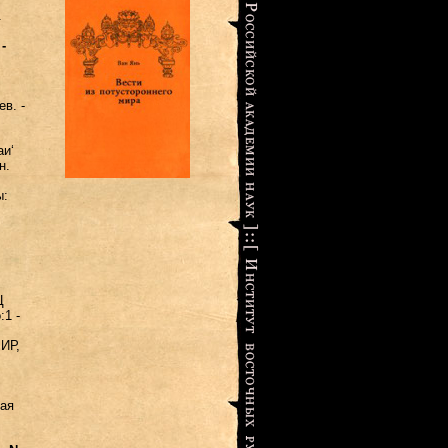
.
-
в. -
аиʻ
н.
ы:
Ц
:1 -
МИР,
кая