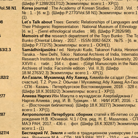
(Шифр P.1288/2017/12)
Экземпляры: всего:1 - ХР(1).
Vol.58 N1
Korea journal
: The Academy of Korean Studies. - 2018
. Vol. : 
№ : 1. - [
б
.
м
.]). (
Шифр
P.2770/Vol.58 N1)
Экземпляры: всего:1 
(1).
98
Let`s Talk about
Trees: Genetic Relationships of Languages and
Their Philogenic Representation : National Museum of Ethnology
[
б
.
м
.]. - (Senri ethnological studies ; 98).
(Шифр P.2826/98).
5
Memoirs of the
research department of the Toyo Bunko : The T
Bunko (Oriental Library. - 2017. - ISSN 0082-562X
. №75. - [б. м.
(Шифр P.772/75)
Экземпляры: всего:1 - ООН(1).
63/2.3
Samādhirājasūtra
/ ed. Noriyuki Kudo, Takanori Fukita, Hironori
Tanaka. - New Delhi, Tokio : National Archives of India, Internatio
Research Institute for Advanced Buddhology Soka University, 201
XXVII
с
. :
табл
. ; 164
с
. :
факс
. - (Gilgit Manuscripts in the Nati
Archives of India: Facsimile edition ; Vol.
II,3). (Шифр
18.M.2763/2.3)
Экземпляры: всего:1 - ХР(1).
182/2
Ал-Газали, Мухаммад Абу Хамид.
Кимийа-йи саʻадат (Элек
счастья). Т.2. Рукн.2: Обычаи / Мухаммад Абу Хамид Ал-Газ
- СПб - Казань : Петербургское Востоковедение, 2018. - 328 с
(Шифр 18.К.30182/2)
Экземпляры: всего:1 - ХР(1).
277
Алиева Наргиз
Ибн Макула о мухаддисах Азербайджана /
Наргиз Алиева ; ред. И. В. Турицин. - М. : НИИ ИЭП, 2016. - 1
с. - (Восточная библиотека). (Шифр 18.К.30277)
Экземпляры:
всего:1 - ХР(1).
287
Антропология Петербурга: сборник
статей к 85-летию со 
рождения Н.В. Юхневой. Ч.1 / Отв. ред. Н. Е. Мазалова. - СП
МАЭ РАН, 2017. - 436 с. : фот. (Шифр 18.К.30287)
Экземпляр
всего:1 - (1).
527/4
Бестиарий IV. Земля
и небо в традиционном универсуме / от
ред. Родионов М.А. - СПб : МАЭ РАН, 2017. - 210 с. : ил. (Ш