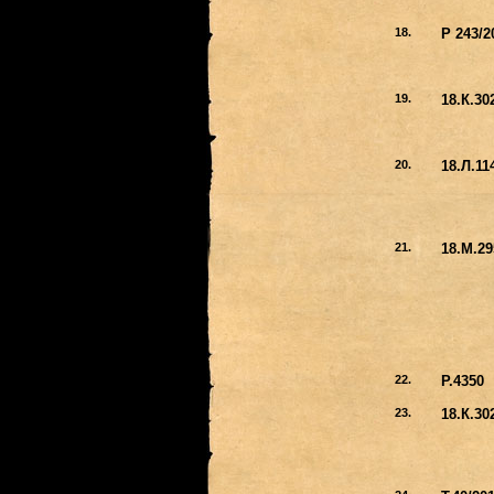
18.
Р 243/
19.
18.К.30
20.
18.Л.11
21.
18.М.29
22.
Р.4350
23.
18.К.30