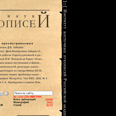
о просматриваемые
алась Д.В. Зайцева
лог: Дина Валерьевна Зайцева (1...
к работы Отдела рукописей и до...
вью И.Ф. Поповой на Радио «Комс...
вка новых поступлений в Библи...
 монгольской делегации участн...
делегации из города Измир (03.06...
евские чтения: проблемы корее...
рафия: Mongolica. Том XXIX, 2026, № 2
и С.А. Французова в рамках Летн...
На сайте СПб ИВР РАН
Всего публикаций
11046
Монографий
1611
Н»
Статей
9172
.