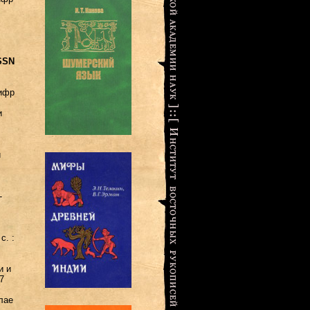
SSN
Шифр
и
и
-
с. :
и и
7
лае