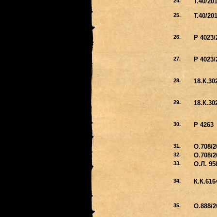
24.
Т.40/20
25.
Т.40/20
26.
Р 4023/
27.
Р 4023/
28.
18.К.30
29.
18.К.30
30.
Р 4263
31.
О.708/2
32.
О.708/2
33.
О.Л. 95
34.
К.К.616
35.
О.888/2