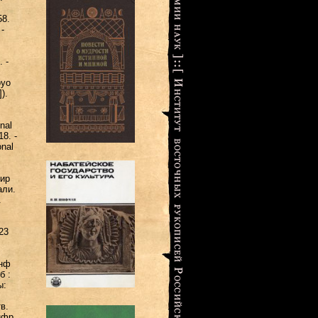
58.
-
. -
oyo
]).
nal
8. -
onal
сир
али.
.
23
днф
б :
ы:
в.
ифр