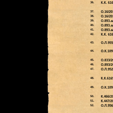
36.
К.К. 61
37.
О.16/20
38.
О.16/20
39.
О.893.а
40.
О.893.а
41.
О.893.а
42.
К.К. 61
43.
О.Л.955
44.
О.К.109
45.
О.833/2
46.
О.893/2
47.
О.Л.952
48.
К.К.616
49.
О.К.109
50.
К.466/2
51.
К.447/2
52.
О.Л.956