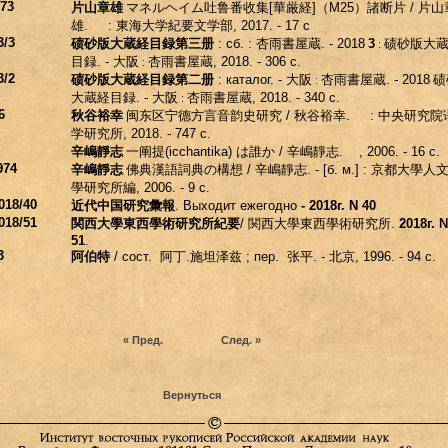
73
片山章雄
マネルヘイム
吐鲁番收集
[
華厳経
]
（
M25
）諸断片
/
片山
雄
. :
東海大学紀要文学部
, 2017. - 17 с
3/3
碛砂版大蔵経目録第三册
: сб. :
杏雨書屋蔵
. - 2018
3
碛砂版大
:
目録
. -
大阪
杏雨書屋蔵
, 2018. - 306 с.
:
3/2
碛砂版大蔵経目録第二册
: каталог. -
大阪
杏雨書屋蔵
. - 2018
碛
:
大蔵経目録
. -
大阪
杏雨書屋蔵
, 2018. - 340 с.
:
6
秋谷裕幸
闽东区宁德方言音韵史研究
/
秋谷裕幸
. :
中央研究院
学研究所
, 2018. - 747 с.
辛嶋靜志
一阐提
(icchantika)
は誰か
/
辛嶋靜志
. , 2006. - 16 с.
974
辛嶋靜志
佛典漢語詞典
の
構想
/
辛嶋靜志
. - [б. м.] :
京都大學人
學研究所編
, 2006. - 9 с.
018/40
近代中国研究彙報
. Выходит ежегодно
- 2018г. N 40
018/51
関西大學東西學術研究所紀要
/
関西大學東西學術研究所
.
2018г.
51
.
3
阿伯特
/ сост.
阿丁
.
施坦泽兹
; пер.
张平
. -
北京
, 1996. - 94 с.
« Пред.
След. »
Вернуться