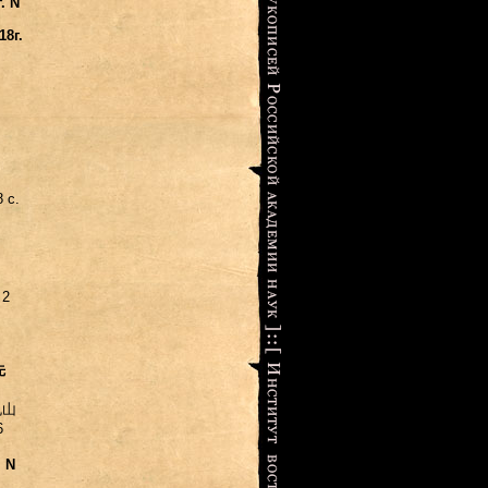
. N
8г.
 с.
 2
先
丸山
6
. N