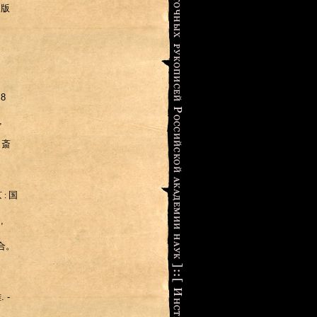
出版
 8
,
/
斎
京
国
:
,
合。
雄
. -