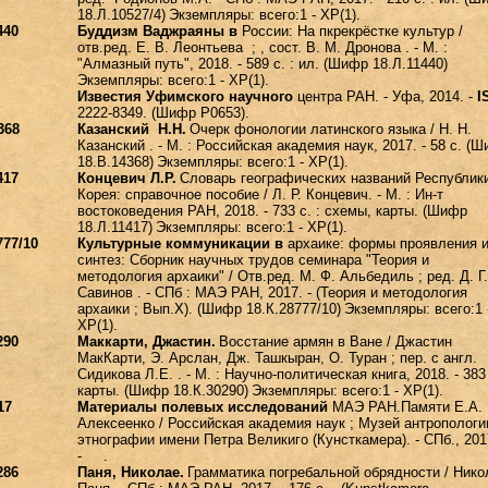
18.Л.10527/4)
Экземпляры: всего:1 - ХР(1).
440
Буддизм Ваджраяны в
России: На пкрекрёстке культур /
отв.ред. Е. В. Леонтьева ; , сост. В. М. Дронова . - М. :
"Алмазный путь", 2018. - 589 с. : ил. (Шифр 18.Л.11440)
Экземпляры: всего:1 - ХР(1).
Известия Уфимского научного
центра РАН. - Уфа, 2014. -
I
2222-8349. (Шифр P0653).
368
Казанский Н.Н.
Очерк фонологии латинского языка / Н. Н.
Казанский . - М. : Российская академия наук, 2017. - 58 с. (
18.В.14368)
Экземпляры: всего:1 - ХР(1).
417
Концевич Л.Р.
Словарь географических названий Республик
Корея: справочное пособие / Л. Р. Концевич. - М. : Ин-т
востоковедения РАН, 2018. - 733 с. : схемы, карты. (Шифр
18.Л.11417)
Экземпляры: всего:1 - ХР(1).
777/10
Культурные коммуникации в
архаике: формы проявления 
синтез: Сборник научных трудов семинара "Теория и
методология архаики" / Отв.ред. М. Ф. Альбедиль ; ред. Д. Г.
Савинов . - СПб : МАЭ РАН, 2017. - (Теория и методология
архаики ; Вып.Х). (Шифр 18.К.28777/10)
Экземпляры: всего:1 
ХР(1).
290
Маккарти, Джастин.
Восстание армян в Ване / Джастин
МакКарти, Э. Арслан, Дж. Ташкыран, О. Туран ; пер. с англ.
Сидикова Л.Е. . - М. : Научно-политическая книга, 2018. - 383 
карты. (Шифр 18.К.30290)
Экземпляры: всего:1 - ХР(1).
17
Материалы полевых исследований
МАЭ РАН.Памяти Е.А.
Алексеенко / Российская академия наук ; Музей антропологи
этнографии имени Петра Великиго (Кунсткамера). - СПб., 201
- .
286
Паня, Николае.
Грамматика погребальной обрядности / Нико