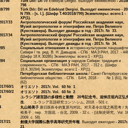
18/798
Türk Dılı: Dil
ve Edebiyat Dergisi.
Выходит ежемесячно
- 2018г
798
. -
18/799
Türk Dılı: Dil ve Edebiyat Dergisi.
Выходит ежемесячно - 201
N
799. - [
s
.
l
.].
(Шифр Т.40/2018/799)
Экземпляры: всего:1 -
ХР(1).
2017/33
Антропологический форум/ Российская академия наук,
Музей антропологии и этнографии им. Петра Великого
(Кунсткамера). Выходит дважды в год - 2017г. № 33.
2017/34
Антропологический форум/ Российская академия наук,
Музей антропологии и этнографии им. Петра Великого
(Кунсткамера). Выходит дважды в год - 2017г. № 34.
285
Социальные отношения в
историко-культурном ландшафте
Сибири / тв. ред. В. Н. Давыдов. - СПб : МАЭ РАН, 2017. - 448
(Шифр 18.К.30285)
Экземпляры: всего:1 - ХР(1).
284
Социальная организация у
народов Сибири: традиция и
современность. - СПб : МАЭ РАН, 2017. - 312 с. (Шифр
18.К.30284)
Экземпляры: всего:1 - ХР(1).
Петербургская библиотечная школа
/ Санкт-Петербургское
библиотечное общество. - СПб. : БАН, 2018 - . № 1 (61), №
(62)
017/60/1
オリエソト
.
2017г. Vol. 60 № 1
.
017/60/2
オリエソト
.
2017г. Vol. 60 № 2
. .
8
ユ
-
ラシア諸言語の多様性と
動態
20
号記念号。追悼庄垣内正弘
生
. :
ユ
-
ラシア言語研究コンソ
-
シム
, 2018. - 501 с.
4
丸山裕美子
唐日医疾令的复原与对比。对天圣令出现之再思考
/
裕美子
; пер.
方国花
. -
台北
, 2009. - 32 с. - (
法制史研究。
Vol. 1
2009. с. 58).
017/21
創価大学国際仏敎学高等硏究所年報
. Выходит ежегодно
- 2017г
21
.