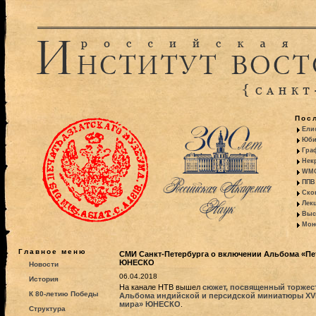
Пос
Ели
Юби
Гра
Некр
WMO:
ППВ 
Ско
Лекц
Выс
Моно
Главное меню
СМИ Санкт-Петербурга о включении Альбома «Пет
ЮНЕСКО
Новости
06.04.2018
История
На канале НТВ вышел
сюжет, посвященный торжес
К 80-летию Победы
Альбома индийской и персидской миниатюры XVI–X
мира» ЮНЕСКО
.
Структура