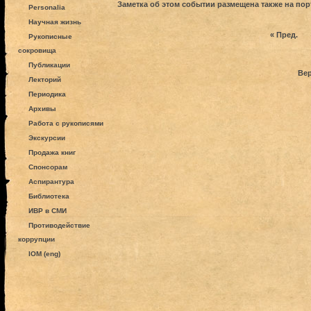
Заметка об этом событии размещена также на по
Personalia
Научная жизнь
« Пред.
Рукописные
сокровища
Публикации
Вер
Лекторий
Периодика
Архивы
Работа с рукописями
Экскурсии
Продажа книг
Спонсорам
Аспирантура
Библиотека
ИВР в СМИ
Противодействие
коррупции
IOM (eng)