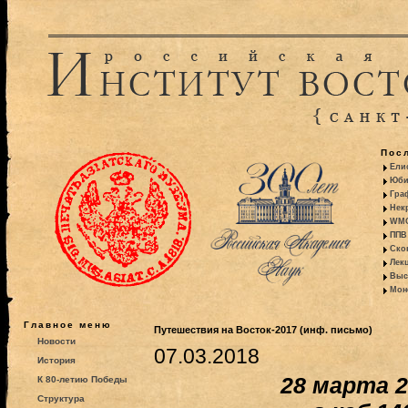
Пос
Ели
Юби
Гра
Некр
WMO:
ППВ 
Ско
Лекц
Выс
Моно
Главное меню
Путешествия на Восток-2017 (инф. письмо)
Новости
07.03.2018
История
28 марта 20
К 80-летию Победы
Структура