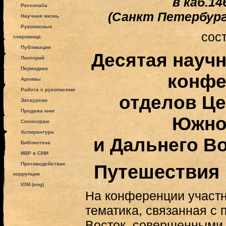
в каб.1
Personalia
(Санкт Петербург,
Научная жизнь
Рукописные
сос
сокровища
Публикации
Десятая научн
Лекторий
Периодика
конфе
Архивы
Работа с рукописями
отделов Це
Экскурсии
Продажа книг
Южно
Спонсорам
Аспирантура
и Дальнего В
Библиотека
ИВР в СМИ
Противодействие
Путешествия 
коррупции
IOM (eng)
На конференции участн
тематика, связанная с
Восток, совершенными 