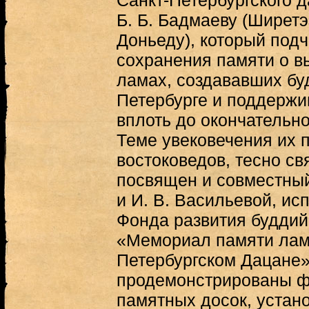
Санкт-Петербургского 
Б. Б. Бадмаеву (Ширет
Доньеду), который под
сохранения памяти о 
ламах, создававших бу
Петербурге и поддержи
вплоть до окончательног
Теме увековечения их п
востоковедов, тесно с
посвящен и совместный
и И. В. Васильевой, ис
Фонда развития буддий
«Мемориал памяти лам 
Петербургском Дацане
продемонстрированы ф
памятных досок, устан