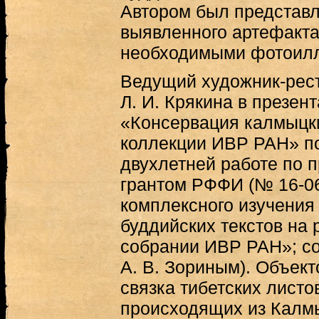
Автором был представ
выявленного артефакт
необходимыми фотоил
Ведущий художник-рес
Л. И. Крякина в презен
«Консервация калмыцки
коллекции ИВР РАН» по
двухлетней работе по 
грантом РФФИ (№ 16-0
комплексного изучения
буддийских текстов на р
собрании ИВР РАН»; со
А. В. Зориным). Объек
связка тибетских листов
происходящих из Калм