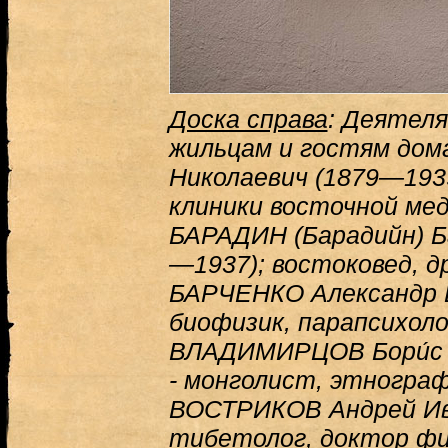
Доска справа
: Деятеля
жильцам и гостям дом
Николаевич (1879—1939
клиники восточной ме
БАРАДИН (Барадийн) Ба
—1937); востоковед, д
БАРЧЕНКО Александр 
биофизик, парапсихоло
ВЛАДИМИРЦОВ Бори́с Я
- монголист, этногра
ВОСТРИКОВ Андрей Ив
тибетолог, доктор фи