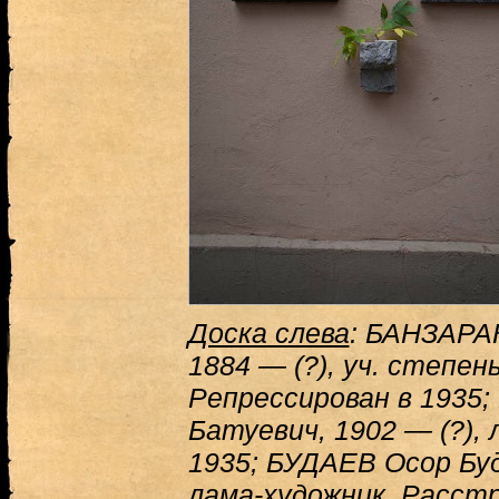
Доска слева
: БАНЗАРА
1884 — (?), уч. степе
Репрессирован в 1935
Батуевич, 1902 — (?), 
1935; БУДАЕВ Осор Бу
лама-художник. Расст