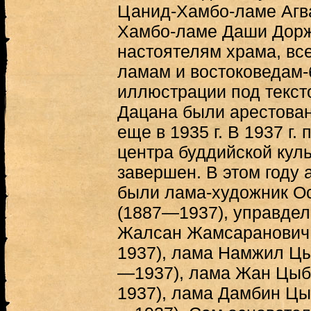
Цанид-Хамбо-ламе Агв
Хамбо-ламе Даши Доржи
настоятелям храма, в
ламам и востоковедам-
иллюстрации под текст
Дацана были арестован
еще в 1935 г. В 1937 г.
центра буддийской кул
завершен. В этом году 
были лама-художник О
(1887—1937), управде
Жалсан Жамсаранович
1937), лама Намжил Ц
—1937), лама Жан Цыб
1937), лама Дамбин Ц