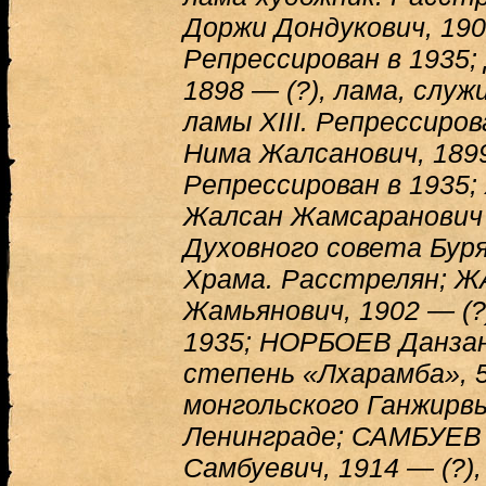
Доржи Дондукович, 1902
Репрессирован в 1935
1898 — (?), лама, служ
ламы XIII. Репрессиро
Нима Жалсанович, 189
Репрессирован в 193
Жалсан Жамсаранович 
Духовного совета Бур
Храма. Расстрелян; 
Жамьянович, 1902 — (?
1935; НОРБОЕВ Данзан 
степень «Лхарамба», 5
монгольского Ганжирвы
Ленинграде; САМБУЕВ
Самбуевич, 1914 — (?),