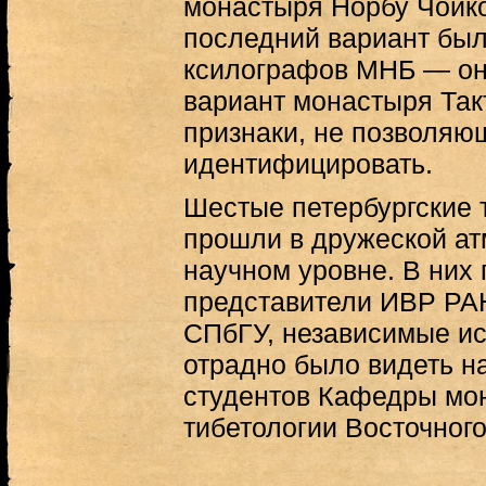
монастыря Норбу Чойко
последний вариант был
ксилографов МНБ — он
вариант монастыря Так
признаки, не позволяю
идентифицировать.
Шестые петербургские 
прошли в дружеской а
научном уровне. В них
представители ИВР РАН
СПбГУ, независимые ис
отрадно было видеть н
студентов Кафедры мо
тибетологии Восточног