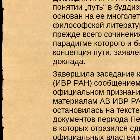
понятии „путь“ в будд
основан на ее многоле
философской литератур
прежде всего сочинени
парадигме которого и 
концепция пути, заявле
доклада.
Завершила заседание к.
(ИВР РАН) сообщением
официальном признании
материалам АВ ИВР РАН
остановилась на текст
документов периода Пе
в которых отразился сд
официальных властей и