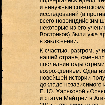
подвергались идеологи
и ненужные советскому
исследований (в проти
всего новоиндийским шт
некоторые из его учени
Востриков) были уже а
в заключении.
К счастью, разгром, уч
нашей стране, сменилс
последние годы стреми
возрождением. Одна из 
новейшей истории полу
докладе независимого и
Е. Ю. Харьковой «Осв
и статуи Майтреи в Аги
2017 г. (по личным впе