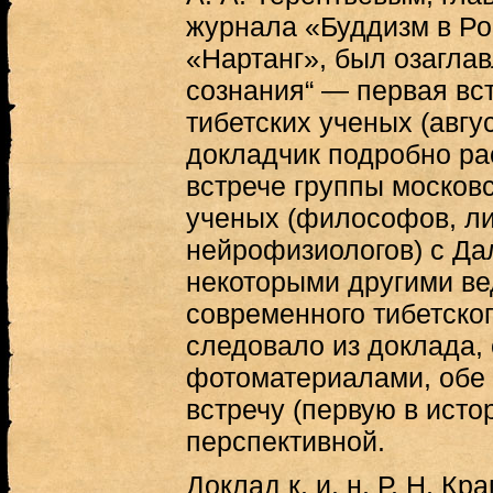
журнала «Буддизм в Ро
«Нартанг», был озаглав
сознания“ — первая вс
тибетских ученых (авгу
докладчик подробно ра
встрече группы московс
ученых (философов, ли
нейрофизиологов) с Да
некоторыми другими в
современного тибетског
следовало из доклада,
фотоматериалами, обе 
встречу (первую в исто
перспективной.
Доклад к. и. н. Р. Н. К