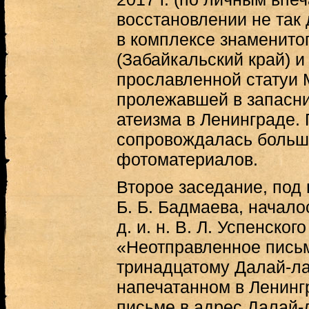
восстановлении не так
в комплексе знаменитог
(Забайкальский край) 
прославленной статуи 
пролежавшей в запасни
атеизма в Ленинграде.
сопровождалась больш
фотоматериалов.
Второе заседание, под
Б. Б. Бадмаева, начало
д. и. н. В. Л. Успенског
«Неотправленное письм
тринадцатому Далай-ла
напечатанном в Ленингра
письме в адрес Далай-л