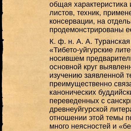
общая характеристика 
листов, техник, примен
консервации, на отдел
продемонстрированы ее
К. ф. н. А. А. Туранска
«Тибето-уйгурские лите
носившем предваритель
основной круг выявлен
изучению заявленной 
преимущественно связ
канонических буддийски
переведенных с санскри
древнеуйгурской литер
отношении этой темы п
много неясностей и «бе