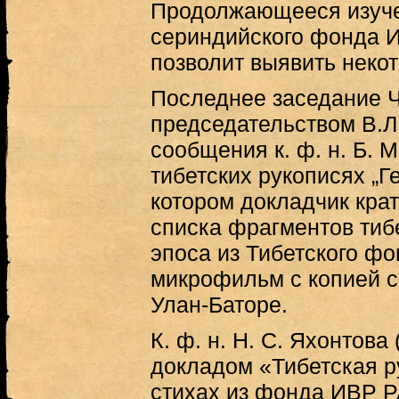
Продолжающееся изуче
сериндийского фонда 
позволит выявить неко
Последнее заседание 
председательством В.Л.
сообщения к. ф. н. Б. 
тибетских рукописях „Г
котором докладчик кра
списка фрагментов тибе
эпоса из Тибетского ф
микрофильм с копией с
Улан-Баторе.
К. ф. н. Н. С. Яхонтова
докладом «Тибетская р
стихах из фонда ИВР 