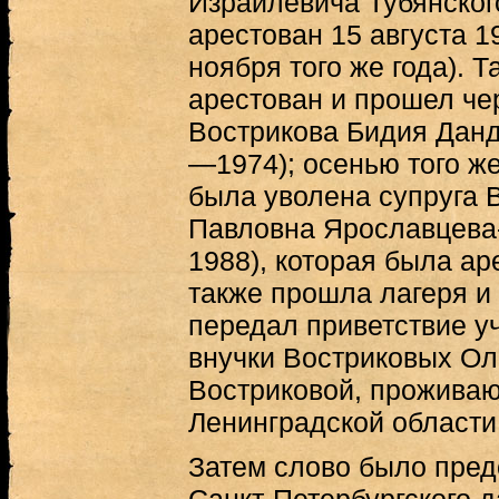
Израилевича Тубянского
арестован 15 августа 19
ноября того же года). Т
арестован и прошел че
Вострикова Бидия Данд
—1974); осенью того ж
была уволена супруга 
Павловна Ярославцева
1988), которая была ар
также прошла лагеря и 
передал приветствие у
внучки Востриковых Ол
Востриковой, прожива
Ленинградской области
Затем слово было пред