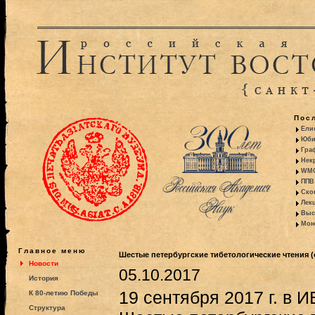
Пос
Ели
Юби
Гра
Некр
WMO:
ППВ 
Ско
Лекц
Выс
Моно
Главное меню
Шестые петербургские тибетологические чтения (
Новости
05.10.2017
История
19 сентября 2017 г. в 
К 80-летию Победы
Структура