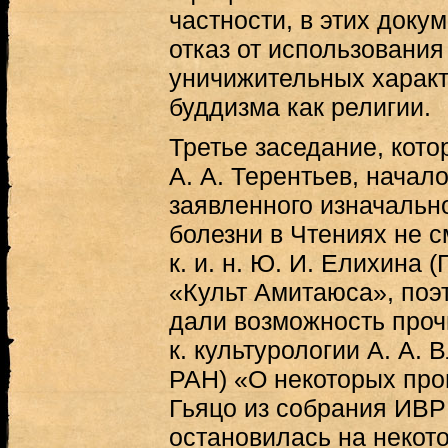
частности, в этих док
отказ от использования
уничижительных характ
буддизма как религии.
Третье заседание, котор
А. А. Терентьев, начал
заявленного изначально
болезни в Чтениях не с
к. и. н. Ю. И. Елихина 
«Культ Амитаюса», поэ
дали возможность проч
к. культурологии А. А.
РАН) «О некоторых про
Гьяцо из собрания ИВР
остановилась на некот