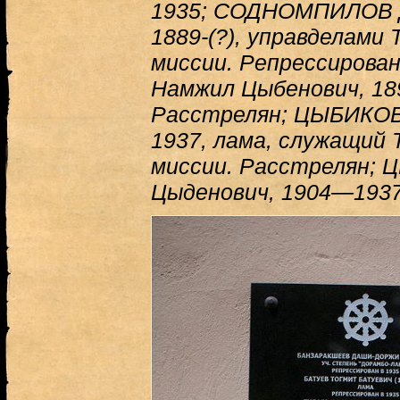
1935; СОДНОМПИЛОВ Д
1889-(?), управделами
миссии. Репрессирова
Намжил Цыбенович, 18
Расстрелян; ЦЫБИКОВ
1937, лама, служащий
миссии. Расстрелян;
Цыденович, 1904—1937