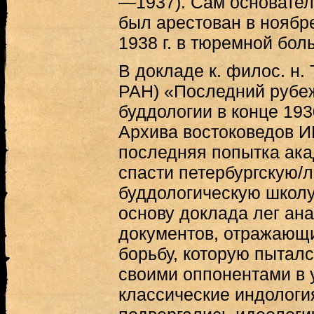
—1937). Сам основател
был арестован в ноябре
1938 г. в тюремной бол
В докладе к. филос. н.
РАН) «Последний рубеж
буддологии в конце 1930
Архива востоковедов 
последняя попытка акад
спасти петербургскую/
буддологическую школу 
основу доклада лег ан
документов, отражающ
борьбу, которую пыталс
своими оппонентами в у
классические индологи