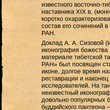
известного восточно-ти
наставника XIX в. (мон
коротко охарактеризов
состав его сочинений 
РАН.
Доклад А. А. Сизовой 
иконография божества 
материале тибетской т
РАН» был посвящен ст
иконе, долгое время н
реставрации и наконец
исследователей. На та
неизвестный иконограф
довольно популярных б
буддийского пантеона 