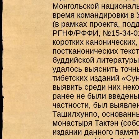
Монгольской националь
время командировки в У
(в рамках проекта, под
РГНФ/РФФИ, №15-34-01
коротких канонических
постканонических текст
буддийской литературы
удалось выяснить точн
тибетских изданий «Су
выявить среди них нек
ранее не были введены
частности, был выявле
Ташилхунпо, основанны
монастыря Тактэн (соб
издании данного памятн