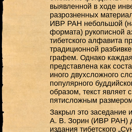
выявленной в ходе инв
разрозненных материал
ИВР РАН небольшой (на
формата) рукописной аз
тибетского алфавита п
традиционной разбивке
графем. Однако каждая
представлена как соста
иного двухсложного сло
популярного буддийског
образом, текст являет 
пятисложным размером
Закрыл это заседание и
А. В. Зорин (ИВР РАН)
издания тибетского „Су