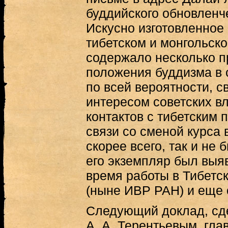
буддийского обновленч
Искусно изготовленное
тибетском и монгольско
содержало несколько 
положения буддизма в 
по всей вероятности, 
интересом советских в
контактов с тибетским 
связи со сменой курса 
скорее всего, так и не
его экземпляр был выяв
время работы в Тибет
(ныне ИВР РАН) и еще 
Следующий доклад, сде
А. А. Терентьевым, гл