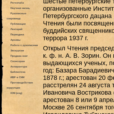
Шестые петербургские 
Personalia
организованные Инстит
Научная жизнь
Рукописные
Петербургского дацана 
сокровища
Чтения были посвящены
Публикации
буддийских священнико
Лекторий
Периодика
террора 1937 г.
Архивы
Работа с рукописями
Открыл Чтения председ
Экскурсии
к. ф. н. А. В. Зорин. О
Продажа книг
выдающихся ученых, по
Спонсорам
Аспирантура
год: Базара Барадиевич
Библиотека
1878 г.; арестован 20 ф
ИВР в СМИ
Противодействие
расстрелян 24 августа 
коррупции
Ивановича Вострикова (
IOM (eng)
арестован 8 или 9 апрел
Москве 26 сентября тог