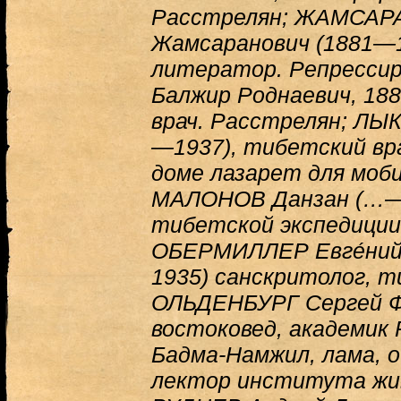
Расстрелян; ЖАМСАР
Жамсаранович (1881—1
литератор. Репрессир
Балжир Роднаевич, 18
врач. Расстрелян; ЛЫК
—1937), тибетский врач
доме лазарет для моб
МАЛОНОВ Данзан (…— 
тибетской экспедиции 
ОБЕРМИЛЛЕР Евге́ний 
1935) санскритолог, т
ОЛЬДЕНБУРГ Сергей Ф
востоковед, академик
Бадма-Намжил, лама, о
лектор института жив