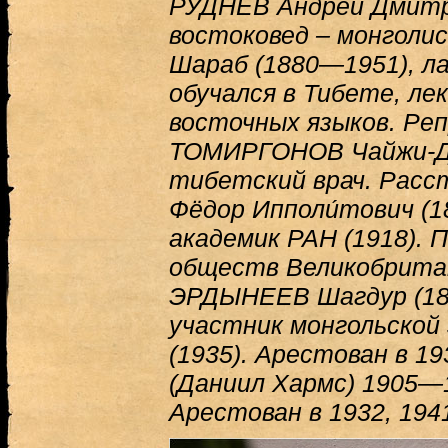
РУДНЕВ Андрей Дмитр
востоковед – монголи
Шараб (1880—1951), ла
обучался в Тибете, л
восточных языков. Реп
ТОМИРГОНОВ Чайжи-Да
тибетский врач. Рас
Фёдор Ипполи́тович (1
академик РАН (1918). 
обществ Великобритан
ЭРДЫНЕЕВ Шагдур (188
участник монгольской 
(1935). Арестован в 1
(Даниил Хармс) 1905—
Арестован в 1932, 194