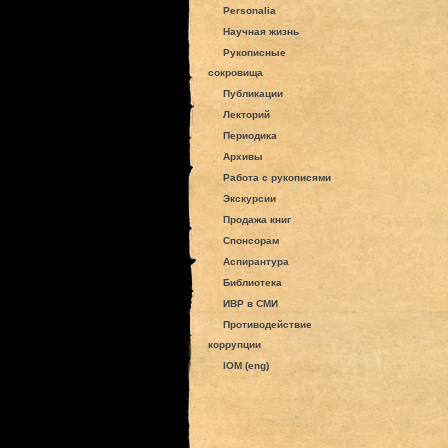
Personalia
Научная жизнь
Рукописные
сокровища
Публикации
Лекторий
Периодика
Архивы
Работа с рукописями
Экскурсии
Продажа книг
Спонсорам
Аспирантура
Библиотека
ИВР в СМИ
Противодействие
коррупции
IOM (eng)