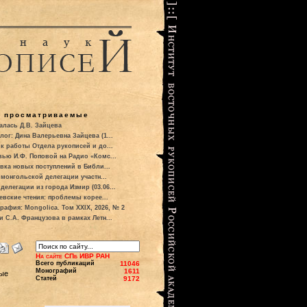
о просматриваемые
алась Д.В. Зайцева
лог: Дина Валерьевна Зайцева (1...
к работы Отдела рукописей и до...
вью И.Ф. Поповой на Радио «Комс...
вка новых поступлений в Библи...
 монгольской делегации участн...
делегации из города Измир (03.06...
евские чтения: проблемы корее...
рафия: Mongolica. Том XXIX, 2026, № 2
и С.А. Французова в рамках Летн...
На сайте СПб ИВР РАН
Всего публикаций
11046
Монографий
1611
ные
Статей
9172