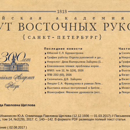
Последние новости
Част
Юбилей С.Л. Бурмистрова
Сконч
График работы Отдела рукописей и до...
Некро
Некролог: Дина Валерьевна Зайцева (1...
Графи
Елисеевские чтения: проблемы корее...
Интер
WMO: том 12, № 1(24), 2026
Выста
ППВ 23/2 (65), 2026
Визит
Скончалась Д.В. Зайцева
Визит 
Лекции С.А. Французова в рамках Летн...
Елисе
Выставка новых поступлений в Библи...
Моног
Монография: Японские древности (ист...
Лекци
да Павловна Щеглова
 Иоаннесян Ю.А. Олимпиада Павловна Щеглова (12.12.1936 — 01.03.2017) // Письмен
, том 14, №2(29), 2017. С. 140—142. В формате PDF размещен полный текст статьи.
ние ( 02.08.2017 )