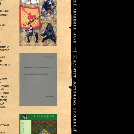
ля,
й
сь как
Среди
х из
 а
Р
вшего
еского
меет
м;
ксты и
йском
-
аписан
 из
ть или
 что-
иков;
ной
лила
м
нетики
азе.