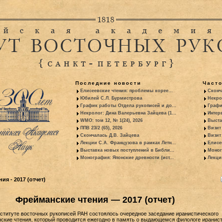
Последние новости
Част
Елисеевские чтения: проблемы корее...
Сконч
Юбилей С.Л. Бурмистрова
Некро
График работы Отдела рукописей и до...
Графи
Некролог: Дина Валерьевна Зайцева (1...
Интер
WMO: том 12, № 1(24), 2026
Выста
ППВ 23/2 (65), 2026
Визит
Скончалась Д.В. Зайцева
Визит 
Лекции С.А. Французова в рамках Летн...
Елисе
Выставка новых поступлений в Библи...
Моног
Монография: Японские древности (ист...
Лекци
я - 2017 (отчет)
Фрейманские чтения — 2017 (отчет)
Институте восточных рукописей РАН состоялось очередное заседание иранистического
кие чтения, который проводится ежегодно в память о выдающемся филологе иранист