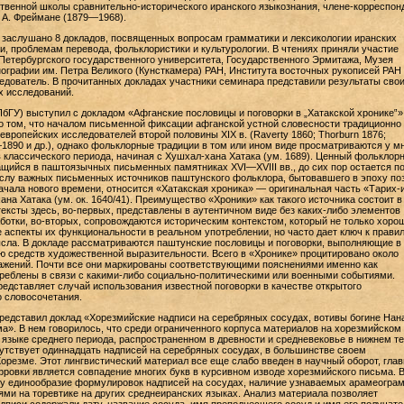
твенной школы сравнительно-исторического иранского языкознания, члене-корреспон
 А. Фреймане (1879—1968).
заслушано 8 докладов, посвященных вопросам грамматики и лексикологии иранских
ии, проблемам перевода, фольклористики и культурологии. В чтениях приняли участие
Петербургского государственного университета, Государственного Эрмитажа, Музея
нографии им. Петра Великого (Кунсткамера) РАН, Института восточных рукописей РАН 
дователь. В прочитанных докладах участники семинара представили результаты сво
х исследований.
бГУ) выступил с докладом «Афганские пословицы и поговорки в „Хатакской хронике‟»
о том, что началом письменной фиксации афганской устной словесности традиционно
европейских исследователей второй половины XIX в. (Raverty 1860; Thorburn 1876;
1890 и др.), однако фольклорные традиции в том или ином виде просматриваются у м
 классического периода, начиная с Хушхал-хана Хатака (ум. 1689). Ценный фольклор
щийся в паштоязычных письменных памятниках XVI—XVIII вв., до сих пор остается п
слу важных письменных источников паштунского фольклора, бытовавшего в эпоху по
ачала нового времени, относится «Хатакская хроника» — оригинальная часть «Тарих-
на Хатака (ум. ок. 1640/41). Преимущество «Хроники» как такого источника состоит в
ексты здесь, во-первых, представлены в аутентичном виде без каких-либо элементов
ботки, во-вторых, сопровождаются историческим контекстом, который не только хоро
 аспекты их функциональности в реальном употреблении, но часто дает ключ к прави
сла. В докладе рассматриваются паштунские пословицы и поговорки, выполняющие в
 средств художественной выразительности. Всего в «Хронике» процитировано около
ажений. Почти все они маркированы соответствующими пояснениями именно как
реблены в связи с какими-либо социально-политическими или военными событиями.
едставляет случай использования известной поговорки в качестве открытого
 словосочетания.
редставил доклад «Хорезмийские надписи на серебряных сосудах, вотивы богине Нан
а». В нем говорилось, что среди ограниченного корпуса материалов на хорезмийском
языке среднего периода, распространенном в древности и средневековье в нижнем т
тствует одиннадцать надписей на серебряных сосудах, в большинстве своем
орезме. Этот лингвистический материал все еще слабо введен в научный оборот, глав
овки является совпадение многих букв в курсивном изводе хорезмийского письма. В
ту единообразие формулировок надписей на сосудах, наличие узнаваемых арамеогра
ями на торевтике на других среднеиранских языках. Анализ материала позволяет