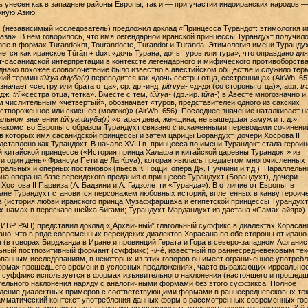
ь унесен как в западные районы Европы, так и — при участии индоиранских народов —
ную Азию.
н
(независимый исследователь) предложил доклад «Принцесса Турандот: этимология и
аза». В нем говорилось, что имя легендарной иранской принцессы Турандухт получил
опе в формах Turandokht, Tourandocte, Turandot и Turanda. Этимология имени Туранду
тся как иранское Tūrān + duxt «дочь Турана, дочь туров или тура», что оправдано для
т-сасанидской интерпретации в контексте легендарного и мифического противоборств
днако похожее словосочетание было известно в авестийском обществе и служило те
ский термин
tūirya.duγδa(r)
переводится как «дочь сестры отца, сестренница» (AirWb, 657
значает «сестру или брата отца», ср. др.-инд.
pitrvya-
«дядя (со стороны отца)», афг.
tr
удж.
trī
«сестра отца, тетка». Вместе с тем,
tūirya-
(др.-ир.
tūra-
) в Авесте многозначно и
 числительным «четвертый», обозначает «туров, представителей одного из сакских
«створоженное или скисшее (молоко)» (AirWb, 656). Последнее значение наталкивает н
альном значении
tūirya.duγδa(r)
«старая дева; женщина, не вышедшая замуж и т. д.».
накомство Европы с образом Турандухт связано с искаженными переводами сочинени
 в которых имя сасанидской принцессы и затем царицы Борандухт, дочери Хосрова II
ставлено как Турандохт. В начале XVIII в. принцесса по имени Турандокт стала героин
й китайской принцессе («История принца Халафа и китайской царевны Турандокт» из
и один день» Франсуа Пети де Ла Круа), которая явилась предметом многочисленных
ральных и оперных постановок (пьеса К. Гоцци, опера Дж. Пуччини и т.д.). Параллельн
на опера на базе персидского предания о принцессе Турандухт (Борандухт), дочери
Хостова II Парвиза (А. Бадзини и А. Гадзолетти «Туранда»). В отличие от Европы, в
не Турандухт становится персонажем любовных историй, вплетенных в канву героич
 (история любви иранского принца Музаффаршаха и египетской принцессы Турандухт
-нама» в пересказе шейха Бигами; Турандухт-Мардандухт из дастана «Самак-айяр»)
ИВР РАН) представил доклад «„Архаичный‟ глагольный суффикс в диалектах Хорасана
ано, что в ряде современных персидских диалектов Хорасана по обе стороны от ирано
 (в говорах Бирджанда в Иране и провинций Герата и Гора в северо-западном Афганис
ьный постпозитивный формант (суффикс) -i/-ê, известный по раннесредневековым тек
ванным исследованиям, в некоторых из этих говоров он имеет ограниченное употребл
ормах прошедшего времени в условных предложениях, часто выражающих ирреально
х суффикс используется в формах изъявительного наклонения (настоящего и прошед
тельного наклонения наряду с аналогичными формами без этого суффикса. Полное
адение диалектных примеров с соответствующими формами в раннесредневековых тек
амматический контекст употребления данных форм в рассмотренных современных гов