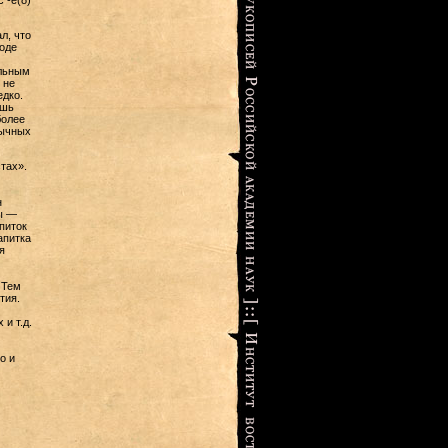
 -ē(δ)
л, что
оде
ельным
 не
едко.
ишь
более
зычных
тах».
н
ы —
питок
апитка
я
 Тем
тия.
и т.д.
о и