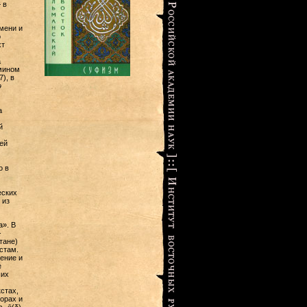
 в
мени и
о
хт
а
рмином
), в
ә
а
й
ей
о в
еских
 из
.
». В
-
тане)
стам.
ение и
е
ших
стах,
орах и