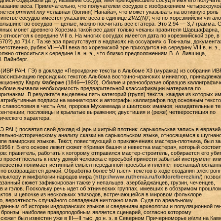
адписи содержали дату, название сосуда, имя преподнесшего сосуд и имя его получате
казание веса. Примечательно, что получателем сосудов с изображением четырехруко
ляется
prnxwnt nny
«славная (богиня) Нанайа», что может указывать на вотивную роль
инстве сосудов имеется указание веса в единице
ZWZ(N)’
, что по-хорезмийски читало
большинство сосудов — целые, можно посчитать вес статера. Это 2,94 — 3,7 грамма. 
яных монет древнего Хорезма такой вес дают только чеканы правителя Шавшафарна,
 относится к середине VIII в. На многих сосудах имеется дата по хорезмийской эре, в
670?) до 714 г. Та же эра присутствует в надписях на оссуариях с Ток-калы, документа
етственно, рубеж VII—VIII века по хорезмской эре приходится на середину VIII в. н. э.,
лжно относиться к середине I в. н. э., что близко предположениям В. А. Лившица,
И. Вайнберг.
в
(ИВР РАН, ГЭ) в докладе «Персидские тексты в Альбоме Х3 (муракка) из собрания ИВ
лассификацию персидских текстов Альбома восточно-иранских миниатюр, принадлежа
кционеру Карлу Фаберже (1846—1920). Обилие и разнообразие образцов каллиграфич
льбоме вызвали необходимость предварительной классификации материала по
изнакам. В результате выделены пять категорий (групп) текста, каждая из которых и
 атрибутивные подписи на миниатюрах и автографы каллиграфов под основным тексто
и славословия в честь Али, пророка Мухаммада и шиитских имамов; назидательные те
ентенции; пословицы и крылатые выражения; двустишия и (реже) четверостишия по
ческого характера.
 РАН) посвятил свой доклад «Царь и хитрый плотник: сарыкольская запись в еврази
тельно-историческому анализу сказки на сарыкольском языке, относящемся к шугнано
пе памирских языков. Текст, повествующий о приключениях мастера-плотника, был з
1956 г. В его основе лежит сюжет «Кривая башня и невестка мастера», который состоит
в: правитель, работать к которому отправился мастер-строитель, собирается его уби
р просит послать к нему домой человека с просьбой принести забытый инструмент или
 невестка понимает истинный смысл переданной просьбы и пленяет посланца/посланн
но возвращается домой. Обработка более 50 тысяч текстов в ходе создания электрон
льклору и мифологии народов мира (
http://www.ruthenia.ru/folklore/berezkin/
) позво
казанный сюжет зафиксирован также у непальцев, азербайджанцев, грузин, чеченцев,
в и гэлов. Поскольку речь идет об этнических группах, имевших в обозримом прошло
ктов, и цепочке из нескольких эпизодов, встречающейся в мировом фольклоре
о, вероятность случайного совпадения ничтожно мала. Судя по ареальному
данным об истории индоиранских языков и сведениям археологии и популяционной ге
 бронзы, наиболее правдоподобным является сценарий, согласно которому
южет был известен уже в III—II тыс. до н. э. в Северном Причерноморье и/или на Кавк