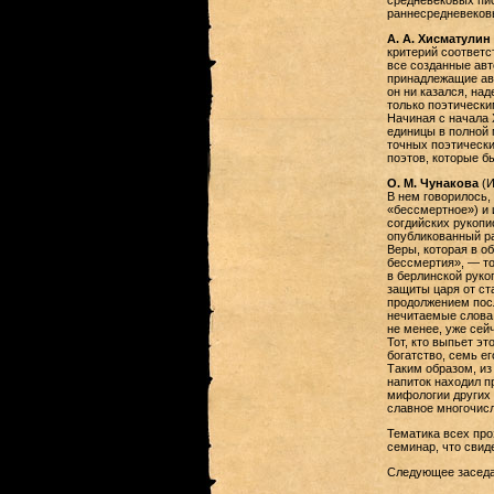
средневековых пис
раннесредневековы
А. А. Хисматулин
критерий соответс
все созданные авт
принадлежащие авт
он ни казался, на
только поэтически
Начиная с начала 
единицы в полной 
точных поэтически
поэтов, которые б
О. М. Чунакова
(И
В нем говорилось,
«бессмертное») и 
согдийских рукопи
опубликованный ра
Веры, которая в о
бессмертия», — то
в берлинской рукоп
защиты царя от ста
продолжением посл
нечитаемые слова,
не менее, уже сей
Тот, кто выпьет эт
богатство, семь ег
Таким образом, из
напиток находил п
мифологии других 
славное многочисл
Тематика всех про
семинар, что свид
Следующее заседан