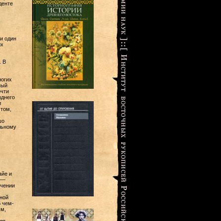
денте
и один
их
. В
ногих
ный
очти
зднего
и
 том,
шо
льному
айе и
 —
ечении
ной
 чем-
мм,