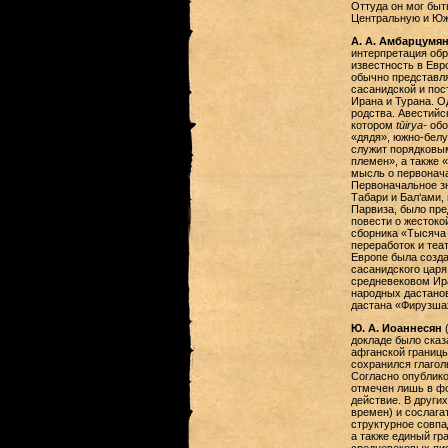
Оттуда он мог быт
Центральную и Юж
А. А. Амбарцумя
интерпретация обр
известность в Евр
обычно представляе
сасанидской и пос
Ирана и Турана. О
родства. Авестий
котором
tūirya-
обо
«дядя», южно-бел
служит порядковым
племен», а также 
мысль о первонач
Первоначальное з
Табари и Бал‘ами,
Парвиза, было пред
повести о жестоко
сборника «Тысяча 
переработок и теат
Европе была созда
сасанидского царя 
средневековом Ира
народных дастанов
дастана «Фирузшах
Ю. А. Иоаннесян
(
докладе было сказ
афганской границы
сохранился глагол
Согласно опублико
отмечен лишь в ф
действие. В други
времен) и сослага
структурное совп
а также единый гр