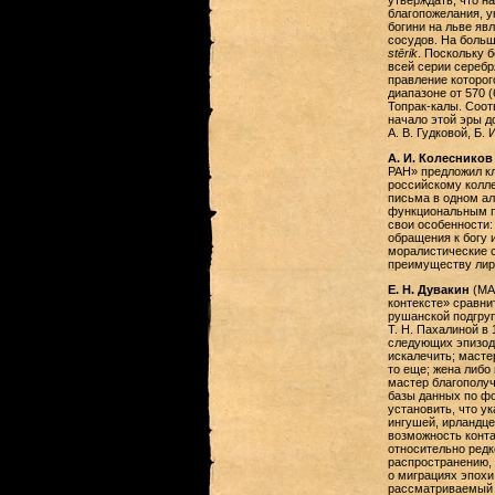
утверждать, что н
благопожелания, у
богини на льве яв
сосудов. На больш
stērik
. Поскольку 
всей серии серебр
правление которого
диапазоне от 570 (
Топрак-калы. Соотв
начало этой эры до
А. В. Гудковой, Б. 
А. И. Колеснико
РАН» предложил к
российскому колле
письма в одном а
функциональным пр
свои особенности:
обращения к богу 
моралистические с
преимуществу лири
Е. Н. Дувакин
(МАЭ
контексте» сравни
рушанской подгруп
Т. Н. Пахалиной в 
следующих эпизодо
искалечить; масте
то еще; жена либо
мастер благополуч
базы данных по фо
установить, что у
ингушей, ирландце
возможность конта
относительно редк
распространению, 
о миграциях эпохи
рассматриваемый с