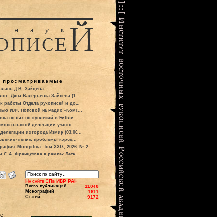
о просматриваемые
алась Д.В. Зайцева
лог: Дина Валерьевна Зайцева (1...
к работы Отдела рукописей и до...
вью И.Ф. Поповой на Радио «Комс...
вка новых поступлений в Библи...
 монгольской делегации участн...
делегации из города Измир (03.06...
евские чтения: проблемы корее...
рафия: Mongolica. Том XXIX, 2026, № 2
и С.А. Французова в рамках Летн...
На сайте СПб ИВР РАН
Всего публикаций
11046
Монографий
1611
Статей
9172
е,