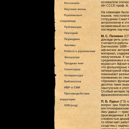
основателе отечес
Personalia
АН СССР, проф. А.
Научная жизнь
На семинаре было 
Рукописные
языков, текстолог
сотрудники Санкт-
сокровища
антропологии и эт
независимый иссле
Публикации
последних научны
Лекторий
М. С. Пелевин
(СП
Периодика
докладе речь шла 
считаются работы 
Архивы
Darmesteter 1888—
афганских авторов
Работа с рукописями
материал, содержа
неизученным. К чи
Экскурсии
средневековья и н
Продажа книг
мурасса‛» Афзал-ха
что фольклорные т
Спонсорам
литературной обра
показывает разные
Аспирантура
пониманию их смы
«Хронике» функцию
Библиотека
десятка таких выр
ИВР в СМИ
паштунские и упот
Особый интерес пр
Противодействие
фразеологического
коррупции
П. Б. Лурье
(ГЭ) п
вопрос эры Хорезм
IOM (eng)
восточноиранском 
Аму-дарьи — прису
произведенных в Х
сложностью дешифр
то облегчает рабо
сходства с надпис