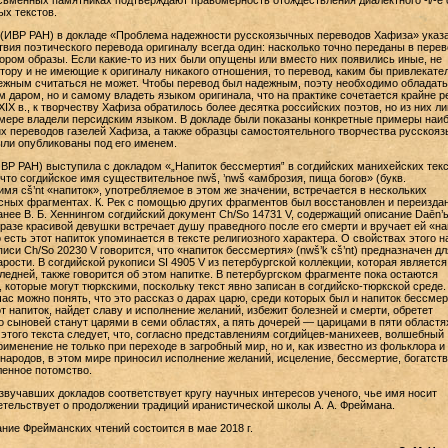
ьменных памятниках подтверждают правомерность отождествления диалектного -i/-ê с
х текстов.
(ИВР РАН) в докладе «Проблема надежности русскоязычных переводов Хафиза» указа
твия поэтического перевода оригиналу всегда один: насколько точно переданы в перев
ором образы. Если какие-то из них были опущены или вместо них появились иные, не
ору и не имеющие к оригиналу никакого отношения, то перевод, каким бы привлекат
дежным считаться не может. Чтобы перевод был надежным, поэту необходимо обладать
м даром, но и самому владеть языком оригинала, что на практике сочетается крайне р
XIX в., к творчеству Хафиза обратилось более десятка российских поэтов, но из них л
мере владели персидским языком. В докладе были показаны конкретные примеры наи
х переводов газелей Хафиза, а также образцы самостоятельного творчества русскоя
ыли опубликованы под его именем.
ВР РАН) выступила с докладом «„Напиток бессмертия‟ в согдийских манихейских текс
 что согдийское имя существительное nwš, ’nwš «амброзия, пища богов» (букв.
имя cš’nt «напиток», употребляемое в этом же значении, встречается в нескольких
сных фрагментах. К. Рек с помощью других фрагментов был восстановлен и переизда
нее В. Б. Хеннингом согдийский документ Ch/So 14731 V, содержащий описание Daēn’
бразе красивой девушки встречает душу праведного после его смерти и вручает ей «на
 есть этот напиток упоминается в тексте религиозного характера. О свойствах этого н
иси Ch/So 20230 V говорится, что «напиток бессмертия» (nwš’k cš’nt) предназначен дл
рости. В согдийской рукописи SI 4905 V из петербургской коллекции, которая является
едней, также говорится об этом напитке. В петербургском фрагменте пока остаются
 которые могут тюркскими, поскольку текст явно записан в согдийско-тюркской среде.
час можно понять, что это рассказ о дарах царю, среди которых был и напиток бессмер
от напиток, найдет славу и исполнение желаний, избежит болезней и смерти, обретет
о сыновей станут царями в семи областях, а пять дочерей — царицами в пяти областях 
 этого текста следует, что, согласно представлениям согдийцев-манихеев, волшебный
рименение не только при переходе в загробный мир, но и, как известно из фольклора и
народов, в этом мире приносил исполнение желаний, исцеление, бессмертие, богатств
енное потомство.
звучавших докладов соответствует кругу научных интересов ученого, чье имя носит
етельствует о продолжении традиций иранистической школы А. А. Фреймана.
ие Фрейманских чтений состоится в мае 2018 г.