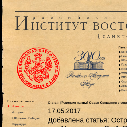
Пос
Кон
Ели
Юби
Гра
Некр
WMO:
ППВ 
Ско
Лекц
Выс
Главное меню
Статья: [Рецензия на кн.:] Орден Священного со
Новости
17.05.2017
История
Добавлена статья: Остр
К 80-летию Победы
Структура