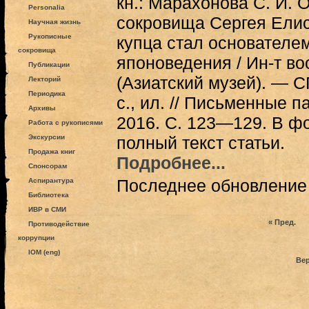
кн.: Марахонова С. И.
Personalia
сокровища Сергея Елис
Научная жизнь
Рукописные
купца стал основателе
сокровища
японоведения / Ин-т во
Публикации
(Азиатский музей). — 
Лекторий
Периодика
с., ил. // Письменные п
Архивы
2016. С. 123—129. В 
Работа с рукописями
Экскурсии
полный текст статьи.
Продажа книг
Подробнее...
Спонсорам
Последнее обновление (
Аспирантура
Библиотека
ИВР в СМИ
« Пред.
Противодействие
коррупции
IOM (eng)
Вер