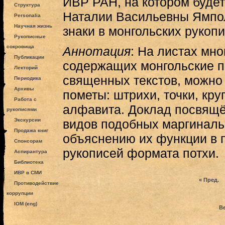
ИВР РАН, на котором буде
Структура
Наталии Васильевны Ямпол
Personalia
Научная жизнь
знаки в монгольских рукоп
Рукописные
сокровища
Аннотация
: На листах мн
Публикации
содержащих монгольские п
Лекторий
священных текстов, можно 
Периодика
Архивы
пометы: штрихи, точки, круг
Работа с
алфавита. Доклад посвящ
рукописями
Экскурсии
видов подобных маргиналь
Продажа книг
объяснению их функции в 
Спонсорам
рукописей формата потхи.
Аспирантура
Библиотека
ИВР в СМИ
« Пред.
Противодействие
коррупции
IOM (eng)
В