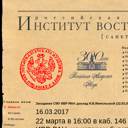
По
Ел
Юб
Гр
Не
WM
ПП
Ск
Ле
Вы
Мо
Главное меню
Заседание СМУ ИВР РАН: доклад Н.В.Ямпольской (22.03.2
Новости
16.03.2017
История
22 марта в 16:00 в каб. 14
К 80-летию
Победы