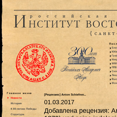
Пос
Ели
Юби
Гра
Некр
WMO:
ППВ 
Ско
Лекц
Выс
Моно
Главное меню
[Рецензия:] Anton Schiefner...
Новости
01.03.2017
История
Добавлена рецензия: An
К 80-летию Победы
Структура