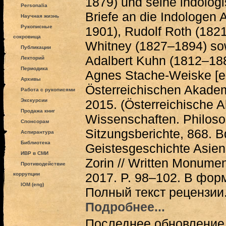
1879) und seine indolog
Personalia
Briefe an die Indologen
Научная жизнь
Рукописные
1901), Rudolf Roth (182
сокровища
Whitney (1827–1894) so
Публикации
Adalbert Kuhn (1812–188
Лекторий
Периодика
Agnes Stache-Weiske [ed
Архивы
Österreichischen Akade
Работа с рукописями
Экскурсии
2015. (Österreichische 
Продажа книг
Wissenschaften. Philoso
Спонсорам
Sitzungsberichte, 868. Bd
Аспирантура
Библиотека
Geistesgeschichte Asiens
ИВР в СМИ
Zorin // Written Monument
Противодействие
2017. P. 98–102. В фо
коррупции
IOM (eng)
Полный текст рецензии
Подробнее...
Последнее обновление (