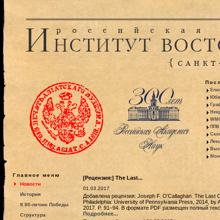
Пос
Ели
Юби
Гра
Некр
WMO:
ППВ 
Ско
Лекц
Выс
Моно
Главное меню
[Рецензия:] The Last...
Новости
01.03.2017
История
Добавлена рецензия: Joseph F. O’Callaghan. The Last Cr
Philadelphia: University of Pennsylvania Press, 2014, by 
К 80-летию Победы
2017. P. 91–94. В формате PDF размещен полный текс
Подробнее...
Структура