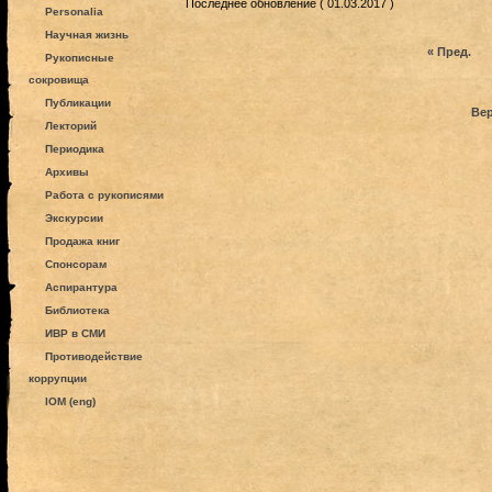
Последнее обновление ( 01.03.2017 )
Personalia
Научная жизнь
« Пред.
Рукописные
сокровища
Публикации
Вер
Лекторий
Периодика
Архивы
Работа с рукописями
Экскурсии
Продажа книг
Спонсорам
Аспирантура
Библиотека
ИВР в СМИ
Противодействие
коррупции
IOM (eng)