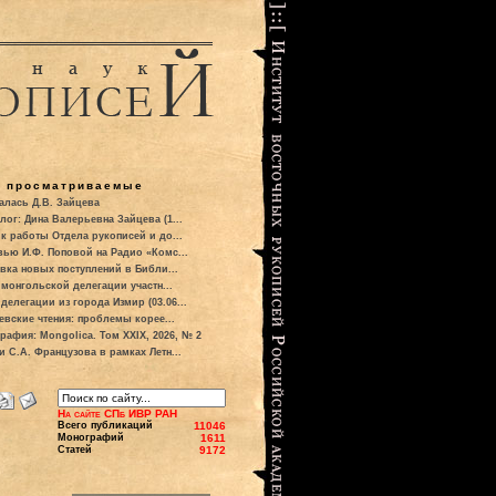
о просматриваемые
алась Д.В. Зайцева
лог: Дина Валерьевна Зайцева (1...
к работы Отдела рукописей и до...
вью И.Ф. Поповой на Радио «Комс...
вка новых поступлений в Библи...
 монгольской делегации участн...
делегации из города Измир (03.06...
евские чтения: проблемы корее...
рафия: Mongolica. Том XXIX, 2026, № 2
и С.А. Французова в рамках Летн...
На сайте СПб ИВР РАН
Всего публикаций
11046
Монографий
1611
Статей
9172