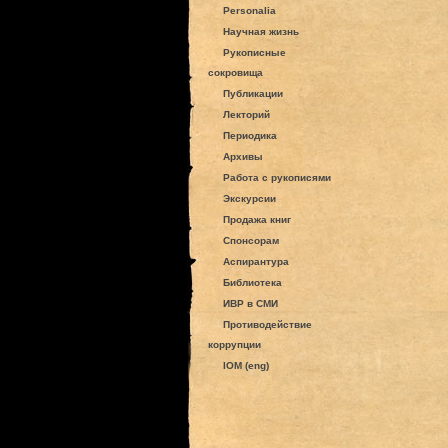
Personalia
Научная жизнь
Рукописные
сокровища
Публикации
Лекторий
Периодика
Архивы
Работа с рукописями
Экскурсии
Продажа книг
Спонсорам
Аспирантура
Библиотека
ИВР в СМИ
Противодействие
коррупции
IOM (eng)