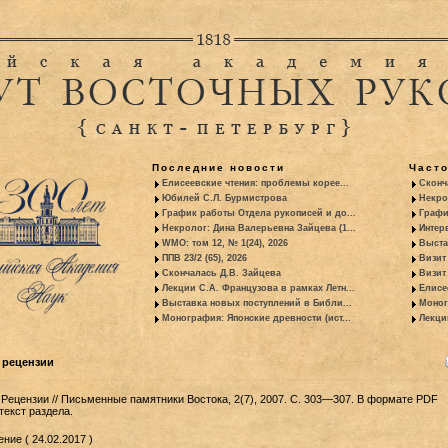
Последние новости
Част
Елисеевские чтения: проблемы корее...
Сконч
Юбилей С.Л. Бурмистрова
Некро
График работы Отдела рукописей и до...
Графи
Некролог: Дина Валерьевна Зайцева (1...
Интер
WMO: том 12, № 1(24), 2026
Выста
ППВ 23/2 (65), 2026
Визит
Скончалась Д.В. Зайцева
Визит 
Лекции С.А. Французова в рамках Летн...
Елисе
Выставка новых поступлений в Библи...
Моног
Монография: Японские древности (ист...
Лекци
: рецензии
 Рецензии // Письменные памятники Востока, 2(7), 2007. С. 303—307. В формате PDF
екст раздела.
ние ( 24.02.2017 )