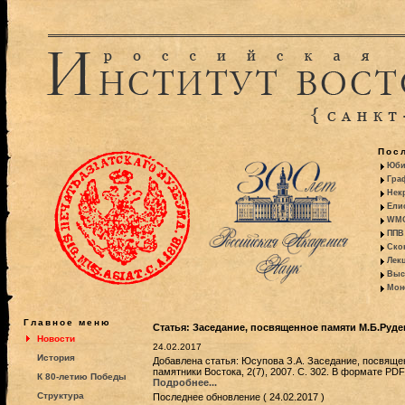
Пос
Юби
Гра
Некр
Ели
WMO:
ППВ 
Ско
Лекц
Выс
Моно
Главное меню
Статья: Заседание, посвященное памяти М.Б.Руде
Новости
24.02.2017
История
Добавлена статья: Юсупова З.А. Заседание, посвяще
памятники Востока, 2(7), 2007. С. 302. В формате PD
К 80-летию Победы
Подробнее...
Структура
Последнее обновление ( 24.02.2017 )