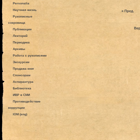
Personalia
Научная жизнь
« Пред.
Рукописные
сокровища
Вер
Публикации
Лекторий
Периодика
Архивы
Работа с рукописями
Экскурсии
Продажа книг
Спонсорам
Аспирантура
Библиотека
ИВР в СМИ
Противодействие
коррупции
IOM (eng)