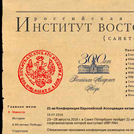
Пос
Ели
Юби
Гра
Некр
WMO:
ППВ 
Ско
Лекц
Выс
Моно
Главное меню
21-ая Конференция Европейской Ассоциации китае
Новости
16.07.2016
История
23—28 августа 2016 г. в Санкт-Петербурге пройдет 21-
соорганизатором которой выступает ИВР РАН.
К 80-летию Победы
Обновленная программа конференции размещена на е
Структура