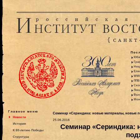
Пос
Юби
Гра
Некр
Ели
WMO:
ППВ 
Ско
Лекц
Выс
Моно
Главное меню
Семинар «Сериндика: новые материалы, новые п
Новости
25.06.2016
История
Семинар «Сериндика: 
К 80-летию Победы
под
Структура