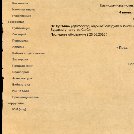
Personalia
Институт восточных 
Научная жизнь
4 июля,
Рукописные
сокровища
Не Хунъинь
(профессор, научный сотрудник Инсти
Публикации
Буддизм у тангутов Си Ся
Лекторий
Последнее обновление ( 25.06.2016 )
Периодика
Архивы
« Пред.
Работа с рукописями
Экскурсии
Вер
Продажа книг
Спонсорам
Аспирантура
Библиотека
ИВР в СМИ
Противодействие
коррупции
IOM (eng)