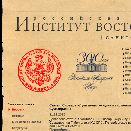
Пос
Юби
Гра
Некр
Ели
WMO:
ППВ 
Ско
Лекц
Выс
Моно
Главное меню
Статья: Словарь «Лучи луны» — один из источни
Суматиратны
Новости
31.12.2015
История
Добавлена статья: Яхонтова Н.С. Словарь «Лучи луны
К 80-летию Победы
Суматиратны // Монголика-XV. СПб.: Петербургское 
полный текст статьи.
Структура
Подробнее...