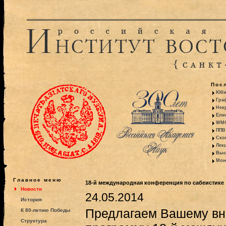
Пос
Юби
Гра
Некр
Ели
WMO:
ППВ 
Ско
Лекц
Выс
Моно
Главное меню
18-й международная конференция по сабеистике
Новости
24.05.2014
История
Предлагаем Вашему в
К 80-летию Победы
Структура