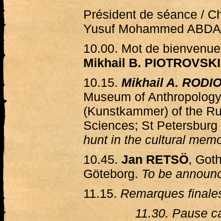
Président de séance / Ch
Yusuf Mohammed ABD
10.00. Mot de bienvenue
Mikhail B. PIOTROVSKI
10.15.
Mikhail A. ROD
Museum of Anthropology
(Kunstkammer) of the R
Sciences; St Petersburg 
hunt in the cultural me
10.45.
Jan RETSÖ
, Goth
Göteborg.
To be announ
11.15.
Remarques finales
11.30. Pause ca