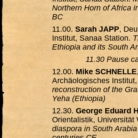
Northern Horn of Africa i
BC
11.00.
Sarah JAPP
, Deu
Institut, Sanaa Station.
T
Ethiopia and its South A
11.30 Pause ca
12.00.
Mike SCHNELLE
Archäologisches Institut
reconstruction of the Gr
Yeha (Ethiopia)
12.30.
George Eduard 
Orientalistik, Universitä
diaspora in South Arabia 
centuries CE