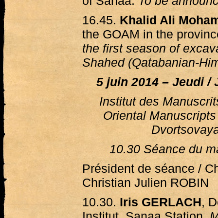
of Sanaa.
To be announ
16.45.
Khalid Ali Moh
the GOAM in the provinc
the first season of excava
Shahed (Qatabanian-Himy
5 juin 2014 – Jeudi /
Institut des Manuscrits
Oriental Manuscripts
Dvortsovay
10.30 Séance du ma
Président de séance / Ch
Christian Julien ROBIN
10.30.
Iris GERLACH
, 
Institut, Sanaa Station.
M