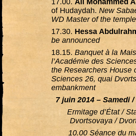
17.00.
Ali Mohammed A
of Hudaydah.
New Sabaea
WD Master of the temple
17.30.
Hessa Abdulrahm
be announced
18.15.
Banquet à la Mai
l’Académie des Sciences
the Researchers House 
Sciences 26, quai Dvort
embankment
7 juin 2014 – Samedi /
Ermitage d’État / St
Dvortsovaya / Dvo
10.00 Séance du ma