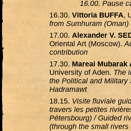
16.00. Pause ca
16.30.
Vittoria BUFFA
, 
from Sumhuram (Oman) 
17.00.
Alexander V. S
Oriental Art (Moscow).
Ad
contribution
17.30.
Mareai Mubarak
University of Aden.
The i
the Political and Military
Hadramawt
18.15.
Visite fluviale gu
travers les petites rivièr
Pétersbourg) / Guided ri
(through the small rivers