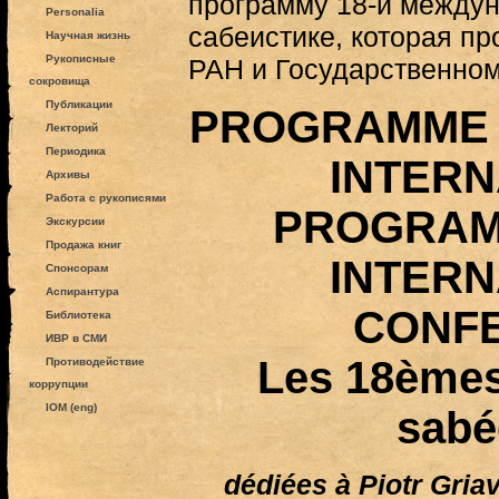
программу 18-й между
Personalia
сабеистике, которая п
Научная жизнь
Рукописные
РАН и Государственно
сокровища
Публикации
PROGRAMME 
Лекторий
Периодика
INTERN
Архивы
Работа с рукописями
PROGRAM
Экскурсии
Продажа книг
INTERN
Спонсорам
Аспирантура
CONF
Библиотека
ИВР в СМИ
Les 18èmes
Противодействие
коррупции
IOM (eng)
sabé
dédiées à Piotr Gria