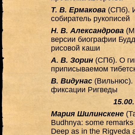
Т. В. Ермакова
(СПб). 
собиратель рукописей
Н. В. Александрова
(М
версии биографии Буд
рисовой каши
А. В. Зорин
(СПб). О г
приписываемом тибетс
В. Видунас
(Вильнюс).
фиксации Ригведы
15.00
Мария Шилинскене
(Т
Budhnya: some remarks o
Deep as in the Rigveda 