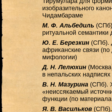
Тирумулара для форми
изобразительного кано
Чидамбараме
М. Ф. Альбедиль
(СПб)
ритуальной семантики д
Ю. Е. Березкин
(СПб).
африканские связи (по
мифологии)
Д. Н. Лелюхин
(Москва
в непальских надписях
В. Н. Мазурина
(СПб).
«неиссякаемый источни
функции (по материала
Я. В. Васильков
(СПб)