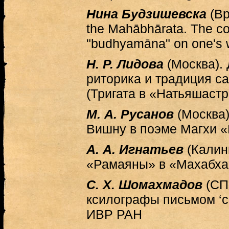
Нина Будзишевска
(Вр
the Mahābhārata. The co
"budhyamāna" on one's w
Н. Р. Лидова
(Москва).
риторика и традиция са
(Тригата в «Натьяшастр
М. А. Русанов
(Москва)
Вишну в поэме Магхи 
А. А. Игнатьев
(Калин
«Рамаяны» в «Махабха
С. Х. Шомахмадов
(СП
ксилографы письмом ‘с
ИВР РАН