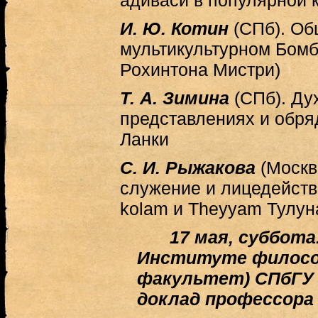
И. Ю. Котин
(СПб). Об
мультикультурном Бомб
Рохинтона Мистри)
Т. А. Зимина
(СПб). Ду
представлениях и обря
Ланки
С. И. Рыжакова
(Москв
служение и лицедейств
kolam и Theyyam Тулун
17 мая, суббота.
Институте филосо
факультет) СПбГУ 
доклад профессора 