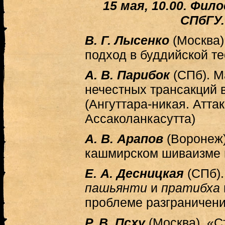
15 мая, 10.00. Фи
СПбГУ.
В. Г. Лысенко
(Москва
подход в буддийской т
А. В. Парибок
(СПб). 
нечестных трансакций в
(Ангуттара-никая. Атта
Ассаколанкасутта)
А. В. Арапов
(Воронеж)
кашмирском шиваизме 
Е. А. Десницкая
(СПб)
пашьянти
и
пратибха
проблеме разграничен
Р. В. Псху
(Москва). «С