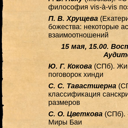
философия vis-à-vis по
П. В. Хрущева
(Екатер
божества: некоторые а
взаимоотношений
15 мая, 15.00. В
Аудит
Ю. Г. Кокова
(СПб). Жи
поговорок хинди
С. С. Тавастшерна
(С
классификация санскри
размеров
С. О. Цветкова
(СПб).
Миры Баи