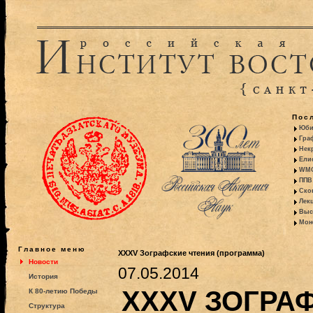
Пос
Юби
Гра
Некр
Ели
WMO:
ППВ 
Ско
Лекц
Выс
Моно
Главное меню
XXXV Зографские чтения (программа)
Новости
07.05.2014
История
XXXV ЗОГРА
К 80-летию Победы
Структура