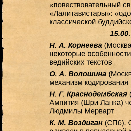
«повествовательный св
«Лалитавистары»: «од
классической буддийск
15.00
Н. А. Корнеева
(Москва
некоторые особенности
ведийских текстов
О. А. Волошина
(Москв
механизм кодирования 
Н. Г. Краснодембская
Ампития (Шри Ланка) ч
Людмилы Мерварт
К. М. Воздиган
(СПб). 
адиваси в популярной 