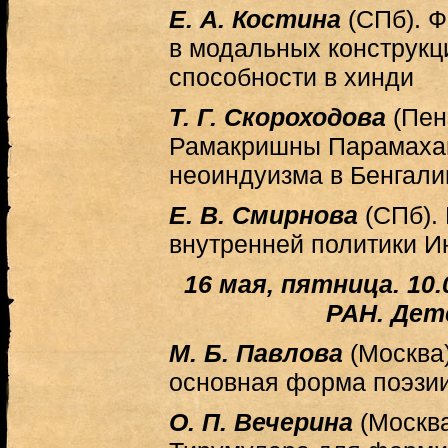
Е. А. Костина
(СПб). 
в модальных конструкц
способности в хинди
Т. Г. Скороходова
(Пен
Рамакришны Парамаха
неоиндуизма в Бенгали
Е. В. Смирнова
(СПб).
внутренней политики И
16 мая, пятница. 10
РАН. Дет
М. Б. Павлова
(Москва
основная форма поэзи
О. П. Вечерина
(Москва