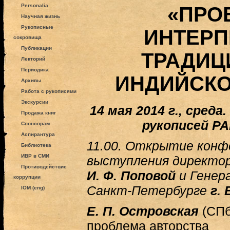
Personalia
«ПРО
Научная жизнь
Рукописные
ИНТЕРП
сокровища
Публикации
ТРАДИЦ
Лекторий
Периодика
ИНДИЙСКО
Архивы
Работа с рукописями
Экскурсии
14 мая 2014 г., сре
Продажа книг
рукописей РА
Спонсорам
Аспирантура
11.00. Открытие кон
Библиотека
ИВР в СМИ
выступления директора
Противодействие
И. Ф. Поповой
и Генера
коррупции
Санкт-Петербурге
г.
IOM (eng)
Е. П. Островская
(СПб
проблема авторства