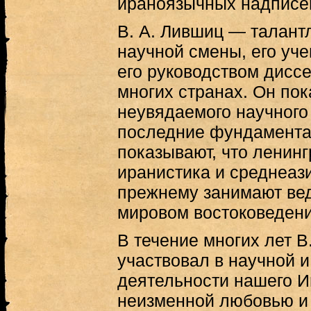
ираноязычных надписе
В. А. Лившиц — талант
научной смены, его уч
его руководством диссе
многих странах. Он по
неувядаемого научного 
последние фундамента
показывают, что ленин
иранистика и среднеаз
прежнему занимают ве
мировом востоковедени
В течение многих лет В
участвовал в научной 
деятельности нашего И
неизменной любовью и 