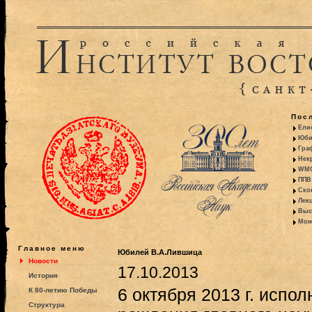
Пос
Ели
Юби
Гра
Некр
WMO:
ППВ 
Ско
Лекц
Выс
Моно
Главное меню
Юбилей В.А.Лившица
Новости
17.10.2013
История
6 октября 2013 г. испол
К 80-летию Победы
Структура