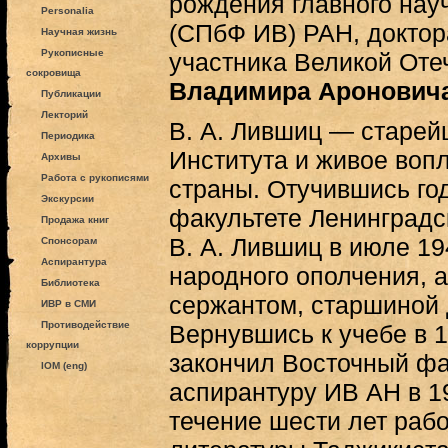
рождения главного нау
Personalia
(СПбФ ИВ) РАН, доктор
Научная жизнь
Рукописные
участника Великой Оте
сокровища
Владимира Аронови
Публикации
Лекторий
В. А. Лившиц — старей
Периодика
Института и живое воп
Архивы
Работа с рукописями
страны. Отучившись го
Экскурсии
факультете Ленинградс
Продажа книг
В. А. Лившиц в июле 19
Спонсорам
Аспирантура
народного ополчения, 
Библиотека
сержантом, старшиной
ИВР в СМИ
Противодействие
Вернувшись к учебе в 19
коррупции
закончил Восточный фак
IOM (eng)
аспирантуру ИВ АН в 195
течение шести лет рабо