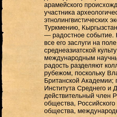
арамейского происхожд
участника археологиче
этнолингвистических э
Туркмению, Кыргызстан
— радостное событие.
все его заслуги на пол
среднеазиатской культ
международным научн
радость разделяют колл
рубежом, поскольку В
Британской Академии; 
Института Среднего и Д
действительный член Р
общества, Российского
общества, международн