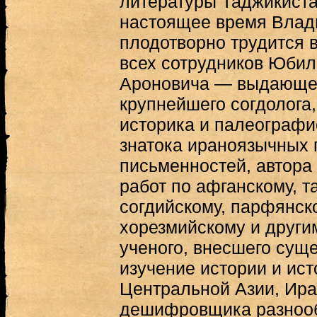
литературы Таджикистан
настоящее время Влад
плодотворно трудится 
всех сотрудников Юби
Ароновича — выдающег
крупнейшего согдолога,
историка и палеографи
знатока ираноязычных 
письменностей, автор
работ по афганскому, т
согдийскому, парфянско
хорезмийскому и други
ученого, внесшего сущ
изучение истории и ис
Центральной Азии, Ира
дешифровщика разнооб