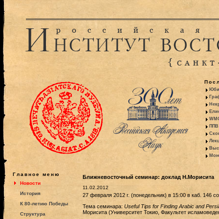
Пос
Юби
Гра
Некр
Ели
WMO:
ППВ 
Ско
Лекц
Выс
Моно
Главное меню
Ближневосточный семинар: доклад Н.Морисита
Новости
11.02.2012
История
27 февраля 2012 г. (понедельник) в 15:00 в каб. 146
К 80-летию Победы
Тема семинара:
Useful Tips for Finding Arabic and Persi
Морисита (Университет Токио, Факультет исламоведе
Структура