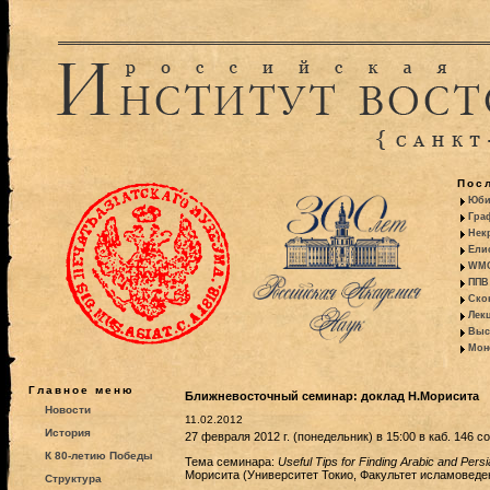
Пос
Юби
Гра
Некр
Ели
WMO:
ППВ 
Ско
Лекц
Выс
Моно
Главное меню
Ближневосточный семинар: доклад Н.Морисита
Новости
11.02.2012
История
27 февраля 2012 г. (понедельник) в 15:00 в каб. 146
К 80-летию Победы
Тема семинара:
Useful Tips for Finding Arabic and Persi
Морисита (Университет Токио, Факультет исламоведе
Структура