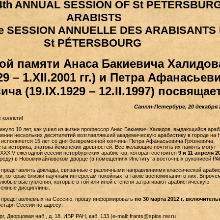
4th ANNUAL SESSION OF St PETERSBUR
ARABISTS
e SESSION ANNUELLE DES ARABISANTS
St PÉTERSBOURG
ой памяти Анаса Бакиевича Халидов
929 – 1.XII.2001 гг.) и Петра Афанасьев
ича (19.IX.1929 – 12.II.1997) посвящае
Санкт-Петербург, 20 декабря 2
 коллеги!
 минуло 10 лет, как ушел из жизни профессор Анас Бакиевич Халидов, выдающийся араб
жении нескольких десятилетий возглавлявший академическую арабистику в городе на 
. исполняется 15 лет со дня безвременной кончины Петра Афанасьевича Грязневича,
та-историка, знатока йеменских древностей. Все желающие почтить их память могут
 XXXIV ежегодной сессии петербургских арабистов, которая состоится
9 и 11 апреля 20
среду) в Новомихайловском дворце (в помещениях Института восточных рукописей РА
представлять доклады, связанные с различными направлениями классической арабис
и, которые близки научным интересам покойных, а также воспоминания о них. Впрочем
 любые выступления, которые в той или иной степени затрагивают арабистическую
межные дисциплины.
, представляемых на Сессию, прошу информировать
по 30 марта 2012 г. включитель
етаря Сессии по адресу:
, Дворцовая наб., д. 18, ИВР РАН, каб. 133 (e-mail: frants@spios.nw.ru ;