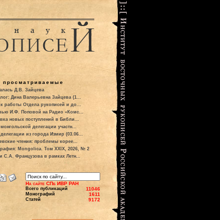
о просматриваемые
алась Д.В. Зайцева
лог: Дина Валерьевна Зайцева (1...
к работы Отдела рукописей и до...
вью И.Ф. Поповой на Радио «Комс...
вка новых поступлений в Библи...
 монгольской делегации участн...
делегации из города Измир (03.06...
евские чтения: проблемы корее...
рафия: Mongolica. Том XXIX, 2026, № 2
и С.А. Французова в рамках Летн...
На сайте СПб ИВР РАН
Всего публикаций
11046
Монографий
1611
Статей
9172