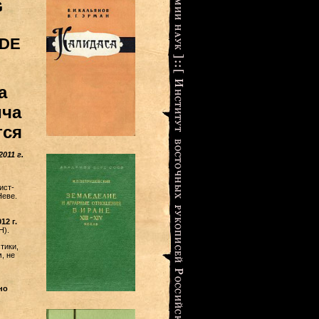
G
 DE
а
ича
тся
011 г.
ист-
Неве.
12 г.
Н).
тики,
, не
но