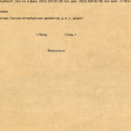
yahoo.fr ; тел. сл. и факс: (812) 315-87-28; тел. дом.: (812) 428-82-08; тел. моб.: +7-921-
ением,
тарь Сессии петербургских арабистов, д. и. н., доцент
« Пред.
След. »
Вернуться