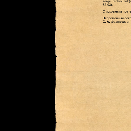
serge.frantsouzoff@
52-03).
С искренним почт
Непременный секре
С. А. Французов