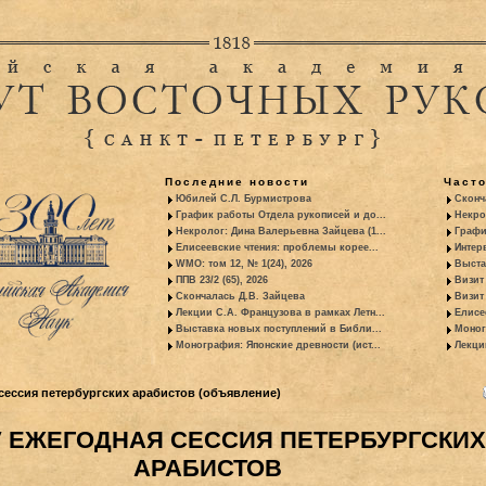
Последние новости
Част
Юбилей С.Л. Бурмистрова
Сконч
График работы Отдела рукописей и до...
Некро
Некролог: Дина Валерьевна Зайцева (1...
Графи
Елисеевские чтения: проблемы корее...
Интер
WMO: том 12, № 1(24), 2026
Выста
ППВ 23/2 (65), 2026
Визит
Скончалась Д.В. Зайцева
Визит 
Лекции С.А. Французова в рамках Летн...
Елисе
Выставка новых поступлений в Библи...
Моног
Монография: Японские древности (ист...
Лекци
сессия петербургских арабистов (объявление)
V ЕЖЕГОДНАЯ СЕССИЯ ПЕТЕРБУРГСКИХ
АРАБИСТОВ