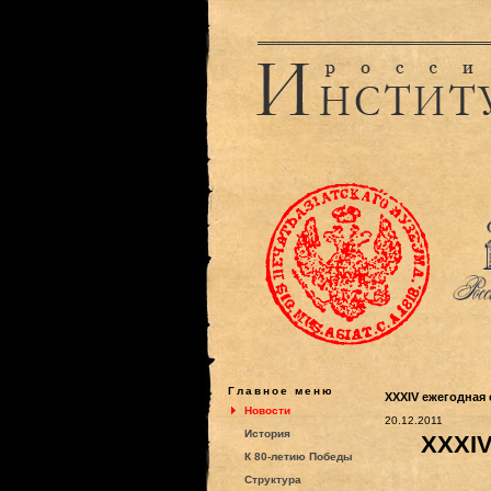
Главное меню
XXXIV ежегодная 
Новости
20.12.2011
История
XXXI
К 80-летию Победы
Структура