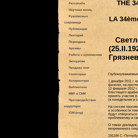
THE 3
Personalia
Научная жизнь
Рукописные
LA 34èm
сокровища
Публикации
Лекторий
Светл
Периодика
(25.II.1
Архивы
Грязнев
Работа с рукописями
Экскурсии
Продажа книг
Глубокоуважаемые
Спонсорам
Аспирантура
1 декабря 2011 г.
филолог, на протя
Библиотека
12 февраля 2012 г
блестящего арабис
ИВР в СМИ
принять участие в
(в понедельник и 
Противодействие
коррупции
На сессию просим 
в особенности тем
IOM (eng)
будут отвергаться
проблематику и с
О темах докладов
непременного секр
191186 С.-Петербург