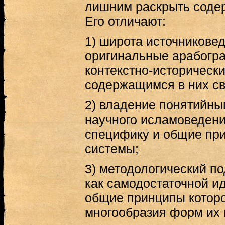
лишним раскрыть содер
Его отличают:
1) широта источниковед
оригинальные арабогр
контекстно-исторически
содержащимся в них с
2) владение понятийны
научного исламоведен
специфику и общие при
системы;
3) методологический п
как самодостаточной и
общие принципы которо
многообразия форм их 