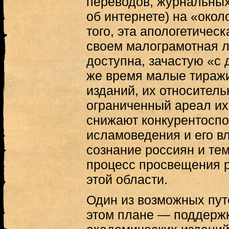
переводов, журнальных 
об интернете) на «око
того, эта апологетичес
своем малограмотная л
доступна, зачастую «с 
же время малые тираж
изданий, их относитель
ограниченный ареал их
снижают конкурентоспо
исламоведения и его в
сознание россиян и те
процесс просвещения р
этой области.
Один из возможных пут
этом плане — поддерж