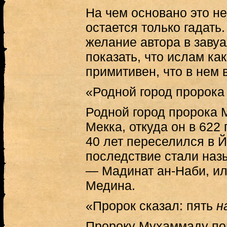
На чем основано это н
остается только гадать.
желание автора в заву
показать, что ислам ка
примитивен, что в нем в
«Родной город пророк
Родной город пророка
Мекка, откуда он в 622 
40 лет переселился в Й
последствие стали наз
— Мадинат ан-Наби, ил
Медина.
«Пророк сказал: пять
н
Пророку Мухаммаду по