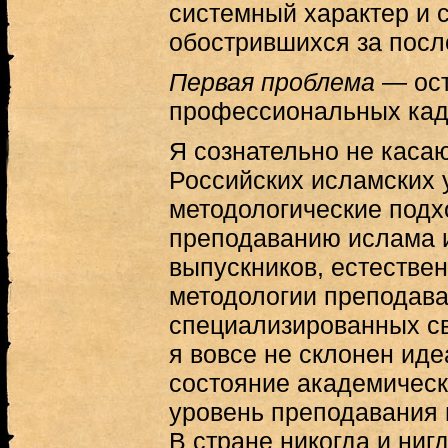
системный характер и 
обострившихся за посл
Первая проблема
— ост
профессиональных кад
Я сознательно не каса
Российских исламских 
методологические подх
преподаванию ислама и
выпускников, естествен
методологии преподав
специализированных св
я вовсе не склонен ид
состояние академическ
уровень преподавания 
В стране никогда и ниг