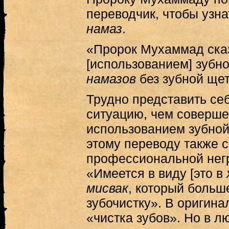
переводчик, чтобы узна
намаз
.
«Пророк Мухаммад ска
[использованием] зубно
намазов
без зубной щет
Трудно представить се
ситуацию, чем соверше
использованием зубной
этому переводу также с
профессиональной негр
«Имеется в виду [это в
мисвак
, который больш
зубочистку». В оригин
«чистка зубов». Но в л