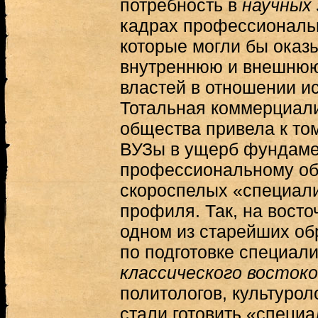
потребность в
научных 
кадрах профессиональ
которые могли бы оказ
внутреннюю и внешнюю
властей в отношении и
Тотальная коммерциали
общества привела к том
ВУЗы в ущерб фундам
профессиональному об
скороспелых «специали
профиля. Так, на вост
одном из старейших об
по подготовке специали
классического восток
политологов, культурол
стали готовить «специа