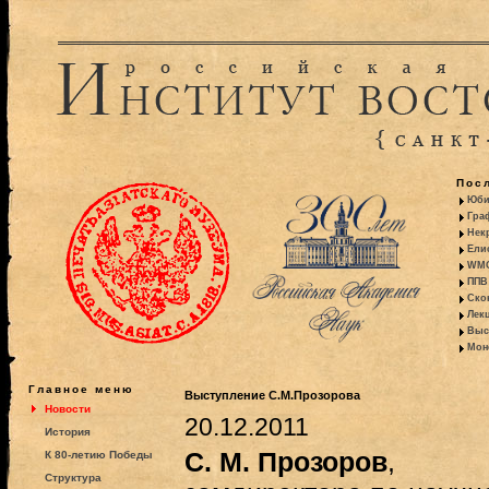
Пос
Юби
Гра
Некр
Ели
WMO:
ППВ 
Ско
Лекц
Выс
Моно
Главное меню
Выступление С.М.Прозорова
Новости
20.12.2011
История
С. М. Прозоров
,
К 80-летию Победы
Структура