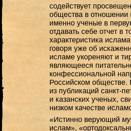
содействует просвещен
общества в отношении 
именно ученые в перв
отдавать себе отчет в т
характеристика ислама
говоря уже об искажен
исламе укореняют и ти
являющееся питательно
конфессиональной нап
Российском обществе. 
из публикаций санкт-пе
и казанских ученых, с
низком качестве ислам
«Истинно верующий
му
ислам», «ортодоксальн