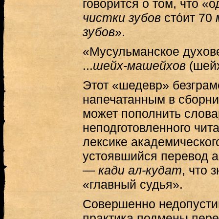
говорится о том, что «
чистки зубов
стóит 70
м
зубов
».
«Мусульманское духове
...
шейх-машейхов
(шей
Этот «шедевр» безграм
напечатанным в сборни
может пополнить слова
неподготовленного чита
лексике академическог
устоявшийся перевод а
—
кади ал-кудат
, что 
«главный судья».
Совершенно недопусти
практика подмены пере