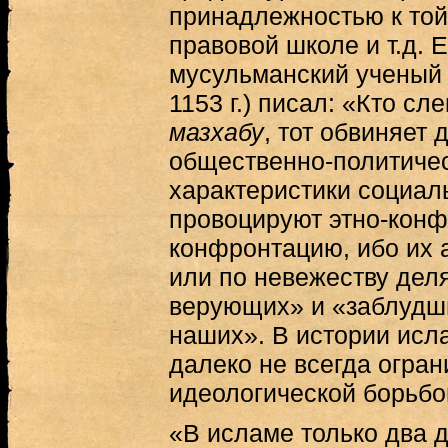
принадлежностью к той
правовой школе и т.д. 
мусульманский ученый 
1153 г.) писал: «Кто с
мазхабу
, тот обвиняет 
общественно-политическ
характеристики социал
провоцируют этно-кон
конфронтацию, ибо их
или по невежеству дел
верующих» и «заблудши
наших». В истории исл
далеко не всегда огра
идеологической борьбо
«В исламе только два 