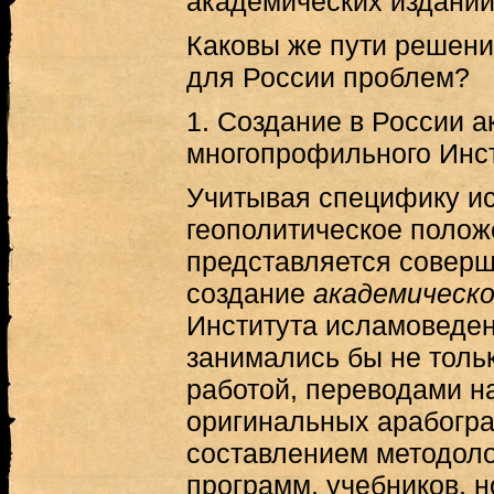
академических изданий
Каковы же пути решени
для России проблем?
1. Создание в России 
многопрофильного Инс
Учитывая специфику ис
геополитическое полож
представляется совер
создание
академическ
Института исламоведен
занимались бы не толь
работой, переводами н
оригинальных арабогра
составлением методоло
программ, учебников, н