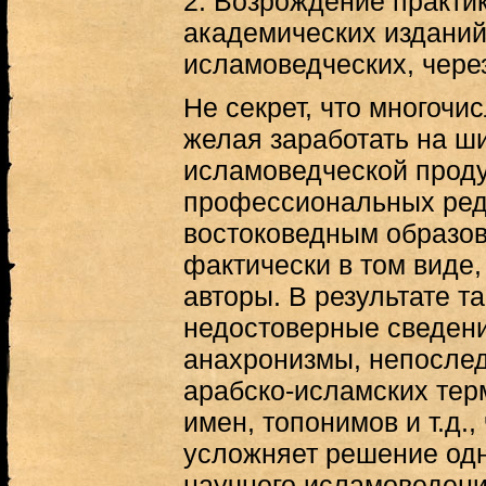
2. Возрождение практи
академических изданий
исламоведческих, чере
Не секрет, что многочи
желая заработать на ш
исламоведческой проду
профессиональных ред
востоковедным образов
фактически в том виде,
авторы. В результате т
недостоверные сведени
анахронизмы, непослед
арабско-исламских тер
имен, топонимов и т.д.,
усложняет решение одн
научного исламоведени