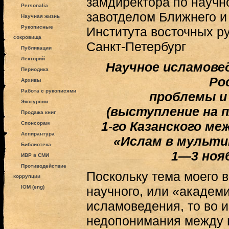
замдиректора по научн
Personalia
завотделом Ближнего и
Научная жизнь
Рукописные
Института восточных р
сокровища
Санкт-Петербург
Публикации
Лекторий
Научное исламове
Периодика
Ро
Архивы
Работа с рукописями
проблемы и
Экскурсии
(выступление на 
Продажа книг
1-го Казанского м
Спонсорам
Аспирантура
«Ислам в мульти
Библиотека
1—3 нояб
ИВР в СМИ
Противодействие
Поскольку тема моего 
коррупции
IOM (eng)
научного, или «академ
исламоведения, то во 
недопонимания между 