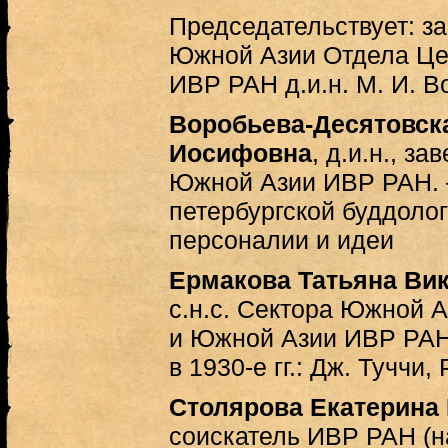
Председательствует: 
Южной Азии Отдела Це
ИВР РАН д.и.н. М. И. 
Воробьева-Десятовск
Иосифовна
, д.и.н., з
Южной Азии ИВР РАН. 
петербургской буддоло
персоналии и идеи
Ермакова Татьяна Ви
с.н.с. Сектора Южной 
и Южной Азии ИВР РАН
в 1930-е гг.: Дж. Туччи,
Столярова Екатерина
соискатель ИВР РАН (