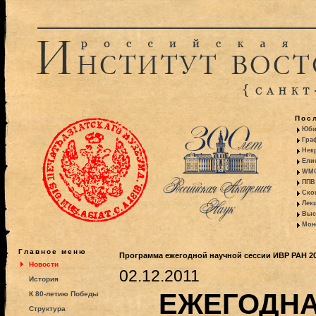
Пос
Юби
Гра
Некр
Ели
WMO:
ППВ 
Ско
Лекц
Выс
Моно
Главное меню
Программа ежегодной научной сессии ИВР РАН 201
Новости
02.12.2011
История
ЕЖЕГОДНА
К 80-летию Победы
Структура