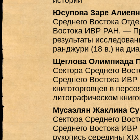
истории
Юсупова Заре Алиевн
Среднего Востока Отде
Востока ИВР РАН. — П
результаты исследовани
ранджури (18 в.) на диа
Щеглова Олимпиада 
Сектора Среднего Вост
Среднего Востока ИВР
книготорговцев в перс
литографическом книго
Мусаэлян Жаклина Су
Сектора Среднего Вост
Среднего Востока ИВР
рукопись середины XIX 