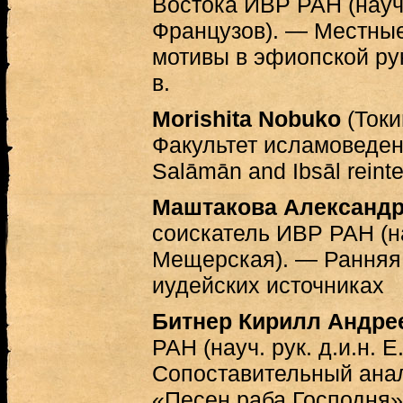
Востока ИВР РАН (науч. 
Французов). — Местны
мотивы в эфиопской р
в.
Morishita Nobuko
(Токи
Факультет исламоведения
Salāmān and Ibsāl reinte
Маштакова Александр
соискатель ИВР РАН (нау
Мещерская). — Ранняя 
иудейских источниках
Битнер Кирилл Андре
РАН (науч. рук. д.и.н. 
Сопоставительный анал
«Песен раба Господня» 