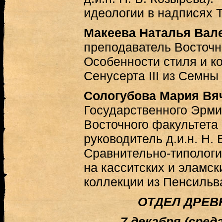
идеологии в надписях Т
Макеева Наталья Вал
преподаватель Восточн
Особенности стиля и к
Сенусерта III из Семны
Сологубова Мария Вя
Государственного Эрми
Восточного факультета
руководитель д.и.н. Н. 
Сравнительно-типологи
на касситских и эламск
коллекции из Пенсильв
ОТДЕЛ ДРЕВ
7 декабря (среда)