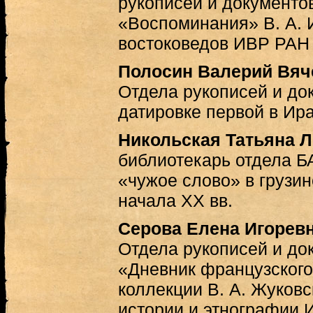
рукописей и документ
«Воспоминания» В. А. 
востоковедов ИВР РАН
Полосин Валерий Вяч
Отдела рукописей и до
датировке первой в Ира
Никольская Татьяна 
библиотекарь отдела 
«чужое слово» в грузи
начала XX вв.
Серова Елена Игорев
Отдела рукописей и д
«Дневник французского
коллекции В. А. Жуковс
истории и этнографии И