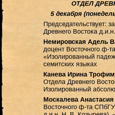
ОТДЕЛ ДРЕВ
5 декабря (понедельн
Председательствует: 
Древнего Востока д.и.н
Немировская Адель 
доцент Восточного ф-т
«Изолированный падеж
семитских языках
Канева Ирина Трофим
Отдела Древнего Вост
Изолированный абсолю
Москалева Анастасия
Восточного ф-та СПбГУ
д.и.н. Н. В. Козырева)