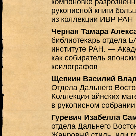
компоновке разрозненн
рукописной книги боль
из коллекции ИВР РАН
Черная Тамара Алекс
библиотекарь отдела Б
институте РАН. — Акад
как собиратель японски
ксилографов
Щепкин Василий Вла
Отдела Дальнего Вост
Коллекция айнских мате
в рукописном собрани
Гуревич Изабелла Са
отдела Дальнего Вост
Жанровый стиль, или г