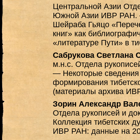
Центральной Азии Отд
Южной Азии ИВР РАН. 
Шейраба Гьяцо «Перече
книг» как библиографич
«литературе Пути» в т
Сабрукова Светлана 
м.н.с. Отдела рукопис
— Некоторые сведения 
формирования тибетск
(материалы архива ИВ
Зорин Александр Вал
Отдела рукописей и д
Коллекция тибетских д
ИВР РАН: данные на 201