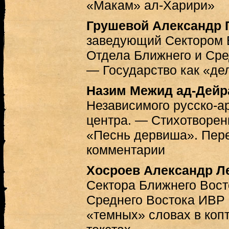
«Макам» ал-Харири»
Грушевой Александр 
заведующий Сектором 
Отдела Ближнего и Сре
— Государство как «де
Назим Межид ад-Дейр
Независимого русско-ар
центра. — Стихотворен
«Песнь дервиша». Пере
комментарии
Хосроев Александр Л
Сектора Ближнего Вост
Среднего Востока ИВР
«темных» словах в копт