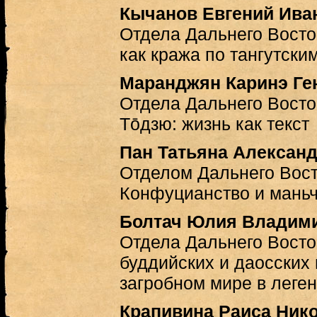
Кычанов Евгений Ива
Отдела Дальнего Восто
как кража по тангутск
Маранджян Каринэ Ге
Отдела Дальнего Вост
Тōдзю: жизнь как текст
Пан Татьяна Алексан
Отделом Дальнего Вос
Конфуцианство и мань
Болтач Юлия Владим
Отдела Дальнего Вост
буддийских и даосских
загробном мире в леге
Крапивина Раиса Ник