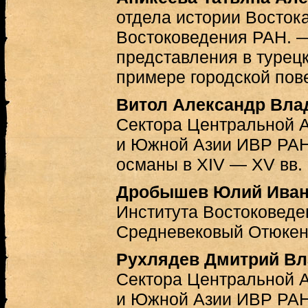
отдела истории Восток
Востоковедения РАН. 
представления в турец
примере городской пов
Витол Александр Вл
Сектора Центральной 
и Южной Азии ИВР РАН
османы в XIV — XV вв.
Дробышев Юлий Иван
Института Востоковед
Средневековый Отюке
Рухлядев Дмитрий В
Сектора Центральной 
и Южной Азии ИВР РАН