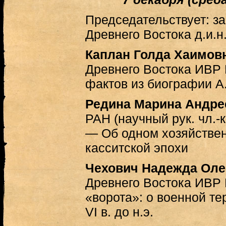
Председательствует: 
Древнего Востока д.и.н
Каплан Голда Хаимов
Древнего Востока ИВР
фактов из биографии А
Редина Марина Андре
РАН (научный рук. чл.-
— Об одном хозяйстве
касситской эпохи
Чехович Надежда Оле
Древнего Востока ИВР
«ворота»: о военной т
VI в. до н.э.