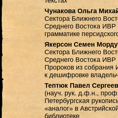
текстах
Чунакова Ольга Миха
Сектора Ближнего Вост
Среднего Востока ИВР 
грамматике персидског
Якерсон Семен Морду
Сектора Ближнего Вост
Среднего Востока ИВР
Пророков из собрания 
к дешифровке владельч
Тептюк Павел Сергее
(науч. рук. д.ф.н., про
Петербургская рукопись
«аналог» в Австрийско
библиотеке