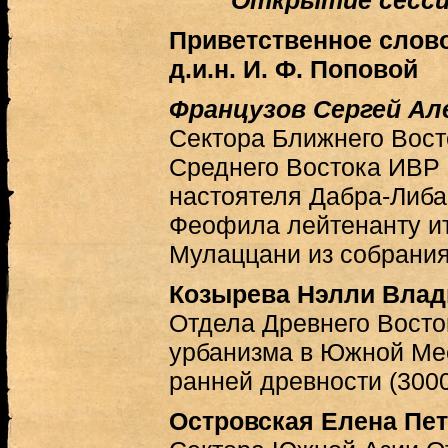
Открытие сессии
Приветственное слов
д.и.н. И. Ф. Поповой
Французов Сергей Ал
Сектора Ближнего Вост
Среднего Востока ИВР
настоятеля Дабра-Либа
Феофила лейтенанту и
Мулаццани из собрани
Козырева Нэлли Вла
Отдела Древнего Восто
урбанизма в Южной Ме
ранней древности (3000—
Островская Елена Пе