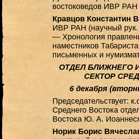
востоковедов ИВР РАН
Кравцов Константин 
ИВР РАН (научный рук. д
— Хронология правлени
наместников Табариста
письменных и нумизмат
ОТДЕЛ БЛИЖНЕГО 
СЕКТОР СРЕ
6 декабря (вторник
Председательствует: к.ф
Среднего Востока отде
Востока Ю. А. Иоаннес
Норик Борис Вячесла