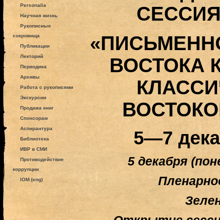
Personalia
СЕССИЯ
Научная жизнь
Рукописные
«ПИСЬМЕНН
сокровища
Публикации
Лекторий
ВОСТОКА 
Периодика
Архивы
КЛАССИ
Работа с рукописями
Экскурсии
ВОСТОКО
Продажа книг
Спонсорам
Аспирантура
5—7 декаб
Библиотека
ИВР в СМИ
5 декабря (пон
Противодействие
коррупции
Пленарно
IOM (eng)
Зеле