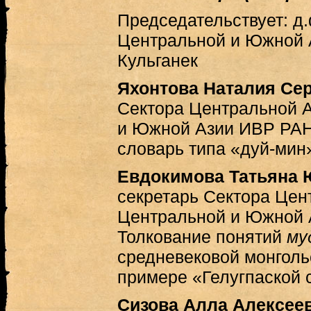
Председательствует: д.ф
Центральной и Южной 
Кульганек
Яхонтова Наталия Се
Сектора Центральной 
и Южной Азии ИВР РАН
словарь типа «дуй-мин
Евдокимова Татьяна 
секретарь Сектора Цен
Центральной и Южной 
Толкование понятий
му
средневековой монголь
примере «Гелугпаской 
Сизова Алла Алексее