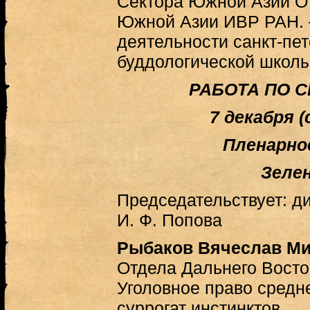
Сектора Южной Азии О
Южной Азии ИВР РАН.
деятельности санкт-пет
буддологической школ
РАБОТА ПО С
7 декабря (
Пленарно
Зеле
Председательствует: ди
И. Ф. Попова
Рыбаков Вячеслав М
Отдела Дальнего Вост
Уголовное право средне
суррогат инстинктов