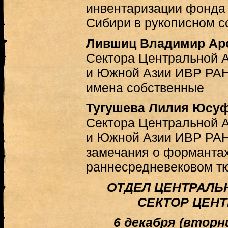
инвентаризации фонда
Сибири в рукописном 
Лившиц Владимир Ар
Сектора Центральной 
и Южной Азии ИВР РАН
имена собственные
Тугушева Лилия Юсу
Сектора Центральной 
и Южной Азии ИВР РАН
замечания о формантах 
раннесредневековом т
ОТДЕЛ ЦЕНТРАЛЬ
СЕКТОР ЦЕН
6 декабря (вторник