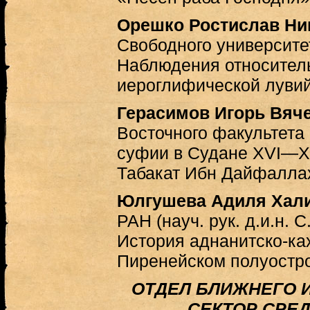
Орешко Ростислав Ни
Свободного университе
Наблюдения относител
иероглифической луви
Герасимов Игорь Вяч
Восточного факультета
суфии в Судане XVI—XV
Табакат Ибн Дайфалла
Юлгушева Адиля Хал
РАН (науч. рук. д.и.н. 
История аднанитско-ка
Пиренейском полуостр
ОТДЕЛ БЛИЖНЕГО 
СЕКТОР СРЕ