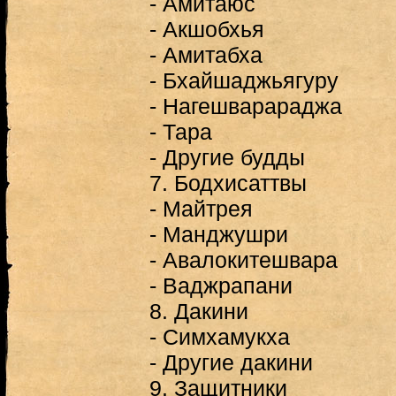
- Амитаюс
- Акшобхья
- Амитабха
- Бхайшаджьягуру
- Нагешварараджа
- Тара
- Другие будды
7. Бодхисаттвы
- Майтрея
- Манджушри
- Авалокитешвара
- Ваджрапани
8. Дакини
- Симхамукха
- Другие дакини
9. Защитники