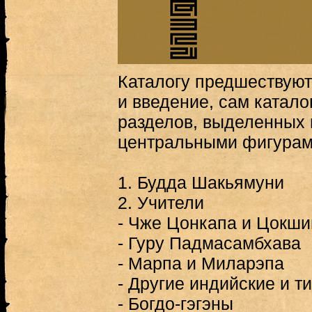
Каталогу предшествуют
и введение, сам катало
разделов, выделенных в
центральными фигурам
1. Будда Шакьямуни
2. Учители
- Чже Цонкапа и Цокши
- Гуру Падмасамбхава
- Марпа и Миларэпа
- Другие индийские и т
- Богдо-гэгэны