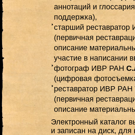
аннотаций и глоссария
поддержка),
старший реставратор
(первичная реставраци
описание материальны
участие в написании в
фотограф ИВР РАН
С.
(цифровая фотосъемка
реставратор ИВР РАН
(первичная реставраци
описание материальны
Электронный каталог 
и записан на диск, для