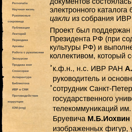
документов состоялась
Personalia
электронного каталога
Научная жизнь
Рукописные
цакли
из собрания ИВР
сокровища
Публикации
Проект был поддержан в
Лекторий
Президента РФ (при со
Периодика
культуры РФ) и выполне
Архивы
Работа с рукописями
коллективом, который с
Экскурсии
Продажа книг
к.ф.н., н.с. ИВР РАН
А
Спонсорам
руководитель и основн
Аспирантура
Библиотека
сотрудник Санкт-Петер
ИВР в СМИ
Противодействие
государственного унив
коррупции
телекоммуникаций им.
IOM (eng)
Бруевича
М.Б.Иохвин
изображенных фигур, 