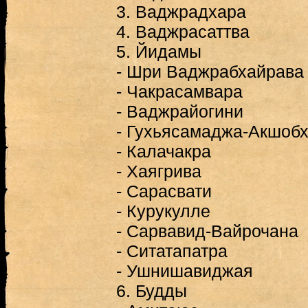
3. Ваджрадхара
4. Ваджрасаттва
5. Йидамы
- Шри Ваджрабхайрава 
- Чакрасамвара
- Ваджрайогини
- Гухьясамаджа-Акшоб
- Калачакра
- Хаягрива
- Сарасвати
- Курукулле
- Сарвавид-Вайрочана
- Ситатапатра
- Ушнишавиджая
6. Будды