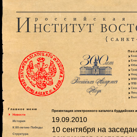
Пос
Кон
Ели
Юби
Гра
Некр
WMO:
ППВ 
Ско
Лекц
Выс
Главное меню
Презентация электронного каталога буддийских и
Новости
19.09.2010
История
10 сентября на заседа
К 80-летию Победы
Структура