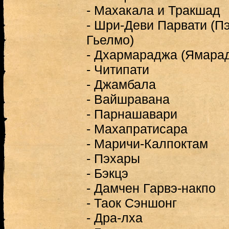
- Махакала и Тракшад
- Шри-Деви Парвати (П
Гьелмо)
- Дхармараджа (Ямара
- Читипати
- Джамбала
- Вайшравана
- Парнашавари
- Махапратисара
- Маричи-Калпоктам
- Пэхары
- Бэкцэ
- Дамчен Гарвэ-накпо
- Таок Сэншонг
- Дра-лха