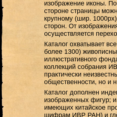
изображение иконы. По
стороне страницы можн
крупному (шир. 1000px
сторон. От изображени
осуществляется перехо
Каталог охватывает все
более 1300) живописны
иллюстративного фонда
коллекций собрания ИВ
практически неизвестн
общественности, но и н
Каталог дополнен инде
изображенных фигур; и
имеющих китайское про
шифрам ИВР РАН) и гл