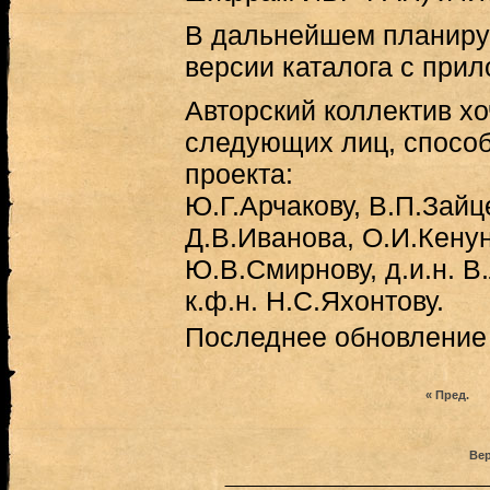
В дальнейшем планиру
версии каталога с прил
Авторский коллектив хо
следующих лиц, спосо
проекта:
Ю.Г.Арчакову, В.П.Зайц
Д.В.Иванова, О.И.Кенун
Ю.В.Смирнову, д.и.н. В.
к.ф.н. Н.С.Яхонтову.
Последнее обновление (
« Пред.
Вер