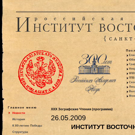
Пос
Ели
Юби
Гра
Некр
WMO:
ППВ 
Ско
Лекц
Выс
Моно
Главное меню
XXX Зографские Чтения (программа)
Новости
26.05.2009
История
ИНСТИТУТ ВОСТОЧ
К 80-летию Победы
Структура