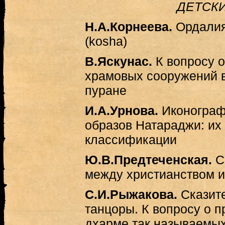
ДЕТСК
Н.А.Корнеева.
Ордалия
(kosha)
В.Яскунас.
К вопросу 
храмовых сооружений 
пуране
И.А.Урнова.
Иконограф
образов Натараджи: их
классификации
Ю.В.Предтеченская.
Са
между христианством 
С.И.Рыжакова.
Сказите
танцоры. К вопросу о 
дхарме так называемых