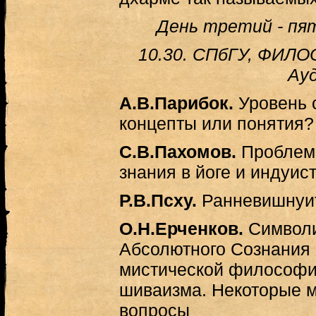
День третий - пят
10.30. СПбГУ, ФИЛ
Ауд
А.В.Парибок.
Уровень с
концепты или понятия?
С.В.Пахомов.
Проблема
знания в йоге и индуис
Р.В.Псху.
Ранневишнуи
О.Н.Ерченков.
Символ
Абсолютного Сознания 
мистической философи
шиваизма. Некоторые м
вопросы