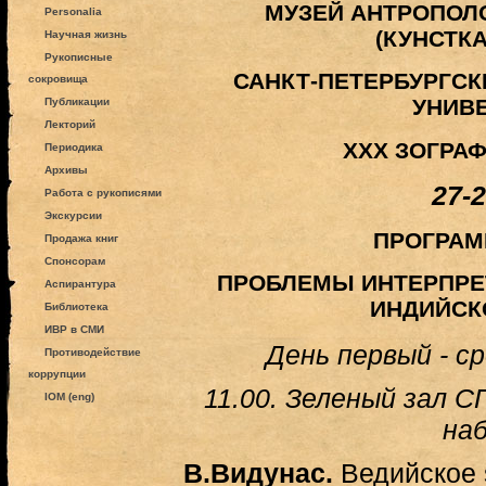
МУЗЕЙ АНТРОПОЛ
Personalia
(КУНСТКА
Научная жизнь
Рукописные
САНКТ-ПЕТЕРБУРГС
сокровища
УНИВ
Публикации
Лекторий
XXX ЗОГРА
Периодика
Архивы
27-
Работа с рукописями
Экскурсии
ПРОГРАМ
Продажа книг
Спонсорам
ПРОБЛЕМЫ ИНТЕРПРЕ
Аспирантура
ИНДИЙСК
Библиотека
ИВР в СМИ
День первый - ср
Противодействие
коррупции
11.00. Зеленый зал 
IOM (eng)
наб
В.Видунас.
Ведийское s