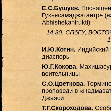
Е.С.Бушуев.
Посвящени
Гухьясамаджатантре (н
Abhishekanirukti)
14.30. СПбГУ, ВОСТ
1
И.Ю.Котин.
Индийский 
диаспоры
Ю.Г.Кокова.
Махишасур
воительницы
С.О.Цветкова.
Термино
проповеди в «Падмава
Джаяси
Т.Г.Скороходова.
Особ