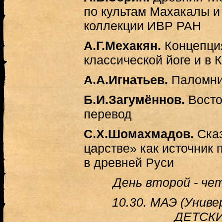
по культам Махакалы и
коллекции ИВР РАН
А.Г.Мехакян.
Концепци
классической йоге и в
А.А.Игнатьев.
Паломнич
Б.И.Загумённов.
Восто
перевод
С.Х.Шомахмадов.
Сказ
царстве» как источник
в древней Руси
День второй - чет
10.30. МАЭ (Униве
ДЕТСК