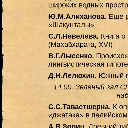
широких водных простр
Ю.М.Алиханова.
Еще р
«Шакунталы»
С.Л.Невелева.
Книга о
(Махабхарата, XVI)
В.Г.Лысенко.
Происхож
лингвистическая гипоте
Д.Н.Лелюхин.
Южный п
14.00. Зеленый зал 
наб
С.С.Тавастшерна.
К о
«джатака» в палийском
А.В.Зорин.
Древний тиб