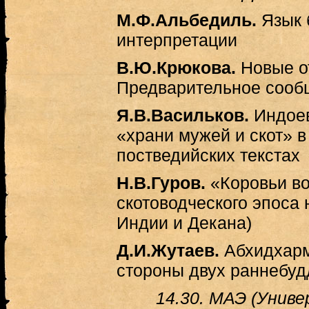
М.Ф.Альбедиль.
Язык 
интерпретации
В.Ю.Крюкова.
Новые от
Предварительное сооб
Я.В.Васильков.
Индоев
«храни мужей и скот» в
постведийских текстах
Н.В.Гуров.
«Коровьи во
скотоводческого эпоса
Индии и Декана)
Д.И.Жутаев.
Абхидхарма
стороны двух раннебуд
14.30. МАЭ (Униве