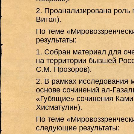
2. Проанализирована роль п
Витол).
По теме «Мировоззренческ
результаты:
1. Собран материал для оч
на территории бывшей Росси
С.М. Прозоров).
2. В рамках исследования 
основе сочинений ал-Газал
«Губящие» сочинения Камийа
Хисматулин).
По теме «Мировоззренческ
следующие результаты: