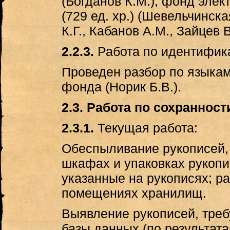
(Богданов К.М.); фонд эле
(729 ед. хр.) (Шевельчинск
К.Г., Кабанов А.М., Зайцев
2.2.3.
Работа по идентифик
Проведен разбор по языка
фонда (Норик Б.В.).
2.3. Работа по сохраннос
2.3.1.
Текущая работа:
Обеспыливание рукописей,
шкафах и упаковках рукопи
указанные на рукописях; р
помещениях хранилищ.
Выявление рукописей, треб
базы данных (по результата