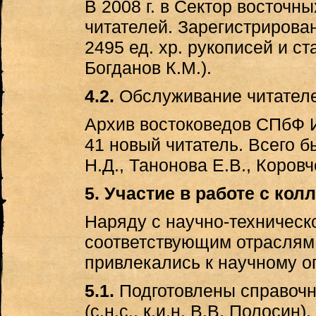
В 2008 г. в Сектор восточн
читателей. Зарегистрирова
2495 ед. хр. рукописей и с
Богданов К.М.).
4.2.
Обслуживание читателе
Архив востоковедов СПбФ И
41 новый читатель. Всего б
Н.Д., Танонова Е.В., Коровч
5. Участие в работе с ко
Наряду с научно-техническ
соответствующим отраслям 
привлекались к научному о
5.1.
Подготовлены справочн
(с.н.с., к.и.н. В.В. Полоси