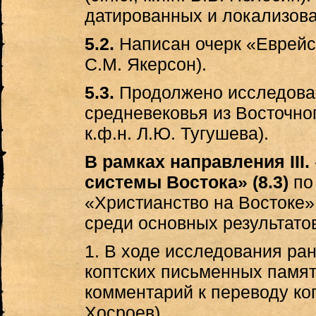
датированных и локализов
5.2.
Написан очерк «Еврейск
С.М. Якерсон).
5.3.
Продолжено исследован
средневековья из Восточног
к.ф.н. Л.Ю. Тугушева).
В рамках направления II
системы Востока» (8.3)
по
«Христианство на Востоке» (в
среди основных результато
1. В ходе исследования ра
коптских письменных памят
комментарий к переводу копт
Хосроев).