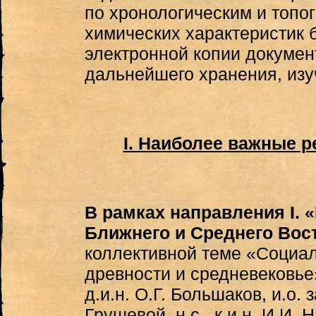
по хронологическим и топо
химических характеристик 
электронной копии докумен
дальнейшего хранения, изу
I. Наиболее важные 
В рамках направления I. 
Ближнего и Среднего Вост
коллективной теме «Социал
древности и средневековье»
д.и.н. О.Г. Большаков, и.о. 
Грушевой, н.с., к.и.н. И.И. Н