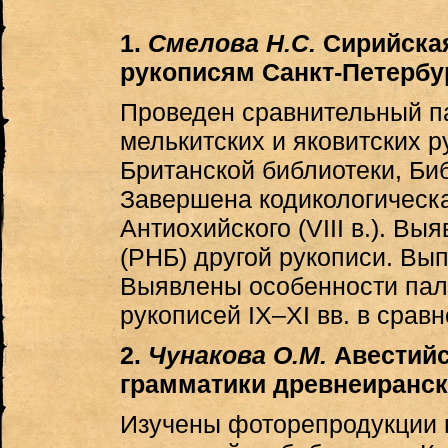
1.
Смелова Н.С.
Сирийская
рукописям Санкт-Петербу
Проведен сравнительный па
мелькитских и яковитских 
Британской библиотеки, Би
Завершена кодикологическ
Антиохийского (VIII в.). В
(РНБ) другой рукописи. Вып
Выявлены особенности пал
рукописей IX–XI вв. в срав
2.
Чунакова О.М.
Авестийс
грамматики древнеиранск
Изучены фоторепродукции 