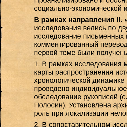
Проанализировано и обосн
социально-экономической и
В рамках направления II. 
исследования велись по д
исследование письменных 
комментированный перевод
первой теме были получен
1. В рамках исследования 
карты распространения ист
хронологической динамике
проведено индивидуальное
обследование рукописей (с.
Полосин). Установлена арх
роль при локализации нело
2. В сопоставительном исс