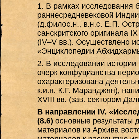
1. В рамках исследования 
раннесредневековой Индии
(д.филос.н., в.н.с. Е.П. Ост
санскритского оригинала 
(IV–V вв.). Осуществлено 
«Энциклопедии Абхидхармы»
2. В исследовании истории
очерк конфуцианства периода
охарактеризована деятельно
к.и.н. К.Г. Маранджян), на
XVIII вв. (зав. сектором Дал
В направлении IV. «Иссл
(8.6)
основные результаты д
материалов из Архива вос
материалов к раскрытию ис