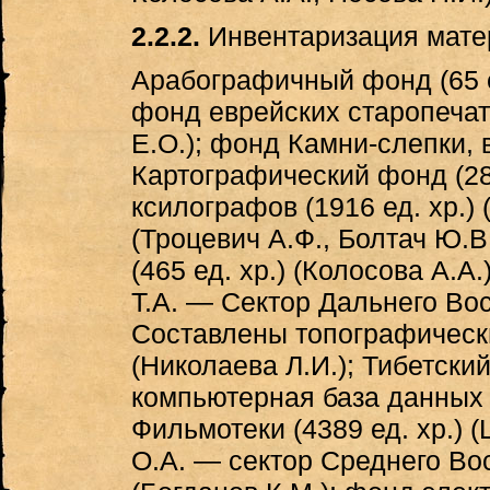
2.2.2.
Инвентаризация мате
Арабографичный фонд (65 ед
фонд еврейских старопечатн
Е.О.); фонд Камни-слепки, в
Картографический фонд (28 
ксилографов (1916 ед. хр.) 
(Троцевич А.Ф., Болтач Ю.
(465 ед. хр.) (Колосова А.А
Т.А. — Сектор Дальнего Вос
Составлены топографический
(Николаева Л.И.); Тибетский
компьютерная база данных Т
Фильмотеки (4389 ед. хр.) (
О.А. — сектор Среднего Вос