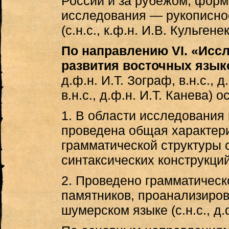
России и за рубежом, форм
исследования — рукописно
(с.н.с., к.ф.н. И.В. Кульгенек
По направлению VI. «Иссл
развития восточных языко
д.ф.н. И.Т. Зограф, в.н.с., 
в.н.с., д.ф.н. И.Т. Канева) 
1. В области исследования 
проведена общая характери
грамматической структуры с
синтаксических конструкций (
2. Проведено грамматичес
памятников, проанализиров
шумерском языке (с.н.с., д.ф