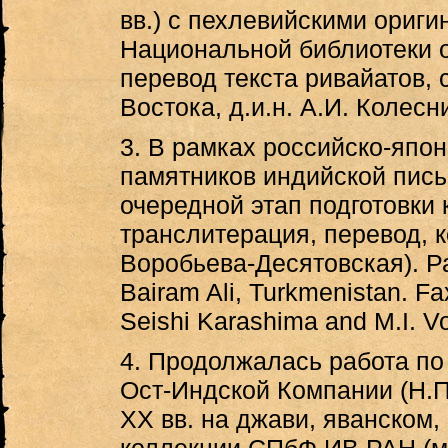
вв.) с пехлевийскими ориг
Национальной библиотеки о
перевод текста ривайатов, 
Востока, д.и.н. А.И. Колесн
3. В рамках российско-япо
памятников индийской пись
очередной этап подготовки
транслитерация, перевод, 
Воробьева-Десятовская). Р
Bairam Ali, Turkmenistan. Fax
Seishi Karashima and M.I. 
4. Продолжалась работа по
Ост-Индской Компании (Н.П
XX вв. на джави, яванском,