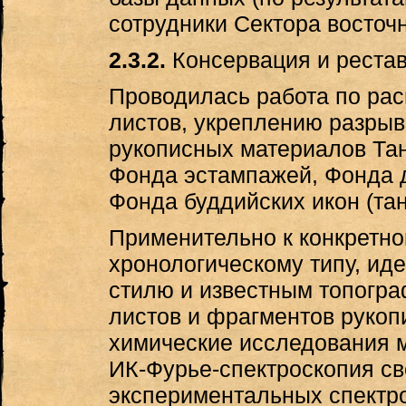
сотрудники Сектора восточ
2.3.2.
Консервация и рестав
Проводилась работа по ра
листов, укреплению разрыв
рукописных материалов Тан
Фонда эстампажей, Фонда д
Фонда буддийских икон (тан
Применительно к конкретно
хронологическому типу, ид
стилю и известным топогр
листов и фрагментов руко
химические исследования 
ИК-Фурье-спектроскопия с
экспериментальных спектро