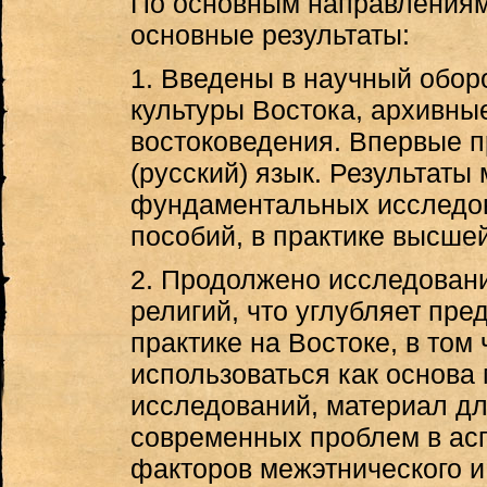
По основным направления
основные результаты:
1. Введены в научный обор
культуры Востока, архивны
востоковедения. Впервые 
(русский) язык. Результаты
фундаментальных исследов
пособий, в практике высше
2. Продолжено исследовани
религий, что углубляет пр
практике на Востоке, в том
использоваться как основ
исследований, материал дл
современных проблем в асп
факторов межэтнического и