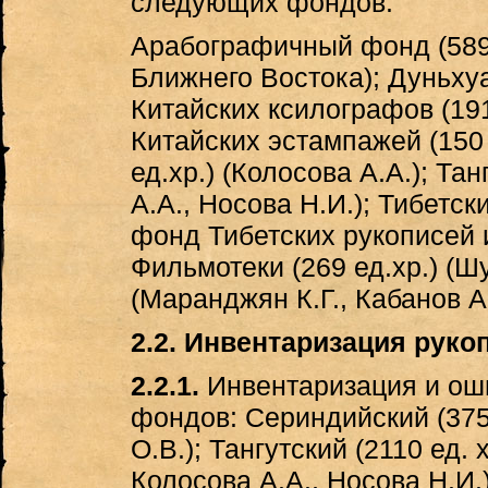
следующих фондов:
Арабографичный фонд (589 
Ближнего Востока); Дуньхуа
Китайских ксилографов (191
Китайских эстампажей (150 
ед.хр.) (Колосова А.А.); Та
А.А., Носова Н.И.); Тибетск
фонд Тибетских рукописей и
Фильмотеки (269 ед.хр.) (Ш
(Маранджян К.Г., Кабанов А
2.2. Инвентаризация рук
2.2.1.
Инвентаризация и ош
фондов: Сериндийский (375
О.В.); Тангутский (2110 ед.
Колосова А.А., Носова Н.И.)