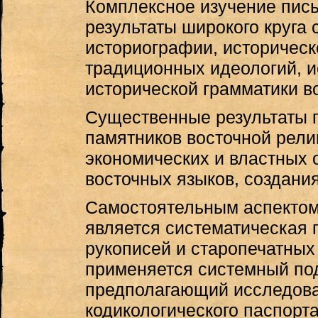
Комплексное изучение пис
результаты широкого круга
историографии, историческ
традиционных идеологий, и
исторической грамматики в
Существенные результаты 
памятников восточной рел
экономических и властных 
восточных языков, создани
Самостоятельным аспектом 
является систематическая 
рукописей и старопечатных
применяется системный под
предполагающий исследован
кодикологического паспорт