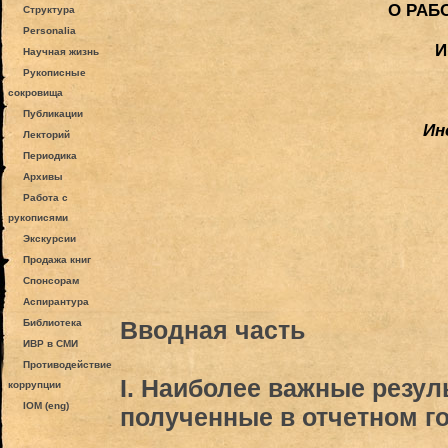
О РАБ
Структура
Personalia
И
Научная жизнь
Рукописные
сокровища
Публикации
Ин
Лекторий
Периодика
Архивы
Работа с
рукописями
Экскурсии
Продажа книг
Спонсорам
Аспирантура
Вводная часть
Библиотека
ИВР в СМИ
Противодействие
I. Наиболее важные резу
коррупции
IOM (eng)
полученные в отчетном г