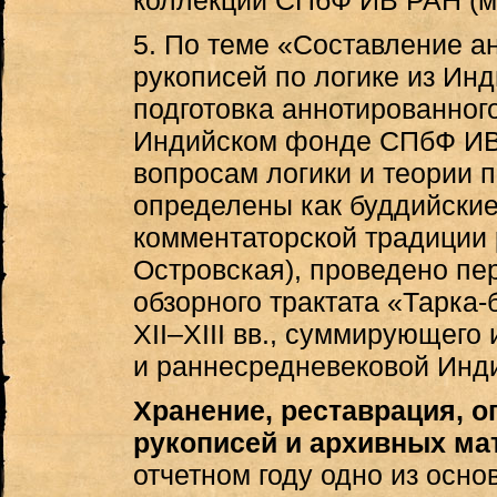
коллекции СПбФ ИВ РАН (м.н
5. По теме «Составление а
рукописей по логике из И
подготовка аннотированного
Индийском фонде СПбФ ИВ 
вопросам логики и теории 
определены как буддийски
комментаторской традиции р
Островская), проведено пе
обзорного трактата «Тарка
XII–XIII вв., суммирующего
и раннесредневековой Индии 
Хранение, реставрация, о
рукописей и архивных мат
отчетном году одно из осн