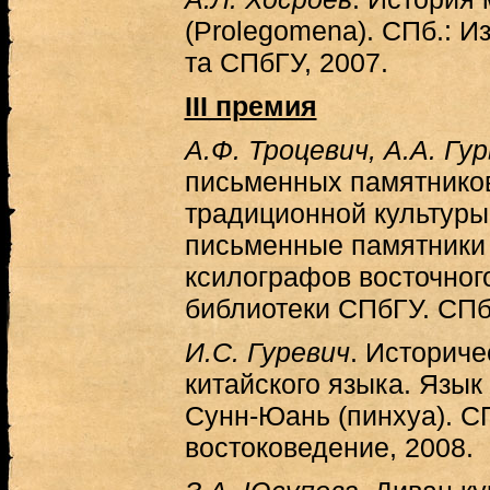
(Prolegomena). СПб.: И
та СПбГУ, 2007.
III премия
А.Ф. Троцевич, А.А. Гу
письменных памятнико
традиционной культуры.
письменные памятники 
ксилографов восточног
библиотеки СПбГУ. СПб.
И.С. Гуревич
. Историче
китайского языка. Язык
Сунн-Юань (пинхуа). СП
востоковедение, 2008.