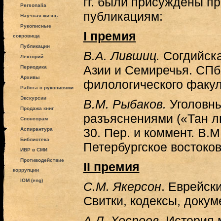
гг. были присуждены 
Personalia
публикациям:
Научная жизнь
Рукописные
I премия
сокровища
Публикации
В.А. Лившиц.
Согдийска
Лекторий
Азии и Семиречья. СПб.
Периодика
Архивы
филологического факул
Работа с рукописями
Экскурсии
В.М. Рыбаков.
Уголовны
Продажа книг
разъяснениями («Тан люй
Спонсорам
30. Пер. и коммент. В.М
Аспирантура
Библиотека
Петербургское востоков
ИВР в СМИ
Противодействие
II премия
коррупции
IOM (eng)
С.М. Якерсон
. Еврейск
Свитки, кодексы, докум
А.Л. Хосроев
. История