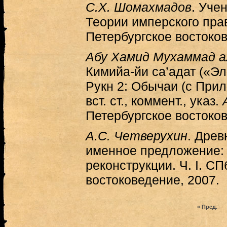
С.Х. Шомахмадов
. Уче
Теории имперского пра
Петербургское востоков
Абу Хамид Мухаммад ал
Кимийа-йи са’адат («Эли
Рукн 2: Обычаи (с Прил.
вст. ст., коммент., указ.
Петербургское востоков
А.С. Четверухин
. Дре
именное предложение: 
реконструкции. Ч. I. СП
востоковедение, 2007.
« Пред.