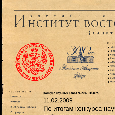
Пос
Юби
Гра
Некр
Ели
WMO:
ППВ 
Ско
Лекц
Выс
Моно
Главное меню
Конкурс научных работ за 2007-2008 гг.
Новости
11.02.2009
История
По итогам конкурса нау
К 80-летию Победы
Структура