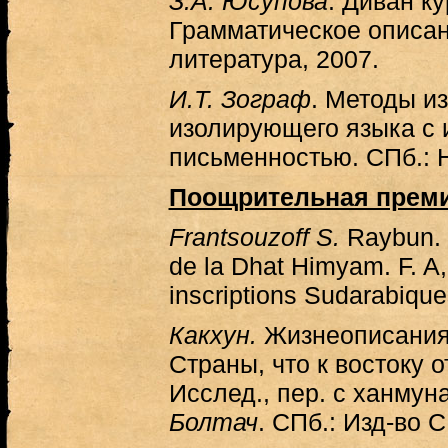
З.А. Юсупова
. Диван к
Грамматическое описан
литература, 2007.
И.Т. Зограф
. Методы и
изолирующего языка с
письменностью. СПб.: Н
Поощрительная прем
Frantsouzoff S.
Raybun. 
de la Dhat Himyam. F. A,
inscriptions Sudarabiqu
Какхун.
Жизнеописания
Страны, что к востоку 
Исслед., пер. с ханмуна
Болтач
. СПб.: Изд-во 