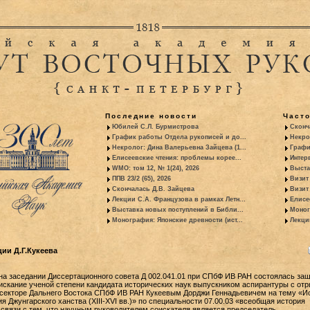
Последние новости
Част
Юбилей С.Л. Бурмистрова
Сконч
График работы Отдела рукописей и до...
Некро
Некролог: Дина Валерьевна Зайцева (1...
Графи
Елисеевские чтения: проблемы корее...
Интер
WMO: том 12, № 1(24), 2026
Выста
ППВ 23/2 (65), 2026
Визит
Скончалась Д.В. Зайцева
Визит 
Лекции С.А. Французова в рамках Летн...
Елисе
Выставка новых поступлений в Библи...
Моног
Монография: Японские древности (ист...
Лекци
ии Д.Г.Кукеева
. на заседании Диссертационного совета Д 002.041.01 при СПбФ ИВ РАН состоялась за
искание ученой степени кандидата исторических наук выпускником аспирантуры с от
 секторе Дальнего Востока СПбФ ИВ РАН Кукеевым Дорджи Геннадьевичем на тему «И
я Джунгарского ханства (XIII-XVI вв.)» по специальности 07.00.03 «всеобщая история
В связи с тем, что научным руководителем соискателя является председатель