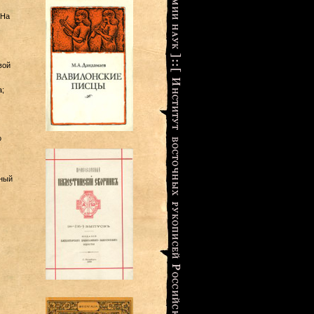
 На
вой
;
о
рный