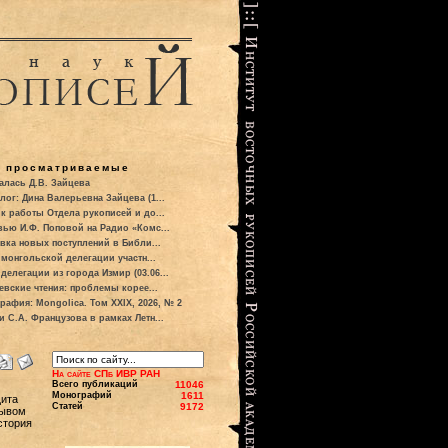
о просматриваемые
алась Д.В. Зайцева
лог: Дина Валерьевна Зайцева (1...
к работы Отдела рукописей и до...
вью И.Ф. Поповой на Радио «Комс...
вка новых поступлений в Библи...
 монгольской делегации участн...
делегации из города Измир (03.06...
евские чтения: проблемы корее...
рафия: Mongolica. Том XXIX, 2026, № 2
и С.А. Французова в рамках Летн...
На сайте СПб ИВР РАН
Всего публикаций
11046
Монографий
1611
щита
Статей
9172
рывом
стория