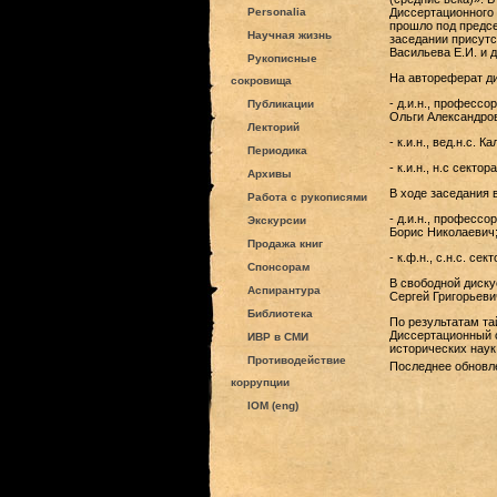
Personalia
Диссертационного с
прошло под предсе
Научная жизнь
заседании присутс
Васильева Е.И. и д
Рукописные
На автореферат д
сокровища
- д.и.н., професс
Публикации
Ольги Александро
Лекторий
- к.и.н., вед.н.с
Периодика
- к.и.н., н.с сек
Архивы
В ходе заседания 
Работа с рукописями
- д.и.н., професс
Экскурсии
Борис Николаевич
Продажа книг
- к.ф.н., с.н.с. 
Спонсорам
В свободной диску
Аспирантура
Сергей Григорьеви
Библиотека
По результатам та
Диссертационный с
ИВР в СМИ
исторических наук
Противодействие
Последнее обновлен
коррупции
IOM (eng)