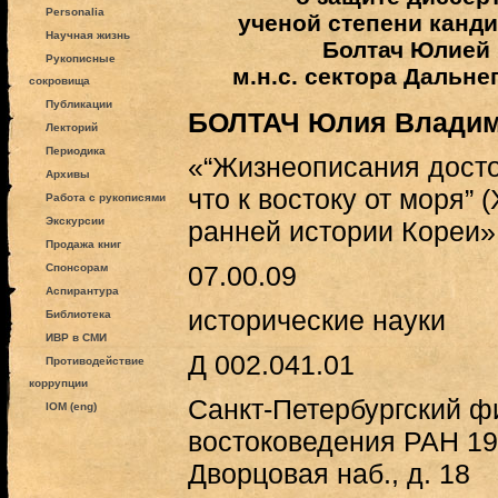
Personalia
ученой степени канди
Научная жизнь
Болтач Юлией
Рукописные
м.н.с. сектора Дальн
сокровища
Публикации
БОЛТАЧ Юлия Влади
Лекторий
Периодика
«“Жизнеописания дост
Архивы
что к востоку от моря” (X
Работа с рукописями
Экскурсии
ранней истории Кореи»
Продажа книг
07.00.09
Спонсорам
Аспирантура
исторические науки
Библиотека
ИВР в СМИ
Д 002.041.01
Противодействие
коррупции
Санкт-Петербургский ф
IOM (eng)
востоковедения РАН 19
Дворцовая наб., д. 18