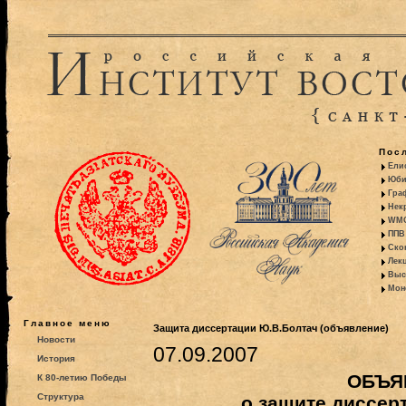
Пос
Ели
Юби
Гра
Некр
WMO:
ППВ 
Ско
Лекц
Выс
Моно
Главное меню
Защита диссертации Ю.В.Болтач (объявление)
Новости
07.09.2007
История
ОБЪЯ
К 80-летию Победы
Структура
о защите диссер