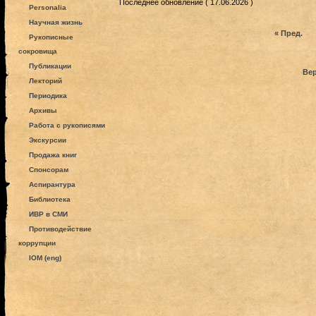
Последнее обновление ( 17.06.2026 )
Personalia
Научная жизнь
« Пред.
Рукописные
сокровища
Публикации
Вер
Лекторий
Периодика
Архивы
Работа с рукописями
Экскурсии
Продажа книг
Спонсорам
Аспирантура
Библиотека
ИВР в СМИ
Противодействие
коррупции
IOM (eng)