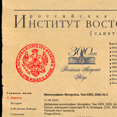
Пос
Юби
Гра
Некр
Ели
WMO:
ППВ 
Ско
Лекц
Выс
Моно
Главное меню
Монография: Mongolica. Том XXIX, 2026, № 2
Новости
17.06.2026
История
Добавлена монография: Mongolica. Том XXIX, 2026, № 2
Носов, помощник секретаря М. А. Козинцев. СПб., 20
К 80-летию Победы
Полный текст выпуска.
Подробнее...
Структура