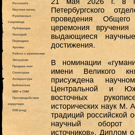
21 мая 2026 г. в Г
Personalia
Петербургского отд
Научная жизнь
Рукописные
проведения Общего
сокровища
церемония вручени
Публикации
выдающиеся научные
Лекторий
Периодика
достижения.
Архивы
Работа с рукописями
Экскурсии
В номинации «гуман
Продажа книг
имени Великого к
Спонсорам
присуждена научно
Аспирантура
Библиотека
Центральной и Юж
ИВР в СМИ
восточных рукоп
Противодействие
исторических наук М. А
коррупции
IOM (eng)
традиций российской о
научный оборот 
источников». Диплом 