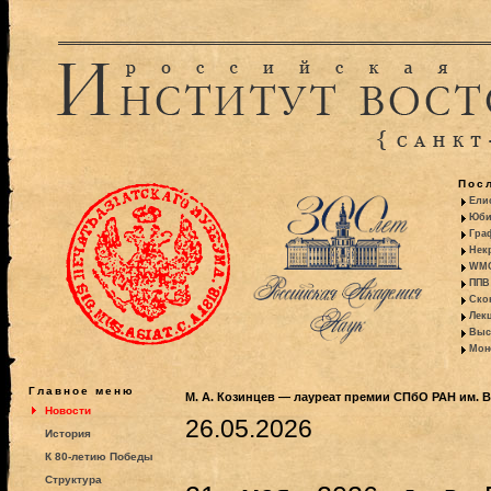
Пос
Ели
Юби
Гра
Некр
WMO:
ППВ 
Ско
Лекц
Выс
Моно
Главное меню
М. А. Козинцев — лауреат премии СПбО РАН им. В
Новости
26.05.2026
История
К 80-летию Победы
Структура