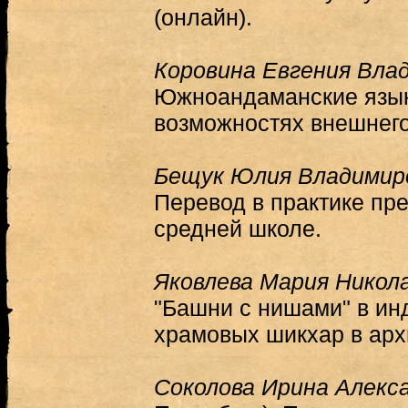
(онлайн).
Коровина Евгения Вла
Южноандаманские языки
возможностях внешнего
Бещук Юлия Владимир
Перевод в практике пр
средней школе.
Яковлева Мария Никол
"Башни с нишами" в ин
храмовых шикхар в арх
Соколова Ирина Алекс