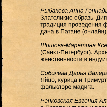
Рыбакова Анна Геннад
Златоликие образы Ди
традиция проведения 
дана в Патане (онлайн)
Шишова-Маретина Ксе
(Санкт-Петербург). Арх
женственности в индуи
Соболева Дарья Валер
Яйцо, курица и Тримурт
фольклоре мадига.
Ренковская Евгения Ал