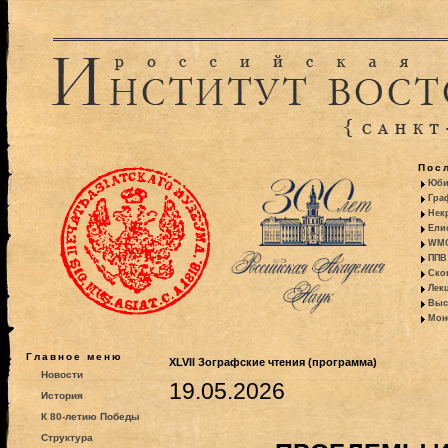
Пос
Юби
Гра
Некр
Ели
WMO:
ППВ 
Ско
Лекц
Выс
Моно
Главное меню
XLVII Зографские чтения (программа)
Новости
19.05.2026
История
К 80-летию Победы
Структура