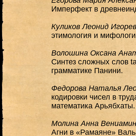
Егорова Мария Алекса
Имперфект в древнеин
Куликов Леонид Игоре
этимология и мифологи
Волошина Оксана Ана
Синтез сложных слов ta
грамматике Панини.
Федорова Наталья Ле
кодировки чисел в труд
математика Арьябхаты.
Молина Анна Вениами
Агни в «Рамаяне» Валь