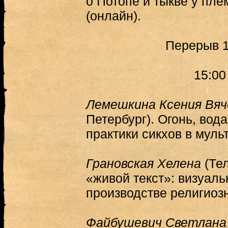
о Потопе и тыкве у пл
(онлайн).
Перерыв 1
15:00
Лемешкина Ксения Вяч
Петербург). Огонь, вод
практики сикхов в муль
Грановская Хелена
(Тел
«живой текст»: визуал
производстве религиозн
Файбушевич Светлана