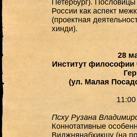
Петербург). Пословицы
России как аспект меж
(проектная деятельност
хинди).
28 м
Институт философии ч
Гер
(ул. Малая Посадск
11:00
Псху Рузана Владимир
Коннотативные особенн
Виджнянабхикшу (на пр