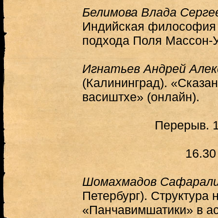
Белимова Влада Серге
Индийская философия в
подхода Поля Массон-У
Игнатьев Андрей Алек
(Калининград). «Сказан
васиштхе» (онлайн).
Перерыв. 1
16.30
Шомахмадов Сафарали
Петербург). Структура 
«Панчавимшатики» в ас