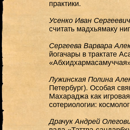
практики.
Усенко Иван Сергееви
считать мадхьямаку ни
Сергеева Варвара Але
йогачары в трактате Ас
«Абхидхармасамуччая» 
Лужинская Полина Але
Петербург). Особая св
Махараджа как игровая
сотериологии: космоло
Драчук Андрей Олегов
вада «Таттва-сандарбх