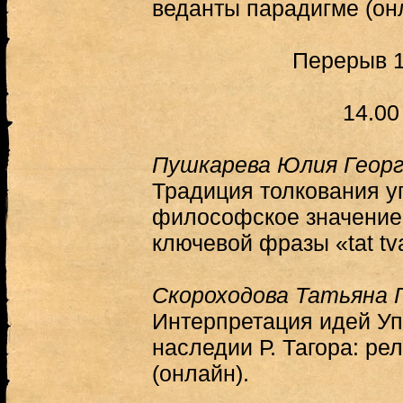
веданты парадигме (он
Перерыв 1
14.00
Пушкарева Юлия Геор
Традиция толкования уп
философское значение
ключевой фразы «tat tva
Скороходова Татьяна 
Интерпретация идей У
наследии Р. Тагора: ре
(онлайн).