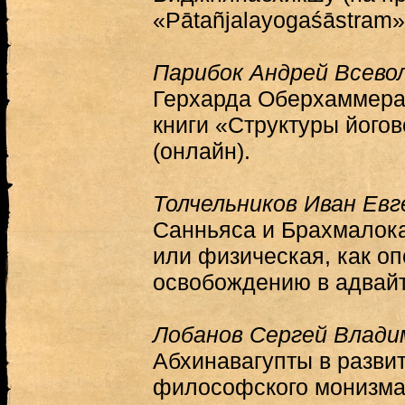
«Pātañjalayogaśāstram»
Парибок Андрей Всево
Герхарда Оберхаммера
книги «Структуры його
(онлайн).
Толчельников Иван Евг
Санньяса и Брахмалока
или физическая, как о
освобождению в адвайт
Лобанов Сергей Влади
Абхинавагупты в разви
философского монизма 