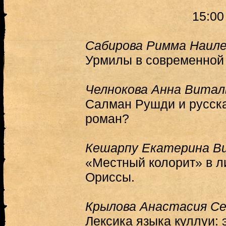
15:00
Сабирова Римма Наил
Урмилы в современной
Челнокова Анна Витал
Салман Рушди и русска
роман?
Кешарпу Екатерина В
«Местный колорит» в л
Ориссы.
Крылова Анастасия Се
Лексика языка куллуи: 