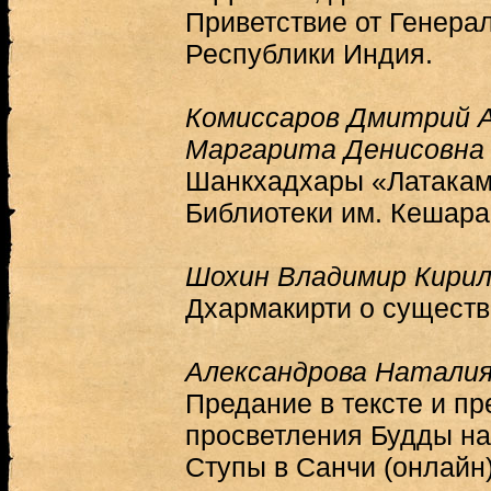
Приветствие от Генера
Республики Индия.
Комиссаров Дмитрий А
Маргарита Денисовна
Шанкхадхары «Латакаме
Библиотеки им. Кешара
Шохин Владимир Кирил
Дхармакирти о существ
Александрова Наталия
Предание в тексте и пр
просветления Будды н
Ступы в Санчи (онлайн)