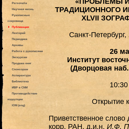
«ПРОБЛЕМЫ 
Personalia
ТРАДИЦИОННОГО И
Научная жизнь
Рукописные
XLVII ЗОГР
сокровища
Публикации
Санкт-Петербург, 
Лекторий
Периодика
Архивы
26 ма
Работа с рукописями
Экскурсии
Институт восточ
Продажа книг
(Дворцовая наб.
Спонсорам
Аспирантура
Библиотека
10:30
ИВР в СМИ
Противодействие
Открытие 
коррупции
IOM (eng)
Приветственное слово 
корр. РАН, д.и.н.
И.Ф. 