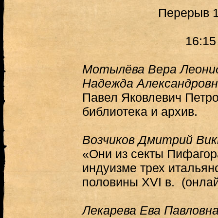
Перерыв 1
16:15
Мотылёва Вера Леони
Надежда Александровн
Павел Яковлевич Петров
библиотека и архив.
Возчиков Дмитрий Ви
«Они из секты Пифагор
индуизме трех итальянс
половины XVI в. (онлай
Лекарева Ева Павловн