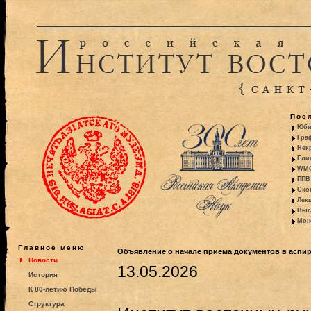
Пос
Юби
Гра
Некр
Ели
WMO:
ППВ 
Ско
Лекц
Выс
Моно
Главное меню
Объявление о начале приема документов в аспи
Новости
13.05.2026
История
К 80-летию Победы
Структура