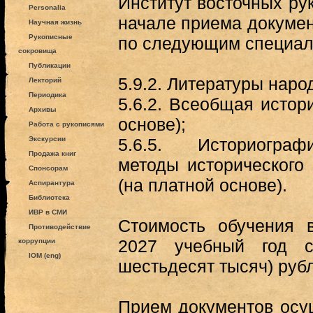
Институт восточных ру
Personalia
начале приема докумен
Научная жизнь
Рукописные
по следующим специал
сокровища
Публикации
5.9.2. Литературы наро
Лекторий
Периодика
5.6.2. Всеобщая истор
Архивы
основе);
Работа с рукописями
Экскурсии
5.6.5. Историограф
Продажа книг
методы исторического
Спонсорам
(на платной основе).
Аспирантура
Библиотека
ИВР в СМИ
Стоимость обучения 
Противодействие
2027 учебный год с
коррупции
IOM (eng)
шестьдесят тысяч) руб
Прием документов осу