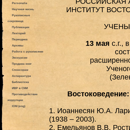
РОССИЙСКАЯ 
Personalia
ИНСТИТУТ ВОСТ
Научная жизнь
Рукописные
сокровища
УЧЕНЫ
Публикации
Лекторий
Периодика
13 мая
с.г., 
Архивы
сос
Работа с рукописями
Экскурсии
расширенн
Продажа книг
Ученог
Спонсорам
(Зеле
Аспирантура
Библиотека
ИВР в СМИ
Востоковедение:
Противодействие
коррупции
IOM (eng)
1.
Иоаннесян Ю.А. Лар
(1938 – 2003).
2.
Емельянов В.В. Рост