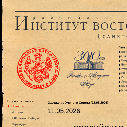
Пос
Юби
Гра
Некр
Ели
WMO:
ППВ 
Ско
Лекц
Выс
Моно
Главное меню
Заседание Ученого Совета (13.05.2026)
Новости
11.05.2026
История
К 80-летию Победы
Структура