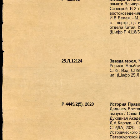
памяти Эльвир
Синецкой. В 2 т.
востоковедения
И.В.Белая. - М.
с. : портр., цв.
отдела Китая, I
(Шифр Р 4118/5
25.Л.12124
Звезда героя. 
Рериха: Альбом
СПб : Изд. СПбГ
ил. (Шифр 25.Л
Р 4449/2(5), 2020
История Прав
Дальнем Восто
выпуск / Санкт
Духовная Акаде
Д.А.Карпук. - С
СПбДА, 2020. - 3
Исторического 
Петербургской 