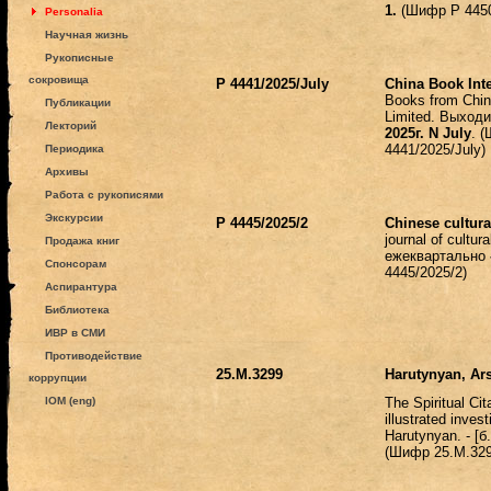
1.
(Шифр Р 4450
Personalia
Научная жизнь
Рукописные
сокровища
Р 4441/2025/July
China Book Inte
Books from Chin
Публикации
Limited.
Выходи
Лекторий
2025г. N July
. 
4441/2025/July)
Периодика
Архивы
Работа с рукописями
Экскурсии
Р 4445/2025/2
Chinese cultura
journal of cultura
Продажа книг
ежеквартально
Спонсорам
4445/2025/2)
Аспирантура
Библиотека
ИВР в СМИ
Противодействие
25.М.3299
Harutynyan, Ar
коррупции
IOM (eng)
The Spiritual Ci
illustrated inves
Harutynyan. - [
б
(Шифр 25.М.329