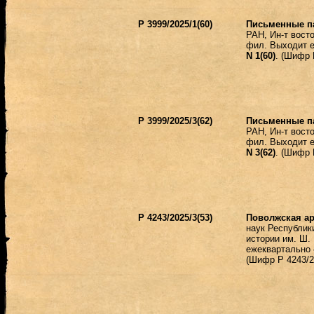
Р 3999/2025/1(60)
Письменные п
РАН, Ин-т вост
фил. Выходит 
N 1(60)
. (Шифр 
Р 3999/2025/3(62)
Письменные п
РАН, Ин-т вост
фил. Выходит 
N 3(62)
. (Шифр 
Р 4243/2025/3(53)
Поволжская а
наук Республик
истории им. Ш.
ежеквартально
(
Шифр Р 4243/20