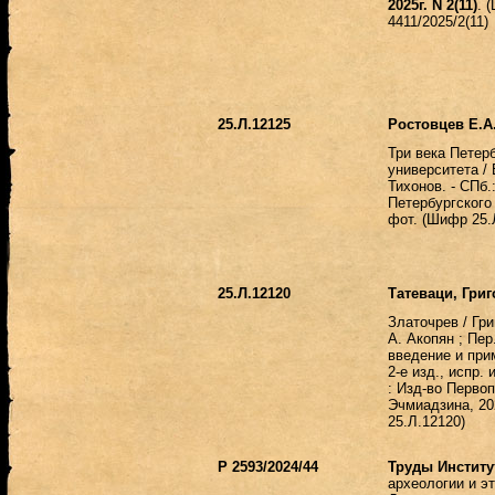
2025г. N 2(11)
. 
4411/2025/2(11)
25.Л.12125
Ростовцев Е.А
Три века Петер
университета / 
Тихонов. - СПб.
Петербургского у
фот. (Шифр 25.
25.Л.12120
Татеваци, Григ
Златочрев / Гри
А. Акопян ; Пер
введение и прим
2-е изд., испр.
: Изд-во Перво
Эчмиадзина, 20
25.Л.12120)
Р 2593/2024/44
Труды Институ
археологии и э