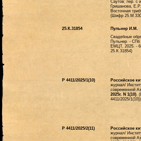
Саутов; пер. с и
Гришанова, Е.Р.
Восточная трибун
(Шифр 25.М.330
25.К.31854
Пульнер И.М.
Свадебные обря
Пульнер. - СПб 
ЕМЦТ, 2025. - 
25.К.31854)
Р 4411/2025/1(10)
Российское ки
журнал/ Инстит
современной А
2025г. N 1(10)
. 
4411/2025/1(10))
Р 4411/2025/2(11)
Российское ки
журнал/ Инстит
современной А