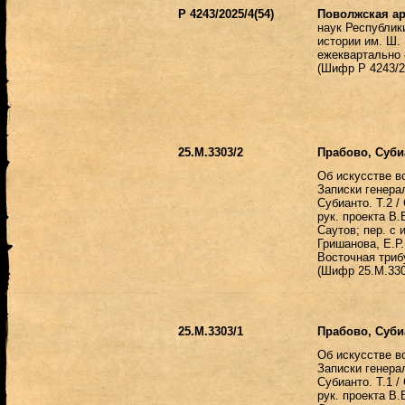
Р 4243/2025/4(54)
Поволжская а
наук Республик
истории им. Ш.
ежеквартально
(
Шифр Р 4243/20
25.М.3303/2
Прабово, Суби
Об искусстве в
Записки генера
Субианто. Т.2 /
рук. проекта В.
Саутов; пер. с и
Гришанова, Е.Р.
Восточная трибун
(Шифр 25.М.330
25.М.3303/1
Прабово, Суби
Об искусстве в
Записки генера
Субианто. Т.1 /
рук. проекта В.