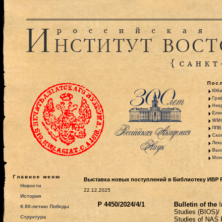
Пос
Юби
Гра
Некр
Ели
WMO:
ППВ 
Ско
Лекц
Выс
Моно
Главное меню
Выставка новых поступлений в Библиотеку ИВР РА
Новости
22.12.2025
История
Р 4450/2024/4/1
Bulletin of the
I
К 80-летию Победы
Studies (BIOS)/ I
Структура
Studies of NAS