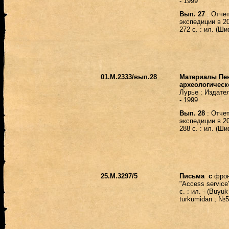
- 1999
Вып. 27
: Отче
экспедиции в 2023
272 с. : ил. (Ш
01.М.2333/вып.28
Материалы Пе
археологическ
Лурье : Издате
- 1999
Вып. 28
: Отче
экспедиции в 2024
288 с. : ил. (Ш
25.М.3297/5
Письма с
фрон
"Access service"
с. : ил. - (Buyuk
turkumidan ; №5)