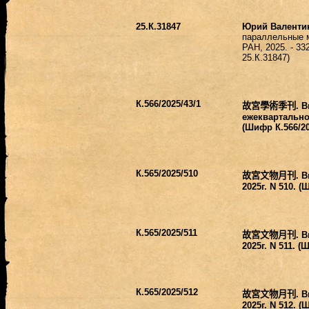
25.К.31847
Юрий Валенти
параллельные м
РАН, 2025. - 33
25.К.31847)
К.566/2025/43/1
故宮學術季刊
. 
ежеквартально -
(Шифр К.566/20
К.565/2025/510
故宮文物月刊
. 
2025г. N 510. (
К.565/2025/511
故宮文物月刊
. 
2025г. N 511. (
К.565/2025/512
故宮文物月刊
. 
2025г. N 512. (