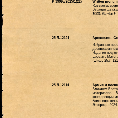
Р 3999a/2025/1(22)
Written monume
Russian academy
Выходит дважд
1(22)
. (Шифр Р 
25.Л.12121
Аревшатян, Се
Избранные пер
древнеармянско
Издание подгот
Ереван : Матена
(Шифр 25.Л.121
25.Л.12114
Армия и воен
Ближнем Восто
материалов II 
конференции м
ближневосточник
Экспресс, 2024