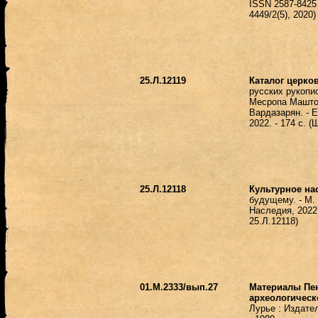
ISSN 2587-8425 
4449/2(5), 2020)
25.Л.12119
Каталог церко
русских рукопи
Месропа Маштоц
Вардазарян. - 
2022. - 174 с. 
25.Л.12118
Культурное на
будущему. - М. 
Наследия, 2022.
25.Л.12118)
01.М.2333/вып.27
Материалы Пе
археологическ
Лурье : Издате