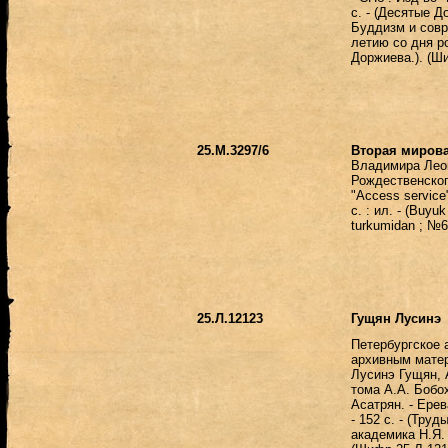
с. - (Десятые Д
Буддизм и совр
летию со дня р
Доржиева.). (Ш
25.М.3297/6
Вторая миров
Владимира Лео
Рождественског
"Access service"
с. : ил. - (Buyuk
turkumidan ; №6)
25.Л.12123
Гущян Лусинэ
Петербургское 
архивным матер
Лусинэ Гущян, А
тома А.А. Бобох
Асатрян. - Ерев
- 152 с. - (Труд
академика Н.Я. 