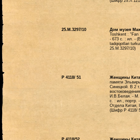
(Шифр 25.Л.121
25.М.3297/10
Дом музея Ма
Toshkent : "Fan 
- 673 с. : ил. - 
tadqiqotlari turk
25.М.3297/10)
Р 4118/ 51
Женщины Кита
памяти Эльвир
Синецкой. В 2 т.
востоковедения
И.В.Белая. - М.
с. : ил., портр.
Отдела Китая, I
(Шифр Р 4118/ 
Р 4118/52
Женщины Кита