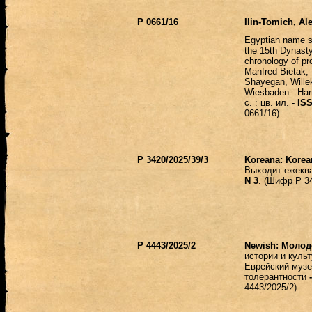
Р 0661/16
Ilin-Tomich, Al
Egyptian name s
the 15th Dynast
chronology of pr
Manfred Bietak, 
Shayegan, Wille
Wiesbaden : Har
с
. :
цв
.
ил
. -
IS
0661/16)
Р 3420/2025/39/3
Koreana: Korea
Выходит ежекв
N 3
. (Шифр Р 34
Р 4443/2025/2
Newish: Моло
истории и культ
Еврейский музе
толерантности
-
4443/2025/2)