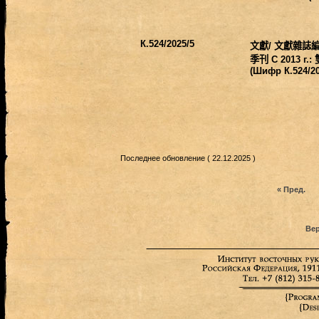
К.524/2025/5
文獻
/
文獻雜誌
季刊
С 2013 г.:
(Шифр К.524/20
Последнее обновление ( 22.12.2025 )
« Пред.
Вер