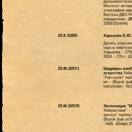
Дальневосточн
Институт истор
этнографии нар
Востока ДВО Р
определена
- 20
2593/2024/44)
25.К.31855
Харькова Е.Ю.
Десять классич
наук в тибетско
Харькова. - СПб
2024. - 276 с. 
25.М.3297/1
Шедевры изоб
искусства
Узбек
"Fan ziyosi" nash
ил. - (Buyuk Ipa
turkumidan ; №1)
25.М.3297/8
Экспозиция "
Узбекистана". -
service" nashriyo
(Buyuk Ipak yo
‘
; №8). (
Шифр 25