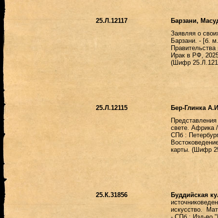
25.Л.12117
Барзани, Масу
Заявляя о свои
Барзани. - [б. 
Правительства 
Ирак в РФ, 2025.
(Шифр 25.Л.121
25.Л.12115
Бер-Глинка А.И
Представления 
свете. Африка /
СПб : Петербур
Востоковедение,
карты. (Шифр 2
25.К.31856
Буддийская ку
источниковеден
искусство. Ма
- СПб : Изд-во "