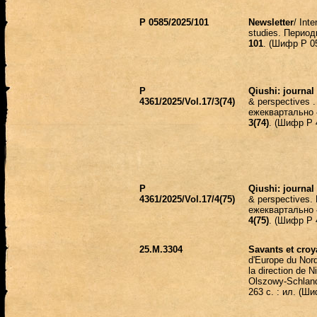
Р 0585/2025/101
Newsletter
/ Inte
studies.
Период
101
. (Шифр Р 0
Р
Qiushi: journal
4361/2025/Vol.17/3(74)
& perspectives 
ежеквартально
3(74)
. (Шифр Р 
Р
Qiushi: journal
4361/2025/Vol.17/4(75)
& perspectives.
ежеквартально
4(75)
. (Шифр Р 
25.М.3304
Savants et croy
d'Europe du No
la direction de N
Olszowy-Schlande
263
с
. :
ил
.
(Ши