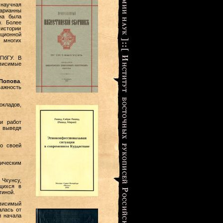
 научная
арианны
ина была
). Более
истории
иционной
 многих
СПбГУ
. В
ависимые
Попова
.
важность
окладов,
и работ
, выведя
о своей
дическим
 Чхунсу,
щихся в
тиной.
висимый
алась от
и начала