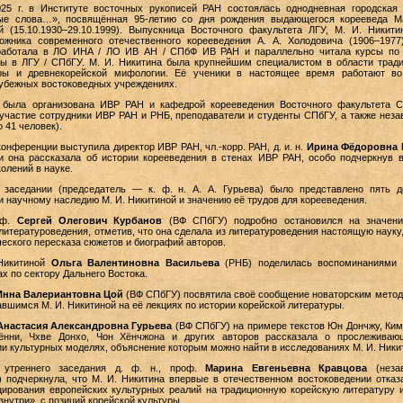
025 г. в Институте восточных рукописей РАН состоялась однодневная городская
ые слова…», посвящённая 95-летию со дня рождения выдающегося корееведа М
 (15.10.1930–29.10.1999). Выпускница Восточного факультета ЛГУ, М. И. Никит
ожника современного отечественного корееведения А. А. Холодовича (1906–1977
оработала в ЛО ИНА / ЛО ИВ АН / СПбФ ИВ РАН и параллельно читала курсы по 
ры в ЛГУ / СПбГУ. М. И. Никитина была крупнейшим специалистом в области трад
уры и древнекорейской мифологии. Её ученики в настоящее время работают во
рубежных востоковедных учреждениях.
 была организована ИВР РАН и кафедрой корееведения Восточного факультета 
 участие сотрудники ИВР РАН и РНБ, преподаватели и студенты СПбГУ, а также нез
 41 человек).
онференции выступила директор ИВР РАН, чл.-корр. РАН, д. и. н.
Ирина Фёдоровна 
и она рассказала об истории корееведения в стенах ИВР РАН, особо подчеркнув 
олений в науке.
 заседании (председатель — к. ф. н. А. А. Гурьева) было представлено пять д
 научному наследию М. И. Никитиной и значению её трудов для корееведения.
роф.
Сергей Олегович Курбанов
(ВФ СПбГУ) подробно остановился на значени
 литературоведения, отметив, что она сделала из литературоведения настоящую науку
ческого пересказа сюжетов и биографий авторов.
Никитиной
Ольга Валентиновна Васильева
(РНБ) поделилась воспоминаниями 
ах по сектору Дальнего Востока.
Инна
Валериантовна Цой
(ВФ СПбГУ) посвятила своё сообщение новаторским мето
вшимся М. И. Никитиной на её лекциях по истории корейской литературы.
Анастасия Александровна Гурьева
(ВФ СПбГУ) на примере текстов Юн Дончжу, Ким
ённи, Чхве Донхо, Чон Хёнчжона и других авторов рассказала о прослеживаю
и культурных моделях, объяснение которым можно найти в исследованиях М. И. Ники
 утреннего заседания д. ф. н., проф.
Марина Евгеньевна Кравцова
(неза
) подчеркнула, что М. И. Никитина впервые в отечественном востоковедении отказ
цирования европейских культурных реалий на традиционную корейскую литературу 
нутри», с позиций корейской культуры.