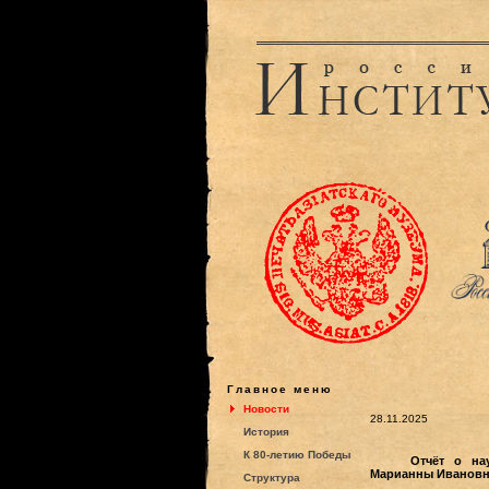
Главное меню
Новости
28.11.2025
История
К 80-летию Победы
Отчёт о на
Марианны Ивановны 
Структура