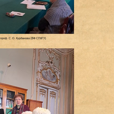
, проф. С. О. Курбанова (ВФ СПбГУ)