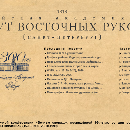
Последние новости
Част
Юбилей С.Л. Бурмистрова
Сконч
График работы Отдела рукописей и до...
Некро
Некролог: Дина Валерьевна Зайцева (1...
Графи
Елисеевские чтения: проблемы корее...
Интер
WMO: том 12, № 1(24), 2026
Выста
ППВ 23/2 (65), 2026
Визит
Скончалась Д.В. Зайцева
Визит 
Лекции С.А. Французова в рамках Летн...
Елисе
Выставка новых поступлений в Библи...
Моног
Монография: Японские древности (ист...
Лекци
учной конференции «Вечные слова…», посвящённой 95-летию со дня р
Никитиной (15.10.1930–29.10.1999)