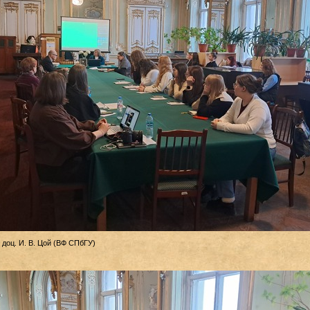
, доц. И. В. Цой (ВФ СПбГУ)