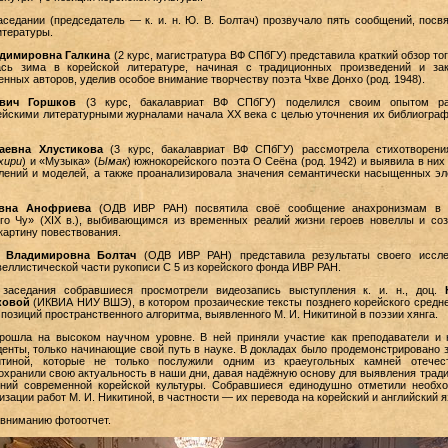
седании (председатель — к. и. н. Ю. В. Болтач) прозвучало пять сообщений, пос
итературы.
адимировна Галкина
(2 курс, магистратура ВФ СПбГУ) представила краткий обзор тог
ась зима в корейской литературе, начиная с традиционных произведений и зак
нных авторов, уделив особое внимание творчеству поэта Чхве Донхо (род. 1948).
евич Горшков
(3 курс, бакалавриат ВФ СПбГУ) поделился своим опытом р
йскими литературными журналами начала ХХ века с целью уточнения их библиогра
аевна Хлустикова
(3 курс, бакалавриат ВФ СПбГУ) рассмотрела стихотворени
хири
) и «Музыка» (
Ымак
) южнокорейского поэта О Сеёна (род. 1942) и выявила в них
лений и моделей, а также проанализировала значения семантически насыщенных э
евна Анофриева
(ОДВ ИВР РАН) посвятила своё сообщение анахронизмам в 
го Чу» (
XIX
в.), выбивающимся из временных реалий жизни героев новеллы и со
артину повествования.
 Владимировна Болтач
(ОДВ ИВР РАН) представила результаты своего иссле
веллистической части рукописи C 5 из корейского фонда ИВР РАН.
заседания собравшиеся просмотрели видеозапись выступления к. и. н., доц.
ковой
(ИКВИА НИУ ВШЭ), в котором прозаические тексты позднего корейского средн
позиций пространственного алгоритма, выявленного М. И. Никитиной в поэзии хянга.
рошла на высоком научном уровне. В ней приняли участие как преподаватели и
уденты, только начинающие свой путь в науке. В докладах было продемонстрировано 
тиной, которые не только послужили одним из краеугольных камней отечест
сохранили свою актуальность в наши дни, давая надёжную основу для выявления трад
ний современной корейской культуры. Собравшиеся единодушно отметили необх
зации работ М. И. Никитиной, в частности — их перевода на корейский и английский я
вниманию фотоотчет.