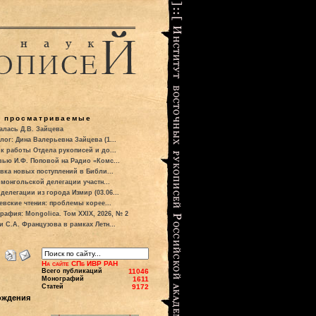
о просматриваемые
алась Д.В. Зайцева
лог: Дина Валерьевна Зайцева (1...
к работы Отдела рукописей и до...
вью И.Ф. Поповой на Радио «Комс...
вка новых поступлений в Библи...
 монгольской делегации участн...
делегации из города Измир (03.06...
евские чтения: проблемы корее...
рафия: Mongolica. Том XXIX, 2026, № 2
и С.А. Французова в рамках Летн...
На сайте СПб ИВР РАН
Всего публикаций
11046
Монографий
1611
Статей
9172
ождения