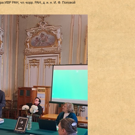
а ИВР РАН, чл.-корр. РАН, д. и. н. И. Ф. Поповой