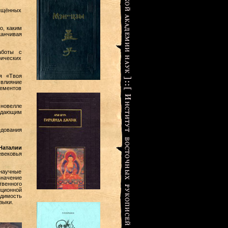
вящённых
о, каким
анчивая
аботы с
фических
я «Твоя
 влияние
лементов
новелле
здающим
дования
Наталии
евековья
 научные
значение
венного
иционной
одимость
зыки.