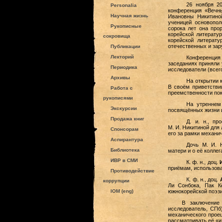
26 ноября 2
Personalia
конференция «Вечн
Научная жизнь
Ивановны Никитиной
ученицей основопол
Рукописные
сорока лет она пр
корейской литерату
сокровища
корейской литерат
отечественных и за
Публикации
Лекторий
Конференция
заседаниях приняли
Периодика
исследователи (всего
Архивы
На открытии к
В своём приветстви
Работа с
преемственности пок
рукописями
На утреннем
Экскурсии
посвящённых жизни и
Продажа книг
Д. и. н., п
М. И. Никитиной для
Спонсорам
его за рамки механи
Аспирантура
Дочь М. И. 
Библиотека
матери и о её коллег
ИВР в СМИ
К. ф. н., доц.
приёмам, использова
Противодействие
К. ф. н., доц.
коррупции
Ли Сонбока, Пак К
IOM (eng)
южнокорейской поэзи
В заключение
исследователь, СПб
механического прое
рассматривать её «из