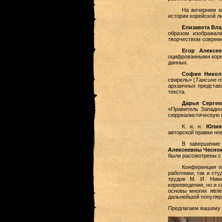
На вечернем за
истории корейской л
Елизавета Вл
образом изображал
творчеством совреме
Егор Алексе
оцифрованными коре
данных.
София Никол
свирель» (
Tансине п
архаичных представ
текста.
Дарья Серге
«Правитель Западно
сюрреалистическую к
К. и. н.
Юлия
авторской правки но
В завершение 
Алексеевны Чесно
были рассмотрены с 
Конференция п
работники, так и ст
трудов М. И. Ники
корееведения, но и 
основы многих явле
дальнейшей популяри
Предлагаем вашему 