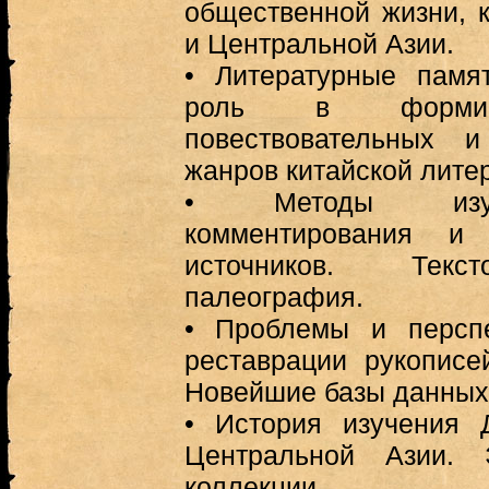
общественной жизни, к
и Центральной Азии.
•
Литературные памя
роль в формиро
повествовательных и
жанров китайской лите
•
Методы изуч
комментирования и
источников. Текст
палеография.
•
Проблемы и перспе
реставрации рукописе
Новейшие базы данных
•
История изучения 
Центральной Азии. 
коллекции.