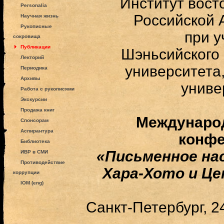
Институт вост
Personalia
Российской 
Научная жизнь
Рукописные
при 
сокровища
Публикации
Шэньсийского 
Лекторий
университета
Периодика
Архивы
униве
Работа с рукописями
Экскурсии
Продажа книг
Междунаро
Спонсорам
Аспирантура
конф
Библиотека
«Письменное на
ИВР в СМИ
Противодействие
Хара-Хото и Ц
коррупции
IOM (eng)
Санкт-Петербург, 2