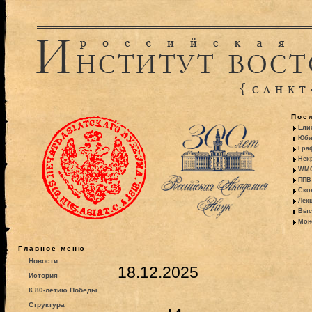
Пос
Ели
Юби
Гра
Некр
WMO:
ППВ 
Ско
Лекц
Выс
Моно
Главное меню
Новости
18.12.2025
История
К 80-летию Победы
Структура