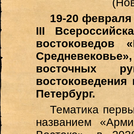
(Но
19-20 февраля 
III Всероссийс
востоковедов 
Средневековье
восточных р
востоковедения 
Петербург.
Тематика первы
названием «Арм