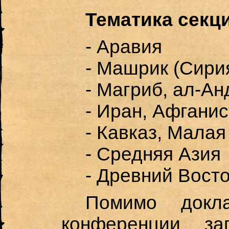
Тематика
секц
- Аравия
- Машрик (Сирия
- Магриб, ал-Ан
- Иран, Афгани
- Кавказ, Малая
- Средняя Азия
- Древний Вост
Помимо докл
конференции за