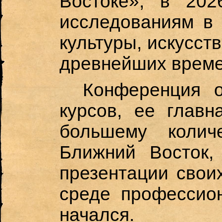
Востоке», в 202
исследованиям в 
культуры, искусст
древнейших времен
Конференция о
курсов, ее главн
большему колич
Ближний Восток,
презентации свои
среде профессион
начался.