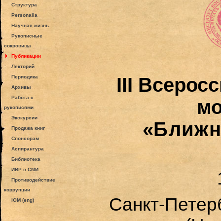
Структура
Personalia
Научная жизнь
Рукописные
сокровища
Публикации
Лекторий
Периодика
III
Всеросс
Архивы
Работа с
мо
рукописями
Экскурсии
«
Ближн
Продажа книг
Спонсорам
Аспирантура
Библиотека
ИВР в СМИ
Противодействие
коррупции
Санкт-Петерб
IOM (eng)