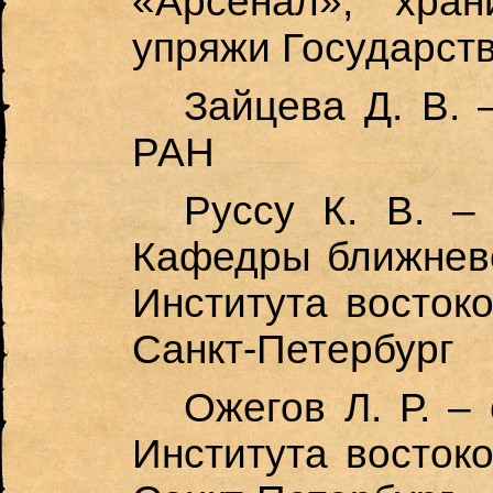
«Арсенал», хран
упряжи Государст
Зайцева Д.
В. 
РАН
Руссу К. В. –
Кафедры ближнево
Института восток
Санкт-Петербург
Ожегов Л. Р. –
Института восток