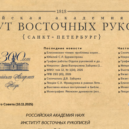
Последние новости
Част
Елисеевские чтения: проблемы корее...
Сконч
Юбилей С.Л. Бурмистрова
Некро
График работы Отдела рукописей и до...
Графи
Некролог: Дина Валерьевна Зайцева (1...
Интер
WMO: том 12, № 1(24), 2026
Выста
ППВ 23/2 (65), 2026
Визит
Скончалась Д.В. Зайцева
Визит 
Лекции С.А. Французова в рамках Летн...
Елисе
Выставка новых поступлений в Библи...
Моног
Монография: Японские древности (ист...
Лекци
 Совета (10.11.2025)
РОССИЙСКАЯ АКАДЕМИЯ НАУК
ИНСТИТУТ ВОСТОЧНЫХ РУКОПИСЕЙ