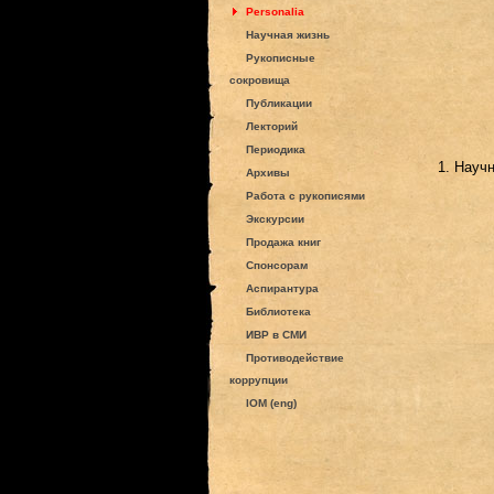
Personalia
Научная жизнь
Рукописные
сокровища
Публикации
Лекторий
Периодика
1. Науч
Архивы
Работа с рукописями
Экскурсии
Продажа книг
Спонсорам
Аспирантура
Библиотека
ИВР в СМИ
Противодействие
коррупции
IOM (eng)