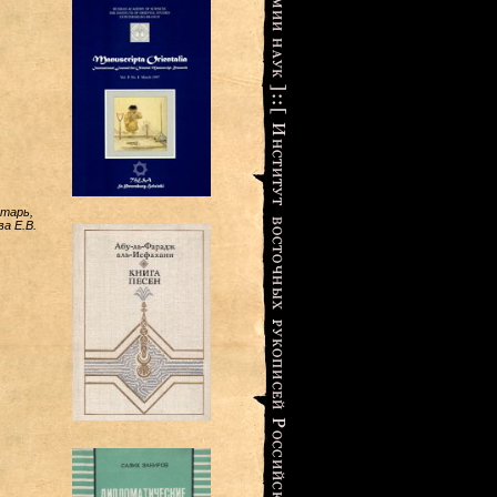
етарь,
ва Е.В.