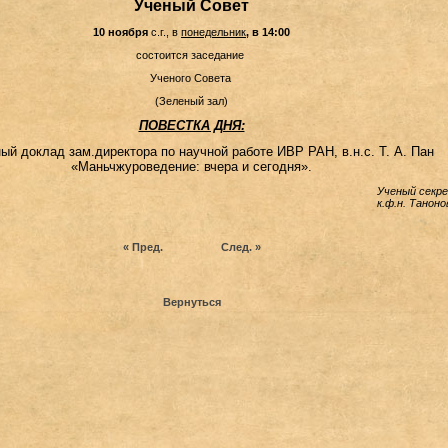
Ученый Совет
10 ноября
с.г.,
в
понедельник
, в 14:00
состоится заседание
Ученого Совета
(Зеленый зал)
ПОВЕСТКА ДНЯ:
ный доклад зам.директора по научной работе ИВР РАН, в.н.с. Т. А. Пан
«Маньчжуроведение: вчера и сегодня».
Ученый секр
к.ф.н. Таноно
« Пред.
След. »
Вернуться