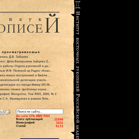
о просматриваемые
алась Д.В. Зайцева
лог: Дина Валерьевна Зайцева (1...
к работы Отдела рукописей и до...
вью И.Ф. Поповой на Радио «Комс...
вка новых поступлений в Библи...
 монгольской делегации участн...
делегации из города Измир (03.06...
евские чтения: проблемы корее...
рафия: Mongolica. Том XXIX, 2026, № 2
и С.А. Французова в рамках Летн...
На сайте СПб ИВР РАН
Всего публикаций
11046
Монографий
1611
Статей
9172